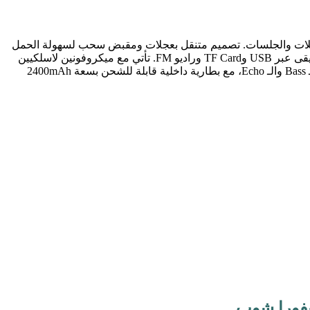
اضح مع Bass عميق وإضاءة RGB متغيرة تضيف أجواء حماسية للحفلات والجلسات. تصميم متنقل بعجلات ومقبض سحب لسهولة الحمل
والاستخدام داخل المنزل أو في الرحلات والأماكن الخارجية. تدعم Bluetooth 5.3 لاتصال سريع وثابت حتى 10 أمتار، مع إمكانية تشغيل الموسيقى عبر USB وTF Card وراديو FM. تأتي مع ميكروفونين لاسلكيين
جاهزين للاستخدام مباشرة بدون إعدادات مع تأخير منخفض وصوت واضح للغناء والكاريوكي. لوحة تحكم أمامية متكاملة للتحكم بالصوت والـ Bass والـ Echo، مع بطارية داخلية قابلة للشحن بسعة 2400mAh