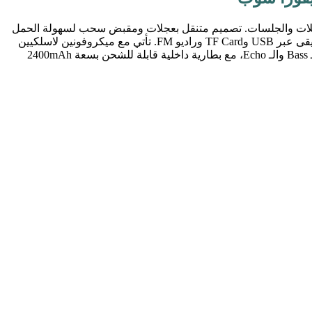
اضح مع Bass عميق وإضاءة RGB متغيرة تضيف أجواء حماسية للحفلات والجلسات. تصميم متنقل بعجلات ومقبض سحب لسهولة الحمل
والاستخدام داخل المنزل أو في الرحلات والأماكن الخارجية. تدعم Bluetooth 5.3 لاتصال سريع وثابت حتى 10 أمتار، مع إمكانية تشغيل الموسيقى عبر USB وTF Card وراديو FM. تأتي مع ميكروفونين لاسلكيين
جاهزين للاستخدام مباشرة بدون إعدادات مع تأخير منخفض وصوت واضح للغناء والكاريوكي. لوحة تحكم أمامية متكاملة للتحكم بالصوت والـ Bass والـ Echo، مع بطارية داخلية قابلة للشحن بسعة 2400mAh