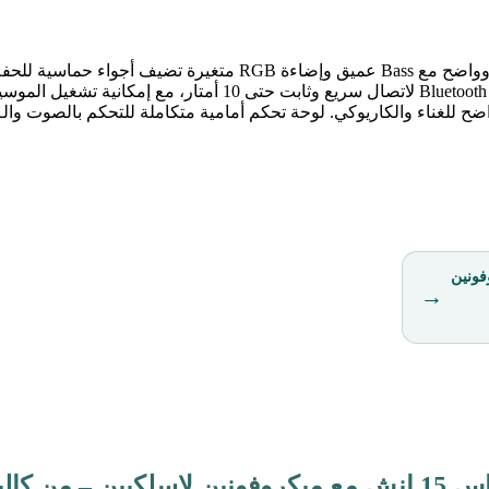
سماعة KBroad KTS-2170 المحمولة بحجم 15 إنش تقدم صوت قوي وو
إنش مع ميكروفونين
→