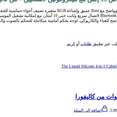
سماعة KBroad KTS-2170 المحمولة بحجم 15 إنش تقدم صوت قوي وو
طلب عبر تطبيق
طلبات
أو
كريم
.
إضافة إلى السلة