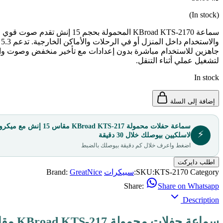
(In stock)
لتشغيل عملي أثناء التنقل.
In stock
إضافة إلى السلة
سماعة حفلات محمولة KBroad KTS-217 مقاس 15 
⚡
لاسلكيين بيوصلك خلال 30 دقيقة
اضغط واعرف خلال كم دقيقة بيوصلك بالضبط
اطلب دايركت
Category:
KTS-2170
SKU:
سبيكرات
GreatNice
Brand:
Share:
Share on Whatsapp
Description
سماعة حفلات محمولة KBroad KTS-217 مقاس 15 إنش مع ميكروفونين لاسلكيين – من كاليفورا شوب