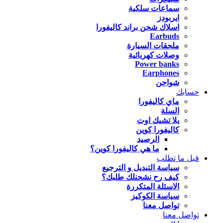
سماعات سلكية
ايربودز
اسلاك شحن براند كاليفورا
Earbuds
ملحقات السيارة
وصلات كهربائية
Power banks
Earphones
شواحن
حسابك
ماي كاليفورا
السلة
يلا تشيك اوت
كاليفورا كوين
الرصيد
ما هي كاليفورا كوين؟
قبل ما تطلب
سياسة التبديل و الترجيع
كيف رح نشحنلك طلبك؟
الاسئلة المتكررة
سياسة الكوكيز
تواصل معنا
تواصل معنا