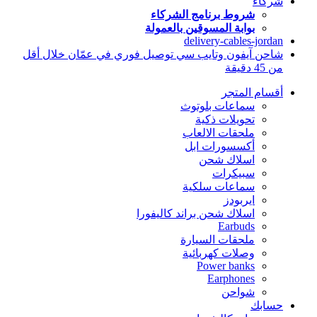
شركاء
شروط برنامج الشركاء
بوابة المسوقين بالعمولة
delivery-cables-jordan
شاحن آيفون وتايب سي توصيل فوري في عمّان خلال أقل
من 45 دقيقة
أقسام المتجر
سماعات بلوتوث
تحويلات ذكية
ملحقات الالعاب
أكسسورات ابل
اسلاك شحن
سبيكرات
سماعات سلكية
ايربودز
اسلاك شحن براند كاليفورا
Earbuds
ملحقات السيارة
وصلات كهربائية
Power banks
Earphones
شواحن
حسابك