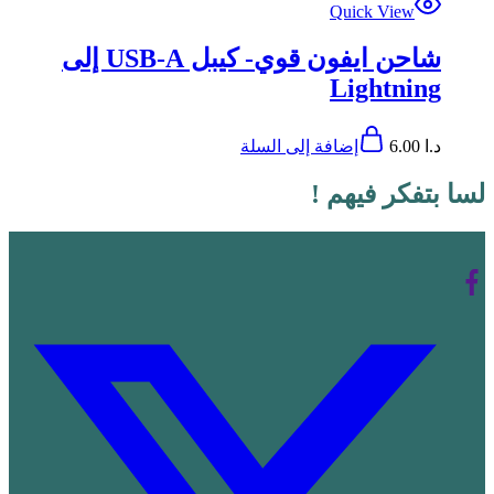
Quick View
شاحن ايفون قوي- كيبل USB-A إلى
Lightning
د.ا
6.00
إضافة إلى السلة
لسا بتفكر فيهم !