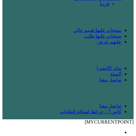
قريباََ
! بدك تتسوق
منتجات عليها تقييم عالي
منتجات عليها طلب
عليهم عرض
! انت زبونا
ماي كاليفورا
السلة
تواصل معنا
! شريك
تواصل معنا
كابتن؟ – خرائط استلام الطلبات
[MYCURRENTPOINT]