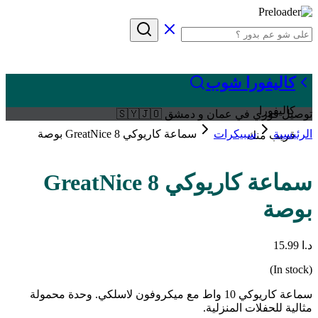
كاليفورا شوب
كاليفورا
توصيل فوري في عمان و دمشق 🇸🇾🇯🇴
الرئيسية
سبيكرات
سماعة كاريوكي GreatNice 8 بوصة
قريب منك
سماعة كاريوكي GreatNice 8
بوصة
د.ا
15.99
(In stock)
سماعة كاريوكي 10 واط مع ميكروفون لاسلكي. وحدة محمولة
مثالية للحفلات المنزلية.