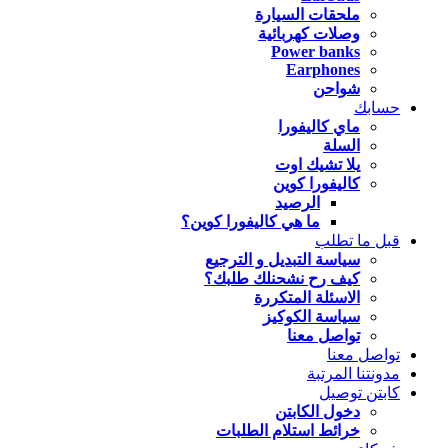
ملحقات السيارة
وصلات كهربائية
Power banks
Earphones
شواحن
حسابك
ماي كاليفورا
السلة
يلا تشيك اوت
كاليفورا كوين
الرصيد
ما هي كاليفورا كوين؟
قبل ما تطلب
سياسة التبديل و الترجيع
كيف رح نشحنلك طلبك؟
الاسئلة المتكررة
سياسة الكوكيز
تواصل معنا
تواصل معنا
مدونتنا المرتبة
كابتن توصيل
دخول الكابتن
خرائط استلام الطلبات