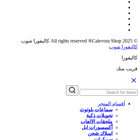
© 2025 All rights reserved ®Calevora Shop كاليفورا شوب
كاليفورا شوب
كاليفورا
قريب منك
أقسام المتجر
سماعات بلوتوث
تحويلات ذكية
ملحقات الالعاب
أكسسورات ابل
اسلاك شحن
سبيكرات