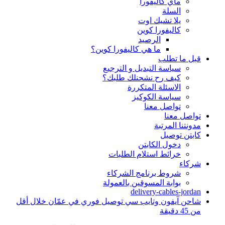
ماي كاليفورا
السلة
يلا تشيك اوت
كاليفورا كوين
الرصيد
ما هي كاليفورا كوين؟
قبل ما تطلب
سياسة التبديل و الترجيع
كيف رح نشحنلك طلبك؟
الاسئلة المتكررة
سياسة الكوكيز
تواصل معنا
تواصل معنا
مدونتنا المرتبة
كابتن توصيل
دخول الكابتن
خرائط استلام الطلبات
شركاء
شروط برنامج الشركاء
بوابة المسوقين بالعمولة
delivery-cables-jordan
شاحن آيفون وتايب سي توصيل فوري في عمّان خلال أقل
من 45 دقيقة