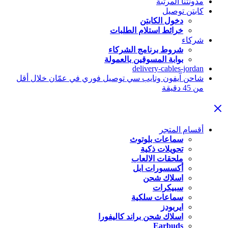
مدونتنا المرتبة
كابتن توصيل
دخول الكابتن
خرائط استلام الطلبات
شركاء
شروط برنامج الشركاء
بوابة المسوقين بالعمولة
delivery-cables-jordan
شاحن آيفون وتايب سي توصيل فوري في عمّان خلال أقل
من 45 دقيقة
أقسام المتجر
سماعات بلوتوث
تحويلات ذكية
ملحقات الالعاب
أكسسورات ابل
اسلاك شحن
سبيكرات
سماعات سلكية
ايربودز
اسلاك شحن براند كاليفورا
Earbuds