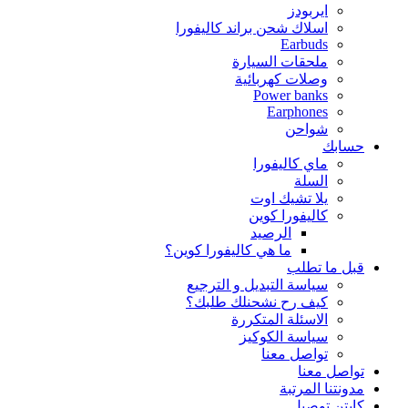
ايربودز
اسلاك شحن براند كاليفورا
Earbuds
ملحقات السيارة
وصلات كهربائية
Power banks
Earphones
شواحن
حسابك
ماي كاليفورا
السلة
يلا تشيك اوت
كاليفورا كوين
الرصيد
ما هي كاليفورا كوين؟
قبل ما تطلب
سياسة التبديل و الترجيع
كيف رح نشحنلك طلبك؟
الاسئلة المتكررة
سياسة الكوكيز
تواصل معنا
تواصل معنا
مدونتنا المرتبة
كابتن توصيل