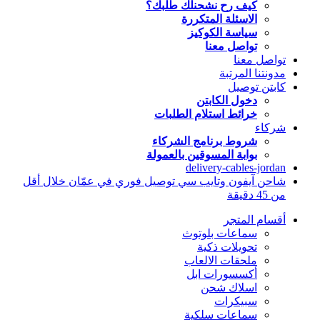
كيف رح نشحنلك طلبك؟
الاسئلة المتكررة
سياسة الكوكيز
تواصل معنا
تواصل معنا
مدونتنا المرتبة
كابتن توصيل
دخول الكابتن
خرائط استلام الطلبات
شركاء
شروط برنامج الشركاء
بوابة المسوقين بالعمولة
delivery-cables-jordan
شاحن آيفون وتايب سي توصيل فوري في عمّان خلال أقل
من 45 دقيقة
أقسام المتجر
سماعات بلوتوث
تحويلات ذكية
ملحقات الالعاب
أكسسورات ابل
اسلاك شحن
سبيكرات
سماعات سلكية