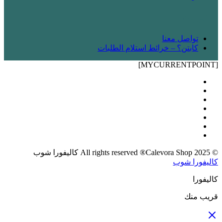
! شريك
تواصل معنا
كابتن؟ – خرائط استلام الطلبات
[MYCURRENTPOINT]
© 2025 All rights reserved ®Calevora Shop كاليفورا شوب
كاليفورا شوب
كاليفورا
قريب منك