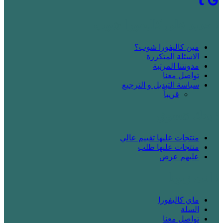
! جديد على كاليفورا شوب
مين كاليفورا شوب؟
الاسئلة المتكررة
مدونتنا المرتبة
تواصل معنا
سياسة التبديل و الترجيع
قريباََ
! بدك تتسوق
منتجات عليها تقييم عالي
منتجات عليها طلب
عليهم عرض
! انت زبونا
ماي كاليفورا
السلة
تواصل معنا