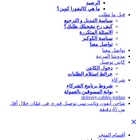
الرصيد
ما هي كاليفورا كوين؟
قبل ما تطلب
سياسة التبديل و الترجيع
كيف رح نشحنلك طلبك؟
الاسئلة المتكررة
سياسة الكوكيز
تواصل معنا
تواصل معنا
مدونتنا المرتبة
كابتن توصيل
دخول الكابتن
خرائط استلام الطلبات
شركاء
شروط برنامج الشركاء
بوابة المسوقين بالعمولة
delivery-cables-jordan
شاحن آيفون وتايب سي توصيل فوري في عمّان خلال أقل
من 45 دقيقة
أقسام المتجر