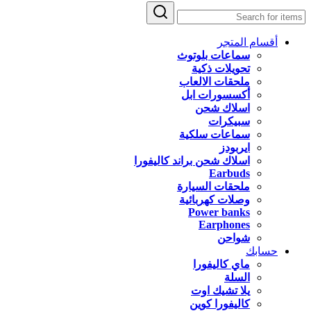
أقسام المتجر
سماعات بلوتوث
تحويلات ذكية
ملحقات الالعاب
أكسسورات ابل
اسلاك شحن
سبيكرات
سماعات سلكية
ايربودز
اسلاك شحن براند كاليفورا
Earbuds
ملحقات السيارة
وصلات كهربائية
Power banks
Earphones
شواحن
حسابك
ماي كاليفورا
السلة
يلا تشيك اوت
كاليفورا كوين