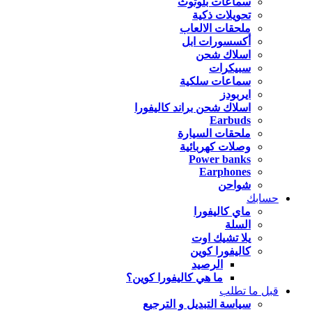
سماعات بلوتوث
تحويلات ذكية
ملحقات الالعاب
أكسسورات ابل
اسلاك شحن
سبيكرات
سماعات سلكية
ايربودز
اسلاك شحن براند كاليفورا
Earbuds
ملحقات السيارة
وصلات كهربائية
Power banks
Earphones
شواحن
حسابك
ماي كاليفورا
السلة
يلا تشيك اوت
كاليفورا كوين
الرصيد
ما هي كاليفورا كوين؟
قبل ما تطلب
سياسة التبديل و الترجيع