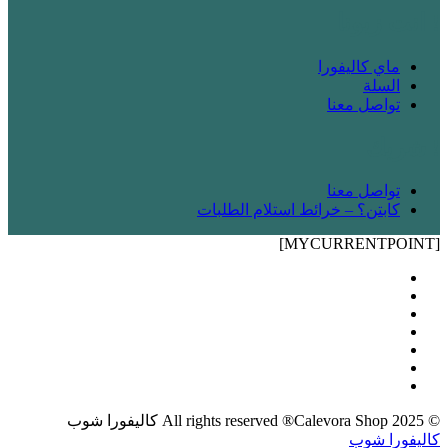
! انت زبونا
ماي كاليفورا
السلة
تواصل معنا
! شريك
تواصل معنا
كابتن؟ – خرائط استلام الطلبات
[MYCURRENTPOINT]
© 2025 All rights reserved ®Calevora Shop كاليفورا شوب
كاليفورا شوب