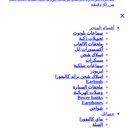
من 45 دقيقة
أقسام المتجر
سماعات بلوتوث
تحويلات ذكية
ملحقات الالعاب
أكسسورات ابل
اسلاك شحن
سبيكرات
سماعات سلكية
ايربودز
اسلاك شحن براند كاليفورا
Earbuds
ملحقات السيارة
وصلات كهربائية
Power banks
Earphones
شواحن
حسابك
ماي كاليفورا
السلة