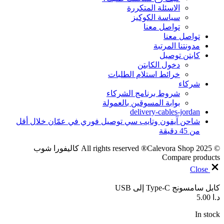
الاسئلة المتكررة
سياسة الكوكيز
تواصل معنا
تواصل معنا
مدونتنا المرتبة
كابتن توصيل
دخول الكابتن
خرائط استلام الطلبات
شركاء
شروط برنامج الشركاء
بوابة المسوقين بالعمولة
delivery-cables-jordan
شاحن آيفون وتايب سي توصيل فوري في عمّان خلال أقل
من 45 دقيقة
© 2025 All rights reserved ®Calevora Shop كاليفورا شوب
Compare products
Close
كابل سامسونج Type-C إلى USB
د.ا
5.00
In stock