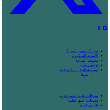
! جديد على كاليفورا شوب
مين كاليفورا شوب؟
الاسئلة المتكررة
مدونتنا المرتبة
تواصل معنا
سياسة التبديل و الترجيع
قريباََ
! بدك تتسوق
منتجات عليها تقييم عالي
منتجات عليها طلب
عليهم عرض