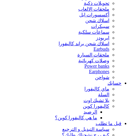
تحويلات ذكية
ملحقات الالعاب
أكسسورات ابل
اسلاك شحن
سبيكرات
سماعات سلكية
ايربودز
اسلاك شحن براند كاليفورا
Earbuds
ملحقات السيارة
وصلات كهربائية
Power banks
Earphones
شواحن
حسابك
ماي كاليفورا
السلة
يلا تشيك اوت
كاليفورا كوين
الرصيد
ما هي كاليفورا كوين؟
قبل ما تطلب
سياسة التبديل و الترجيع
كيف رح نشحنلك طلبك؟