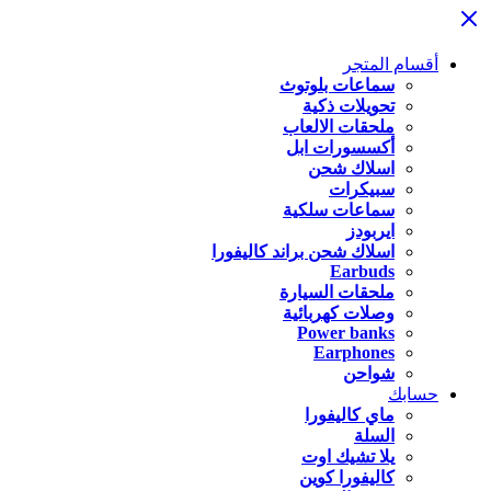
أقسام المتجر
سماعات بلوتوث
تحويلات ذكية
ملحقات الالعاب
أكسسورات ابل
اسلاك شحن
سبيكرات
سماعات سلكية
ايربودز
اسلاك شحن براند كاليفورا
Earbuds
ملحقات السيارة
وصلات كهربائية
Power banks
Earphones
شواحن
حسابك
ماي كاليفورا
السلة
يلا تشيك اوت
كاليفورا كوين