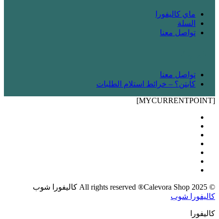
ماي كاليفورا
السلة
تواصل معنا
! شريك
تواصل معنا
كابتن؟ – خرائط استلام الطلبات
[MYCURRENTPOINT]
© 2025 All rights reserved ®Calevora Shop كاليفورا شوب
كاليفورا شوب
كاليفورا