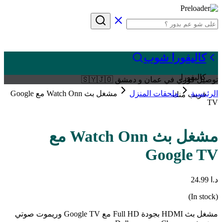
كاليفورا شوب
كاليفورا
توصيل فوري في عمان و دمشق 🇸🇾🇯🇴
الرئيسية
ملحقات المنزل
مشغل بث Watch Onn مع Google
قريب منك
TV
مشغل بث Watch Onn مع
Google TV
د.ا
24.99
(In stock)
مشغل بث HDMI بجودة Full HD مع Google TV وريموت صوتي