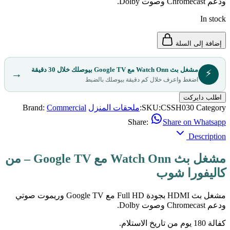
ودعم Chromecast وصوت Dolby.
In stock
إضافة إلى السلة
مشغل بث Watch Onn مع Google TV بيوصلك خلال 30 دقيقة
⚡
→
اضغط واعرف خلال كم دقيقة بيوصلك بالضبط
اطلب دايركت
Category:
CSSH030
SKU:
ملحقات المنزل
Commercial
Brand:
Share:
Share on Whatsapp
Description
مشغل بث Watch Onn مع Google TV – من
كاليفورا شوب
مشغل بث HDMI بجودة Full HD مع Google TV وريموت صوتي
ودعم Chromecast وصوت Dolby.
كفالة 180 يوم من تاريخ الاستلام.