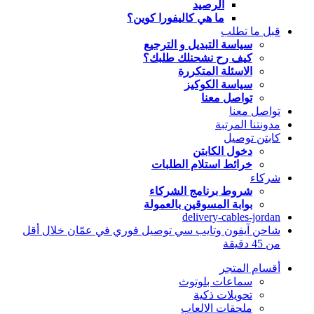
الرصيد
ما هي كاليفورا كوين؟
قبل ما تطلب
سياسة التبديل و الترجيع
كيف رح نشحنلك طلبك؟
الاسئلة المتكررة
سياسة الكوكيز
تواصل معنا
تواصل معنا
مدونتنا المرتبة
كابتن توصيل
دخول الكابتن
خرائط استلام الطلبات
شركاء
شروط برنامج الشركاء
بوابة المسوقين بالعمولة
delivery-cables-jordan
شاحن آيفون وتايب سي توصيل فوري في عمّان خلال أقل
من 45 دقيقة
أقسام المتجر
سماعات بلوتوث
تحويلات ذكية
ملحقات الالعاب