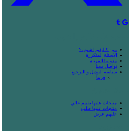
! جديد على كاليفورا شوب
مين كاليفورا شوب؟
الاسئلة المتكررة
مدونتنا المرتبة
تواصل معنا
سياسة التبديل و الترجيع
قريباََ
! بدك تتسوق
منتجات عليها تقييم عالي
منتجات عليها طلب
عليهم عرض
! انت زبونا