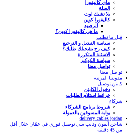
ماي كاليفورا
السلة
يلا تشيك اوت
كاليفورا كوين
الرصيد
ما هي كاليفورا كوين؟
قبل ما تطلب
سياسة التبديل و الترجيع
كيف رح نشحنلك طلبك؟
الاسئلة المتكررة
سياسة الكوكيز
تواصل معنا
تواصل معنا
مدونتنا المرتبة
كابتن توصيل
دخول الكابتن
خرائط استلام الطلبات
شركاء
شروط برنامج الشركاء
بوابة المسوقين بالعمولة
delivery-cables-jordan
شاحن آيفون وتايب سي توصيل فوري في عمّان خلال أقل
من 45 دقيقة