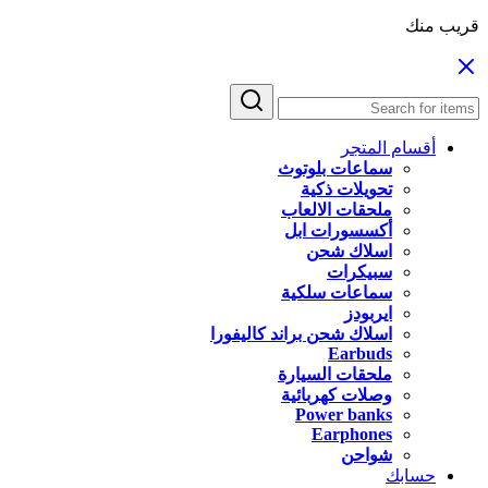
قريب منك
أقسام المتجر
سماعات بلوتوث
تحويلات ذكية
ملحقات الالعاب
أكسسورات ابل
اسلاك شحن
سبيكرات
سماعات سلكية
ايربودز
اسلاك شحن براند كاليفورا
Earbuds
ملحقات السيارة
وصلات كهربائية
Power banks
Earphones
شواحن
حسابك