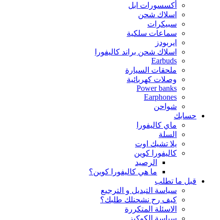
أكسسورات ابل
اسلاك شحن
سبيكرات
سماعات سلكية
ايربودز
اسلاك شحن براند كاليفورا
Earbuds
ملحقات السيارة
وصلات كهربائية
Power banks
Earphones
شواحن
حسابك
ماي كاليفورا
السلة
يلا تشيك اوت
كاليفورا كوين
الرصيد
ما هي كاليفورا كوين؟
قبل ما تطلب
سياسة التبديل و الترجيع
كيف رح نشحنلك طلبك؟
الاسئلة المتكررة
سياسة الكوكيز