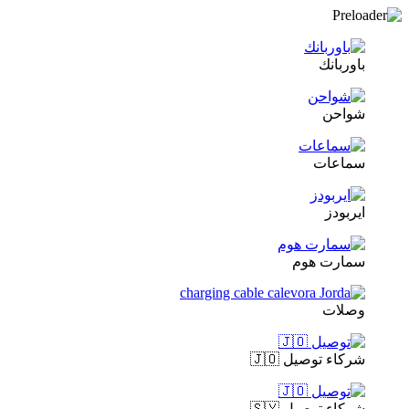
باوربانك
شواحن
سماعات
ايربودز
سمارت هوم
وصلات
شركاء توصيل 🇯🇴
شركاء توصيل 🇸🇾