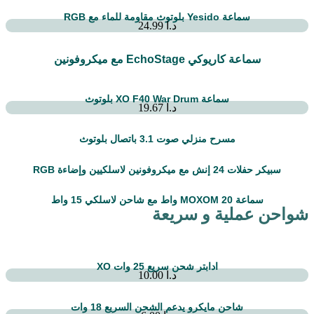
سماعة Yesido بلوتوث مقاومة للماء مع RGB
د.ا
24.99
سماعة كاريوكي EchoStage مع ميكروفونين
سماعة XO F40 War Drum بلوتوث
د.ا
19.67
مسرح منزلي صوت 3.1 باتصال بلوتوث
سبيكر حفلات 24 إنش مع ميكروفونين لاسلكيين وإضاءة RGB
سماعة MOXOM 20 واط مع شاحن لاسلكي 15 واط
شواحن عملية و سريعة
ادابتر شحن سريع 25 وات XO
د.ا
10.00
شاحن مايكرو يدعم الشحن السريع 18 وات