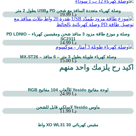
وصلة كهرباء متعددة المنافذ مع شحن PD وUSB بطول 2 متر
د.ا
19.99
وصلة و موزع طاقة مزود 3 منافذ شحن ومقبسين كهرباء – PD LDNIO
SC2311
د.ا
14.99
وصلة كهرباء طويلة بطول 3 متر – 6 منافذ – MX-ST26
د.ا
15.00
اكيد رح يلزمك واحد منهم
لوحة مفاتيح Yesido للألعاب 104 مفاتيح RGB
د.ا
24.99
ماوس Yesido لاسلكي قابل للشحن
د.ا
11.99
مقبس كهربائي XO WL31 30 واط