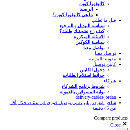
كاليفورا كوين
الرصيد
ما هي كاليفورا كوين؟
قبل ما تطلب
سياسة التبديل و الترجيع
كيف رح نشحنلك طلبك؟
الاسئلة المتكررة
سياسة الكوكيز
تواصل معنا
تواصل معنا
مدونتنا المرتبة
كابتن توصيل
دخول الكابتن
خرائط استلام الطلبات
شركاء
شروط برنامج الشركاء
بوابة المسوقين بالعمولة
delivery-cables-jordan
شاحن آيفون وتايب سي توصيل فوري في عمّان خلال أقل
من 45 دقيقة
Compare products
Close