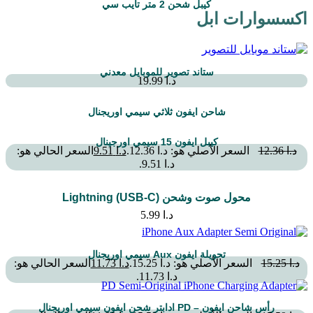
كيبل شحن 2 متر تايب سي
اكسسوارات ابل
ستاند تصوير للموبايل معدني
د.ا
19.99
شاحن ايفون ثلاثي سيمي اوريجنال
كيبل ايفون 15 سيمي اورجينال
د.ا
12.36
السعر الأصلي هو: د.ا 12.36.
د.ا
9.51
السعر الحالي هو:
د.ا 9.51.
محول صوت وشحن Lightning (USB-C)
د.ا
5.99
تحويلة ايفون Aux سيمي اوريجنال
د.ا
15.25
السعر الأصلي هو: د.ا 15.25.
د.ا
11.73
السعر الحالي هو:
د.ا 11.73.
رأس شاحن ايفون – PD ادابتر شحن ايفون سيمي اوريجنال