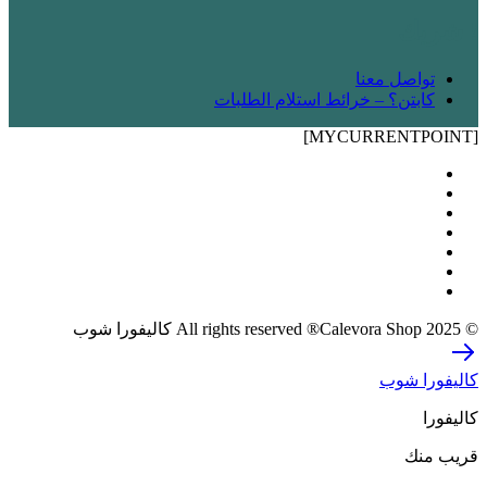
! شريك
تواصل معنا
كابتن؟ – خرائط استلام الطلبات
[MYCURRENTPOINT]
© 2025 All rights reserved ®Calevora Shop كاليفورا شوب
كاليفورا شوب
كاليفورا
قريب منك