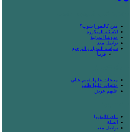
! جديد على كاليفورا شوب
مين كاليفورا شوب؟
الاسئلة المتكررة
مدونتنا المرتبة
تواصل معنا
سياسة التبديل و الترجيع
قريباََ
! بدك تتسوق
منتجات عليها تقييم عالي
منتجات عليها طلب
عليهم عرض
! انت زبونا
ماي كاليفورا
السلة
تواصل معنا