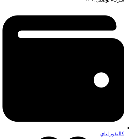
كاليفورا باي