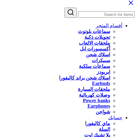
أقسام المتجر
سماعات بلوتوث
تحويلات ذكية
ملحقات الالعاب
أكسسورات ابل
اسلاك شحن
سبيكرات
سماعات سلكية
ايربودز
اسلاك شحن براند كاليفورا
Earbuds
ملحقات السيارة
وصلات كهربائية
Power banks
Earphones
شواحن
حسابك
ماي كاليفورا
السلة
يلا تشيك اوت