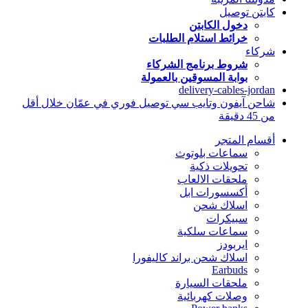
كابتن توصيل
دخول الكابتن
خرائط استلام الطلبات
شركاء
شروط برنامج الشركاء
بوابة المسوقين بالعمولة
delivery-cables-jordan
شاحن آيفون وتايب سي توصيل فوري في عمّان خلال أقل
من 45 دقيقة
أقسام المتجر
سماعات بلوتوث
تحويلات ذكية
ملحقات الالعاب
أكسسورات ابل
اسلاك شحن
سبيكرات
سماعات سلكية
ايربودز
اسلاك شحن براند كاليفورا
Earbuds
ملحقات السيارة
وصلات كهربائية