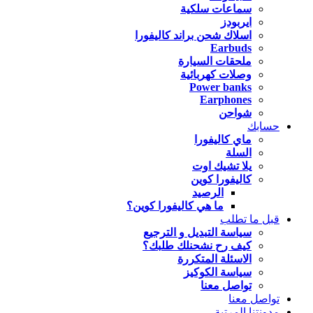
سماعات سلكية
ايربودز
اسلاك شحن براند كاليفورا
Earbuds
ملحقات السيارة
وصلات كهربائية
Power banks
Earphones
شواحن
حسابك
ماي كاليفورا
السلة
يلا تشيك اوت
كاليفورا كوين
الرصيد
ما هي كاليفورا كوين؟
قبل ما تطلب
سياسة التبديل و الترجيع
كيف رح نشحنلك طلبك؟
الاسئلة المتكررة
سياسة الكوكيز
تواصل معنا
تواصل معنا
مدونتنا المرتبة