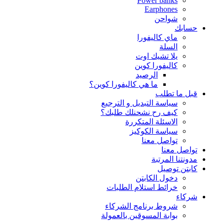
Power banks
Earphones
شواحن
حسابك
ماي كاليفورا
السلة
يلا تشيك اوت
كاليفورا كوين
الرصيد
ما هي كاليفورا كوين؟
قبل ما تطلب
سياسة التبديل و الترجيع
كيف رح نشحنلك طلبك؟
الاسئلة المتكررة
سياسة الكوكيز
تواصل معنا
تواصل معنا
مدونتنا المرتبة
كابتن توصيل
دخول الكابتن
خرائط استلام الطلبات
شركاء
شروط برنامج الشركاء
بوابة المسوقين بالعمولة