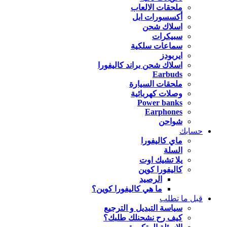
ملحقات الالعاب
أكسسورات ابل
اسلاك شحن
سبيكرات
سماعات سلكية
ايربودز
اسلاك شحن براند كاليفورا
Earbuds
ملحقات السيارة
وصلات كهربائية
Power banks
Earphones
شواحن
حسابك
ماي كاليفورا
السلة
يلا تشيك اوت
كاليفورا كوين
الرصيد
ما هي كاليفورا كوين؟
قبل ما تطلب
سياسة التبديل و الترجيع
كيف رح نشحنلك طلبك؟