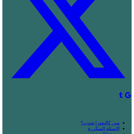
! جديد على كاليفورا شوب
مين كاليفورا شوب؟
الاسئلة المتكررة