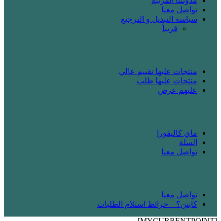
مدونتنا المرتبة
تواصل معنا
سياسة التبديل و الترجيع
قريباََ
! بدك تتسوق
منتجات عليها تقييم عالي
منتجات عليها طلب
عليهم عرض
! انت زبونا
ماي كاليفورا
السلة
تواصل معنا
! شريك
تواصل معنا
كابتن؟ – خرائط استلام الطلبات
[MYCURRENTPOINT]