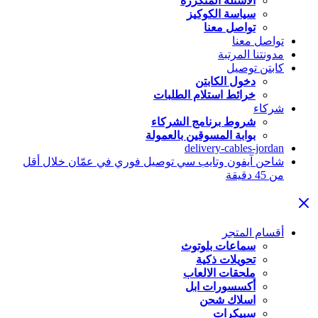
الاسئلة المتكررة
سياسة الكوكيز
تواصل معنا
تواصل معنا
مدونتنا المرتبة
كابتن توصيل
دخول الكابتن
خرائط استلام الطلبات
شركاء
شروط برنامج الشركاء
بوابة المسوقين بالعمولة
delivery-cables-jordan
شاحن آيفون وتايب سي توصيل فوري في عمّان خلال أقل
من 45 دقيقة
أقسام المتجر
سماعات بلوتوث
تحويلات ذكية
ملحقات الالعاب
أكسسورات ابل
اسلاك شحن
سبيكرات