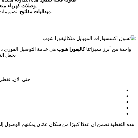
: كما ذُكر، تشمل منتجات كاليفورا شرائط طاقة ذكية متعددة المنافذ لتلبية احتياجاتك.
وصلات كهرباء متعد
: تصميمات أنيقة لميداليات المفاتيح تضيف لمسة شخصية لممتلكاتك، وتُعدّ هدية جيدة أو غرضًا عمليًا للتنقل اليومي.
ميداليات مفاتيح
واحدة من أبرز مميزاتنا
كاليفورا شوب
هي خدمة التوصيل الفوري دا
يجعل الت
حتى الآن، تغطي
هذه التغطية تضمن أن عددًا كبيرًا من سكان عمّان يمكنهم الوصول إ