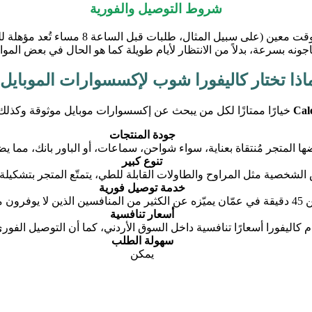
شروط التوصيل والفورية
ال، طلبات قبل الساعة 8 مساء تُعد مؤهلة للتوصيل في نفس اليوم).
جونه بسرعة، بدلاً من الانتظار لأيام طويلة كما هو الحال في بعض الموا
اذا تختار كاليفورا شوب لإكسسوارات الموبايل
Cal
خيارًا ممتازًا لكل من يبحث عن إكسسوارات موبايل موثوقة وكذل
جودة المنتجات
المتجر مُنتقاة بعناية، سواء شواحن، سماعات، أو الباور بانك، مما يضمن أ
تنوع كبير
 الشخصية مثل المراوح والطاولات القابلة للطي، يتمتّع المتجر بتشكيلة
خدمة توصيل فورية
لخدماتهم.
أسعار تنافسية
 كاليفورا أسعارًا تنافسية داخل السوق الأردني، كما أن التوصيل الفوري
سهولة الطلب
يمكن