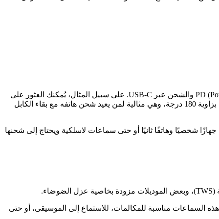
نوفر مجموعة كبيرة ومتنوعة من الشواحن المناسبة لأنواع الهواتف المختلفة، بما في ذلك شواحن سريعة وتقنيات حديثة مثل PD (Power Delivery) والشحن عبر USB-C. على سبيل المثال، يُمكنك العثور على
شاحن تايب-سي بقوة تصل إلى 120 وات من كاليفورا نفسه. كذلك هناك كيبلات شحن متينة مصنوعة من سيليكون سائل بتصميمات واقفة بزاوية 180 درجة، وهي مثالية لمن يعيد شحن هاتفه مع بقاء الكابل
دًا لمن يحمل جهازًا شخصيًا وهاتفًا ثانيًا أو حتى سماعات لاسلكية ويحتاج إلى شحنها
ء.
هذه السماعات مناسبة للمكالمات، للاستماع إلى الموسيقى، أو حتى