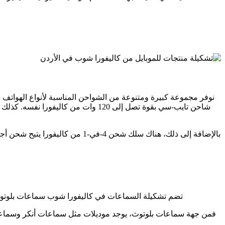
بالإضافة إلى ذلك، هناك سلك شحن 
تضم تشكيلة السماعات في كاليفورا شوب سماعات بلوتوث وسلكية، تشمل سماعات
فمن جهة سماعات بلوتوث، يوجد موديلات مثل سماعات أنكر وسماعات JBL، وفي فئة الأيربودز يوجد خيار سماعات أنكر ore R50i