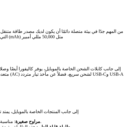
من المهم جدًا في بيئة متصلة دائمًا أن يكون لديك مصدر طاقة متنقل م
مثل 50,000 مللي أمبير (mAh) التي تدعم الشحن السريع.
إلى جانب كابلات الشحن الخاصة بالموبايل، يوفر كاليفورا أيضًا وصل
USB-A وUSB-C لشحن سريع، فضلاً عن مآخذ تيار متردد (AC) متعددة.
إلى جانب المنتجات الخاصة بالموبايل، يمتد
: مناسبة للمكاتب، الأدراج، أو حتى الاستخدام الشخصي على الطاولة، لتوفير تهوية إضافية في الأوقات الحارة.
مراوح صغيرة
: هذه الطاولة مفيدة جدًا للدراسة أو العمل من المنزل أو العمل على الحاسوب المحمول، ويمكن طيّها بسهولة وتخزينها عند عدم الاستخدام.
طاولة قابلة للطي