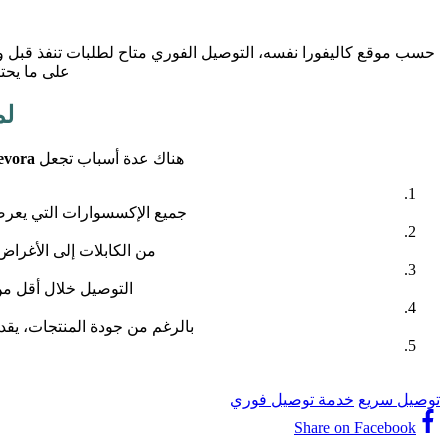
حسب موقع كاليفورا نفسه، التوصيل الفوري متاح لطلبات تنفذ قبل وقت معين (على سبيل المث
على ما يحتا
لم
هناك عدة أسباب تجعل
evora
جميع الإكسسوارات التي يعرضها 
من الكابلات إلى الأغراض
التوصيل خلال أقل من 45 دقيقة في عمّان يميّزه عن الكثير من المنافسين الذين لا يوفرون مثل هذه السرعة 
بالرغم من جودة المنتجات، يقدم
توصيل سريع
خدمة توصيل فوري
Share on Facebook