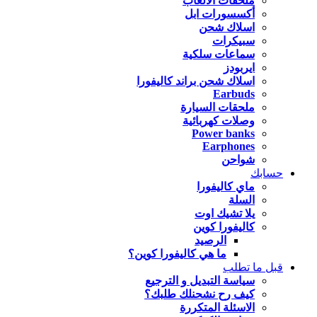
ملحقات الالعاب
أكسسورات ابل
اسلاك شحن
سبيكرات
سماعات سلكية
ايربودز
اسلاك شحن براند كاليفورا
Earbuds
ملحقات السيارة
وصلات كهربائية
Power banks
Earphones
شواحن
حسابك
ماي كاليفورا
السلة
يلا تشيك اوت
كاليفورا كوين
الرصيد
ما هي كاليفورا كوين؟
قبل ما تطلب
سياسة التبديل و الترجيع
كيف رح نشحنلك طلبك؟
الاسئلة المتكررة