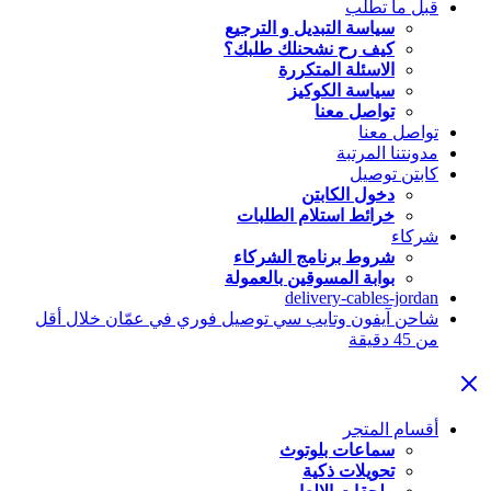
قبل ما تطلب
سياسة التبديل و الترجيع
كيف رح نشحنلك طلبك؟
الاسئلة المتكررة
سياسة الكوكيز
تواصل معنا
تواصل معنا
مدونتنا المرتبة
كابتن توصيل
دخول الكابتن
خرائط استلام الطلبات
شركاء
شروط برنامج الشركاء
بوابة المسوقين بالعمولة
delivery-cables-jordan
شاحن آيفون وتايب سي توصيل فوري في عمّان خلال أقل
من 45 دقيقة
أقسام المتجر
سماعات بلوتوث
تحويلات ذكية