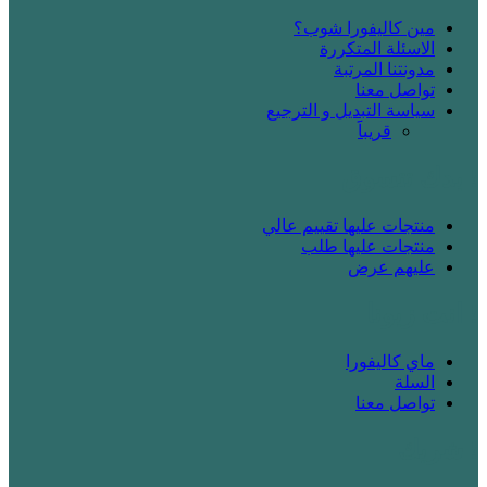
مين كاليفورا شوب؟
الاسئلة المتكررة
مدونتنا المرتبة
تواصل معنا
سياسة التبديل و الترجيع
قريباََ
! بدك تتسوق
منتجات عليها تقييم عالي
منتجات عليها طلب
عليهم عرض
! انت زبونا
ماي كاليفورا
السلة
تواصل معنا
! شريك