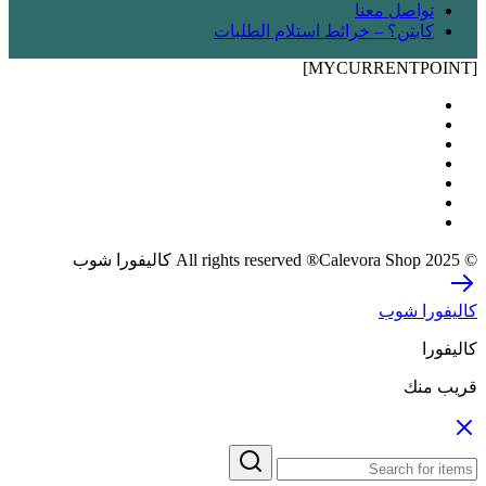
تواصل معنا
كابتن؟ – خرائط استلام الطلبات
[MYCURRENTPOINT]
© 2025 All rights reserved ®Calevora Shop كاليفورا شوب
كاليفورا شوب
كاليفورا
قريب منك