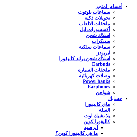
أقسام المتجر
سماعات بلوتوث
تحويلات ذكية
ملحقات الالعاب
أكسسورات ابل
اسلاك شحن
سبيكرات
سماعات سلكية
ايربودز
اسلاك شحن براند كاليفورا
Earbuds
ملحقات السيارة
وصلات كهربائية
Power banks
Earphones
شواحن
حسابك
ماي كاليفورا
السلة
يلا تشيك اوت
كاليفورا كوين
الرصيد
ما هي كاليفورا كوين؟