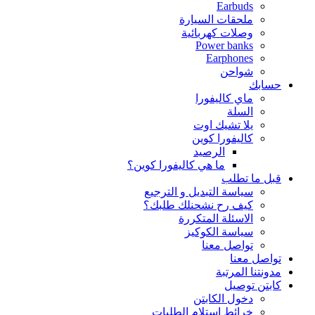
Earbuds
ملحقات السيارة
وصلات كهربائية
Power banks
Earphones
شواحن
حسابك
ماي كاليفورا
السلة
يلا تشيك اوت
كاليفورا كوين
الرصيد
ما هي كاليفورا كوين؟
قبل ما تطلب
سياسة التبديل و الترجيع
كيف رح نشحنلك طلبك؟
الاسئلة المتكررة
سياسة الكوكيز
تواصل معنا
تواصل معنا
مدونتنا المرتبة
كابتن توصيل
دخول الكابتن
خرائط استلام الطلبات