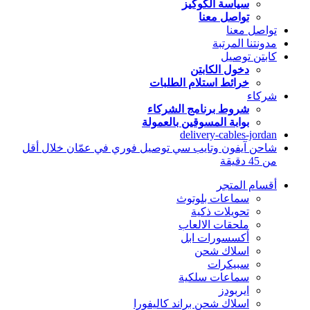
سياسة الكوكيز
تواصل معنا
تواصل معنا
مدونتنا المرتبة
كابتن توصيل
دخول الكابتن
خرائط استلام الطلبات
شركاء
شروط برنامج الشركاء
بوابة المسوقين بالعمولة
delivery-cables-jordan
شاحن آيفون وتايب سي توصيل فوري في عمّان خلال أقل
من 45 دقيقة
أقسام المتجر
سماعات بلوتوث
تحويلات ذكية
ملحقات الالعاب
أكسسورات ابل
اسلاك شحن
سبيكرات
سماعات سلكية
ايربودز
اسلاك شحن براند كاليفورا