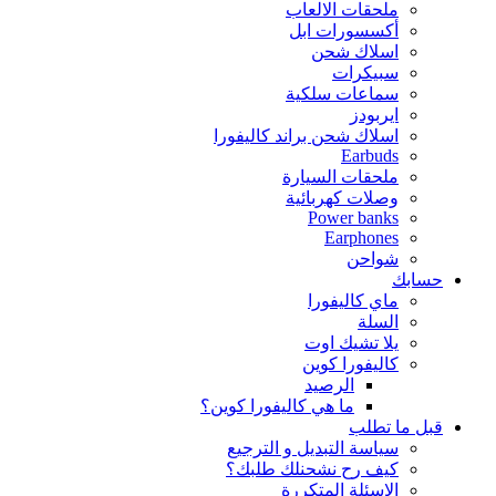
ملحقات الالعاب
أكسسورات ابل
اسلاك شحن
سبيكرات
سماعات سلكية
ايربودز
اسلاك شحن براند كاليفورا
Earbuds
ملحقات السيارة
وصلات كهربائية
Power banks
Earphones
شواحن
حسابك
ماي كاليفورا
السلة
يلا تشيك اوت
كاليفورا كوين
الرصيد
ما هي كاليفورا كوين؟
قبل ما تطلب
سياسة التبديل و الترجيع
كيف رح نشحنلك طلبك؟
الاسئلة المتكررة