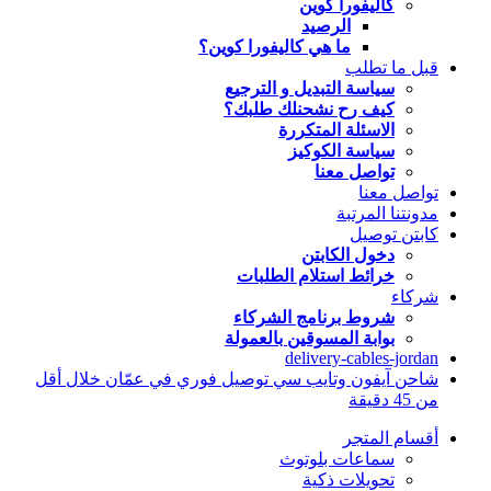
كاليفورا كوين
الرصيد
ما هي كاليفورا كوين؟
قبل ما تطلب
سياسة التبديل و الترجيع
كيف رح نشحنلك طلبك؟
الاسئلة المتكررة
سياسة الكوكيز
تواصل معنا
تواصل معنا
مدونتنا المرتبة
كابتن توصيل
دخول الكابتن
خرائط استلام الطلبات
شركاء
شروط برنامج الشركاء
بوابة المسوقين بالعمولة
delivery-cables-jordan
شاحن آيفون وتايب سي توصيل فوري في عمّان خلال أقل
من 45 دقيقة
أقسام المتجر
سماعات بلوتوث
تحويلات ذكية