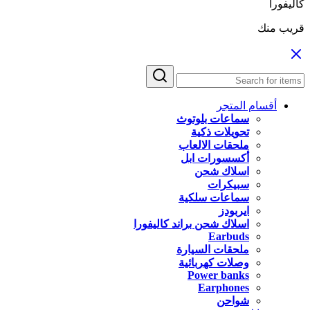
كاليفورا
قريب منك
أقسام المتجر
سماعات بلوتوث
تحويلات ذكية
ملحقات الالعاب
أكسسورات ابل
اسلاك شحن
سبيكرات
سماعات سلكية
ايربودز
اسلاك شحن براند كاليفورا
Earbuds
ملحقات السيارة
وصلات كهربائية
Power banks
Earphones
شواحن