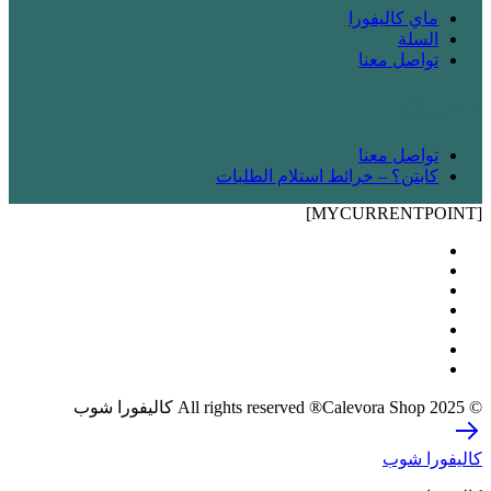
ماي كاليفورا
السلة
تواصل معنا
! شريك
تواصل معنا
كابتن؟ – خرائط استلام الطلبات
[MYCURRENTPOINT]
© 2025 All rights reserved ®Calevora Shop كاليفورا شوب
كاليفورا شوب