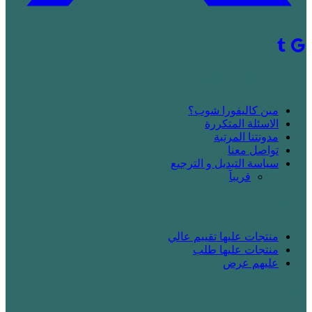
! جديد على كاليفورا شوب
مين كاليفورا شوب؟
الاسئلة المتكررة
مدونتنا المرتبة
تواصل معنا
سياسة التبديل و الترجيع
قريباََ
! بدك تتسوق
منتجات عليها تقييم عالي
منتجات عليها طلب
عليهم عرض
! انت زبونا