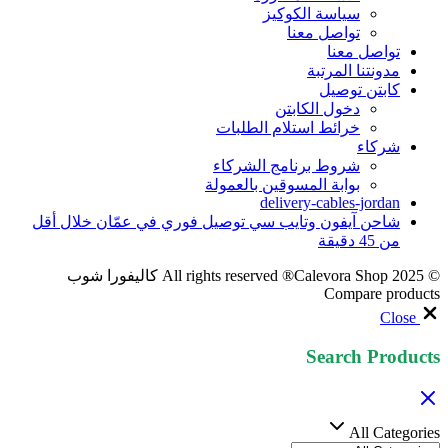
سياسة الكوكيز
تواصل معنا
تواصل معنا
مدونتنا المرتبة
كابتن توصيل
دخول الكابتن
خرائط استلام الطلبات
شركاء
شروط برنامج الشركاء
بوابة المسوقين بالعمولة
delivery-cables-jordan
شاحن آيفون وتايب سي توصيل فوري في عمّان خلال أقل
من 45 دقيقة
© 2025 All rights reserved ®Calevora Shop كاليفورا شوب
Compare products
Close
Search Products
All Categories