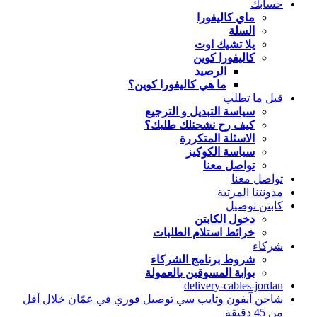
حسابك
ماي كاليفورا
السلة
يلا تشيك اوت
كاليفورا كوين
الرصيد
ما هي كاليفورا كوين؟
قبل ما تطلب
سياسة التبديل و الترجيع
كيف رح نشحنلك طلبك؟
الاسئلة المتكررة
سياسة الكوكيز
تواصل معنا
تواصل معنا
مدونتنا المرتبة
كابتن توصيل
دخول الكابتن
خرائط استلام الطلبات
شركاء
شروط برنامج الشركاء
بوابة المسوقين بالعمولة
delivery-cables-jordan
شاحن آيفون وتايب سي توصيل فوري في عمّان خلال أقل
من 45 دقيقة