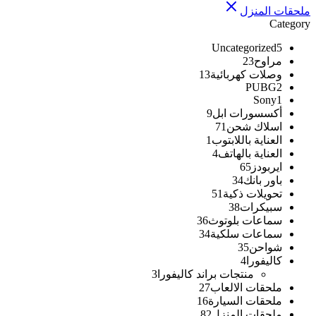
ملحقات المنزل
Category
Uncategorized
5
مراوح
23
وصلات كهربائية
13
PUBG
2
Sony
1
أكسسورات ابل
9
اسلاك شحن
71
العناية باللابتوب
1
العناية بالهاتف
4
ايربودز
65
باور بانك
34
تحويلات ذكية
51
سبيكرات
38
سماعات بلوتوث
36
سماعات سلكية
34
شواحن
35
كاليفورا
4
منتجات براند كاليفورا
3
ملحقات الالعاب
27
ملحقات السيارة
16
ملحقات المنزل
82