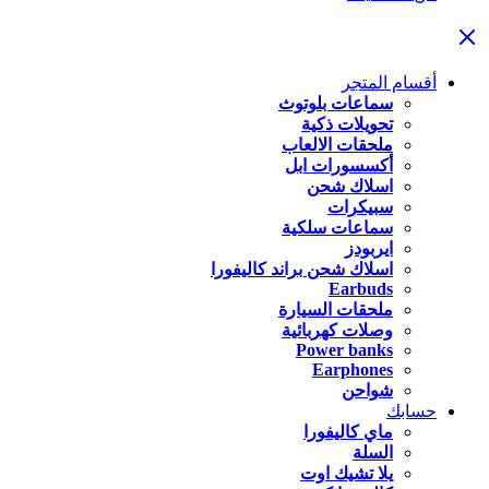
أقسام المتجر
سماعات بلوتوث
تحويلات ذكية
ملحقات الالعاب
أكسسورات ابل
اسلاك شحن
سبيكرات
سماعات سلكية
ايربودز
اسلاك شحن براند كاليفورا
Earbuds
ملحقات السيارة
وصلات كهربائية
Power banks
Earphones
شواحن
حسابك
ماي كاليفورا
السلة
يلا تشيك اوت