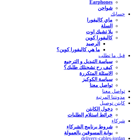
Earphones
شواحن
حسابك
ماي كاليفورا
السلة
يلا تشيك اوت
كاليفورا كوين
الرصيد
ما هي كاليفورا كوين؟
قبل ما تطلب
سياسة التبديل و الترجيع
كيف رح نشحنلك طلبك؟
الاسئلة المتكررة
سياسة الكوكيز
تواصل معنا
تواصل معنا
مدونتنا المرتبة
كابتن توصيل
دخول الكابتن
خرائط استلام الطلبات
شركاء
شروط برنامج الشركاء
بوابة المسوقين بالعمولة
delivery-cables-jordan