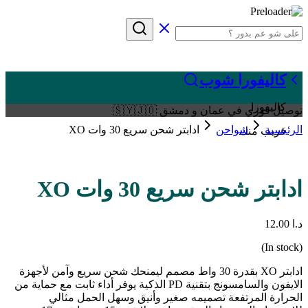
كاليفورا شوب
كاليفورا
توصيل فوري في عمان و دمشق 🇸🇾🇯🇴
الرئيسية
شواحن
ادابتر شحن سريع 30 وات XO
قريب منك
ادابتر شحن سريع 30 وات XO
د.ا
12.00
(In stock)
ادابتر XO بقدرة 30 واط مصمم ليمنحك شحن سريع وآمن لأجهزة
الايفون والسامسونج بتقنية PD الذكية يوفر أداء ثابت مع حماية من
الحرارة المرتفعة تصميمه صغير وأنيق وسهل الحمل مثالي