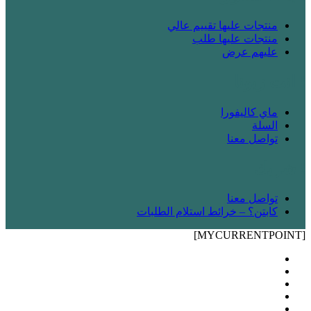
منتجات عليها تقييم عالي
منتجات عليها طلب
عليهم عرض
! انت زبونا
ماي كاليفورا
السلة
تواصل معنا
! شريك
تواصل معنا
كابتن؟ – خرائط استلام الطلبات
[MYCURRENTPOINT]