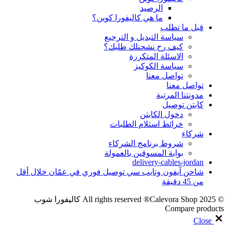
الرصيد
ما هي كاليفورا كوين؟
قبل ما تطلب
سياسة التبديل و الترجيع
كيف رح نشحنلك طلبك؟
الاسئلة المتكررة
سياسة الكوكيز
تواصل معنا
تواصل معنا
مدونتنا المرتبة
كابتن توصيل
دخول الكابتن
خرائط استلام الطلبات
شركاء
شروط برنامج الشركاء
بوابة المسوقين بالعمولة
delivery-cables-jordan
شاحن آيفون وتايب سي توصيل فوري في عمّان خلال أقل
من 45 دقيقة
© 2025 All rights reserved ®Calevora Shop كاليفورا شوب
Compare products
Close