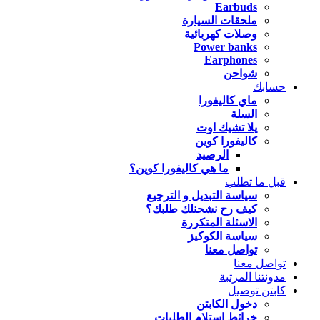
Earbuds
ملحقات السيارة
وصلات كهربائية
Power banks
Earphones
شواحن
حسابك
ماي كاليفورا
السلة
يلا تشيك اوت
كاليفورا كوين
الرصيد
ما هي كاليفورا كوين؟
قبل ما تطلب
سياسة التبديل و الترجيع
كيف رح نشحنلك طلبك؟
الاسئلة المتكررة
سياسة الكوكيز
تواصل معنا
تواصل معنا
مدونتنا المرتبة
كابتن توصيل
دخول الكابتن
خرائط استلام الطلبات