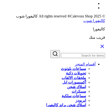
© 2025 All rights reserved ®Calevora Shop كاليفورا شوب
كاليفورا شوب
كاليفورا
قريب منك
أقسام المتجر
سماعات بلوتوث
تحويلات ذكية
ملحقات الالعاب
أكسسورات ابل
اسلاك شحن
سبيكرات
سماعات سلكية
ايربودز
اسلاك شحن براند كاليفورا