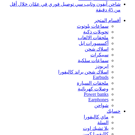
شاحن آيفون وتايب سي توصيل فوري في عمّان خلال أقل
من 45 دقيقة
أقسام المتجر
سماعات بلوتوث
تحويلات ذكية
ملحقات الالعاب
أكسسورات ابل
اسلاك شحن
سبيكرات
سماعات سلكية
ايربودز
اسلاك شحن براند كاليفورا
Earbuds
ملحقات السيارة
وصلات كهربائية
Power banks
Earphones
شواحن
حسابك
ماي كاليفورا
السلة
يلا تشيك اوت
كاليفورا كوين