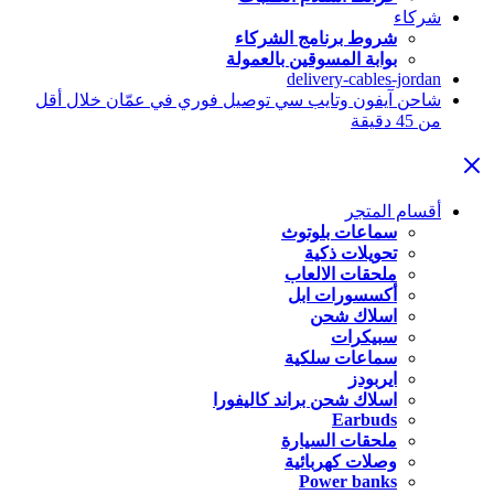
شركاء
شروط برنامج الشركاء
بوابة المسوقين بالعمولة
delivery-cables-jordan
شاحن آيفون وتايب سي توصيل فوري في عمّان خلال أقل
من 45 دقيقة
أقسام المتجر
سماعات بلوتوث
تحويلات ذكية
ملحقات الالعاب
أكسسورات ابل
اسلاك شحن
سبيكرات
سماعات سلكية
ايربودز
اسلاك شحن براند كاليفورا
Earbuds
ملحقات السيارة
وصلات كهربائية
Power banks