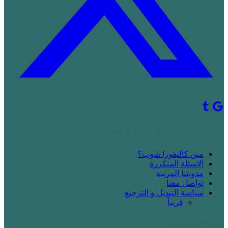
! جديد على كاليفورا شوب
مين كاليفورا شوب؟
الاسئلة المتكررة
مدونتنا المرتبة
تواصل معنا
سياسة التبديل و الترجيع
قريباََ
! بدك تتسوق