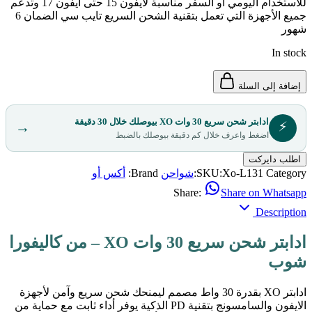
للاستخدام اليومي او السفر مناسبة لايفون 15 حتى ايفون 17 وتدعم
جميع الأجهزة التي تعمل بتقنية الشحن السريع تايب سي الضمان 6
شهور
In stock
إضافة إلى السلة
ادابتر شحن سريع 30 وات XO بيوصلك خلال 30 دقيقة
⚡
→
اضغط واعرف خلال كم دقيقة بيوصلك بالضبط
اطلب دايركت
Category:
Xo-L131
SKU:
شواحن
Brand:
أكس أو
Share:
Share on Whatsapp
Description
ادابتر شحن سريع 30 وات XO – من كاليفورا
شوب
ادابتر XO بقدرة 30 واط مصمم ليمنحك شحن سريع وآمن لأجهزة
الايفون والسامسونج بتقنية PD الذكية يوفر أداء ثابت مع حماية من