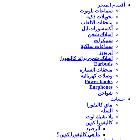
أقسام المتجر
سماعات بلوتوث
تحويلات ذكية
ملحقات الالعاب
أكسسورات ابل
اسلاك شحن
سبيكرات
سماعات سلكية
ايربودز
اسلاك شحن براند كاليفورا
Earbuds
ملحقات السيارة
وصلات كهربائية
Power banks
Earphones
شواحن
حسابك
ماي كاليفورا
السلة
يلا تشيك اوت
كاليفورا كوين
الرصيد
ما هي كاليفورا كوين؟