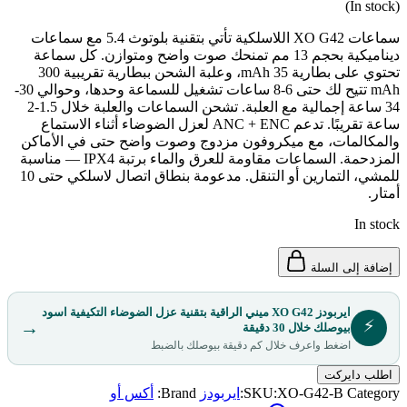
(In stock)
سماعات XO G42 اللاسلكية تأتي بتقنية بلوتوث 5.4 مع سماعات
ديناميكية بحجم 13 مم تمنحك صوت واضح ومتوازن. كل سماعة
تحتوي على بطارية 35 mAh، وعلبة الشحن ببطارية تقريبية 300
mAh تتيح لك حتى 6-8 ساعات تشغيل للسماعة وحدها، وحوالي 30-
34 ساعة إجمالية مع العلبة. تشحن السماعات والعلبة خلال 1.5-2
ساعة تقريبًا. تدعم ANC + ENC لعزل الضوضاء أثناء الاستماع
والمكالمات، مع ميكروفون مزدوج وصوت واضح حتى في الأماكن
المزدحمة. السماعات مقاومة للعرق والماء برتبة IPX4 — مناسبة
للمشي، التمارين أو التنقل. مدعومة بنطاق اتصال لاسلكي حتى 10
أمتار.
In stock
إضافة إلى السلة
ايربودز XO G42 ميني الراقية بتقنية عزل الضوضاء التكيفية اسود
⚡
→
بيوصلك خلال 30 دقيقة
اضغط واعرف خلال كم دقيقة بيوصلك بالضبط
اطلب دايركت
Category:
XO-G42-B
SKU:
ايربودز
Brand:
أكس أو