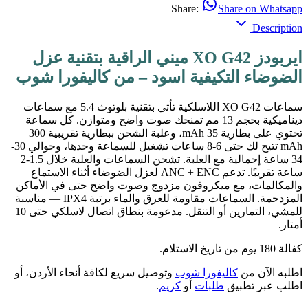
Share:
Share on Whatsapp
Description
ايربودز XO G42 ميني الراقية بتقنية عزل
الضوضاء التكيفية اسود – من كاليفورا شوب
سماعات XO G42 اللاسلكية تأتي بتقنية بلوتوث 5.4 مع سماعات
ديناميكية بحجم 13 مم تمنحك صوت واضح ومتوازن. كل سماعة
تحتوي على بطارية 35 mAh، وعلبة الشحن ببطارية تقريبية 300
mAh تتيح لك حتى 6-8 ساعات تشغيل للسماعة وحدها، وحوالي 30-
34 ساعة إجمالية مع العلبة. تشحن السماعات والعلبة خلال 1.5-2
ساعة تقريبًا. تدعم ANC + ENC لعزل الضوضاء أثناء الاستماع
والمكالمات، مع ميكروفون مزدوج وصوت واضح حتى في الأماكن
المزدحمة. السماعات مقاومة للعرق والماء برتبة IPX4 — مناسبة
للمشي، التمارين أو التنقل. مدعومة بنطاق اتصال لاسلكي حتى 10
أمتار.
كفالة 180 يوم من تاريخ الاستلام.
اطلبه الآن من
كاليفورا شوب
وتوصيل سريع لكافة أنحاء الأردن، أو
اطلب عبر تطبيق
طلبات
أو
كريم
.