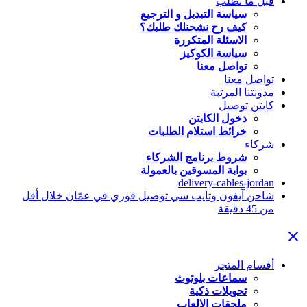
قبل ما تطلب
سياسة التبديل و الترجيع
كيف رح نشحنلك طلبك؟
الاسئلة المتكررة
سياسة الكوكيز
تواصل معنا
تواصل معنا
مدونتنا المرتبة
كابتن توصيل
دخول الكابتن
خرائط استلام الطلبات
شركاء
شروط برنامج الشركاء
بوابة المسوقين بالعمولة
delivery-cables-jordan
شاحن آيفون وتايب سي توصيل فوري في عمّان خلال أقل
من 45 دقيقة
أقسام المتجر
سماعات بلوتوث
تحويلات ذكية
ملحقات الالعاب