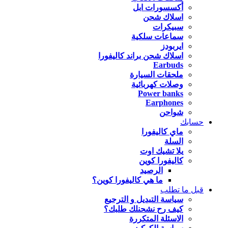
أكسسورات ابل
اسلاك شحن
سبيكرات
سماعات سلكية
ايربودز
اسلاك شحن براند كاليفورا
Earbuds
ملحقات السيارة
وصلات كهربائية
Power banks
Earphones
شواحن
حسابك
ماي كاليفورا
السلة
يلا تشيك اوت
كاليفورا كوين
الرصيد
ما هي كاليفورا كوين؟
قبل ما تطلب
سياسة التبديل و الترجيع
كيف رح نشحنلك طلبك؟
الاسئلة المتكررة