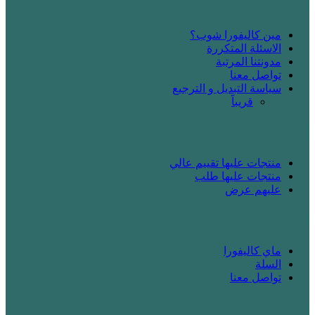
! جديد على كاليفورا شوب
مين كاليفورا شوب؟
الاسئلة المتكررة
مدونتنا المرتبة
تواصل معنا
سياسة التبديل و الترجيع
قريباََ
! بدك تتسوق
منتجات عليها تقييم عالي
منتجات عليها طلب
عليهم عرض
! انت زبونا
ماي كاليفورا
السلة
تواصل معنا
! شريك