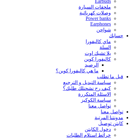
Earbuds
ملحقات السيارة
وصلات كهربائية
Power banks
Earphones
شواحن
حسابك
ماي كاليفورا
السلة
يلا تشيك اوت
كاليفورا كوين
الرصيد
ما هي كاليفورا كوين؟
قبل ما تطلب
سياسة التبديل و الترجيع
كيف رح نشحنلك طلبك؟
الاسئلة المتكررة
سياسة الكوكيز
تواصل معنا
تواصل معنا
مدونتنا المرتبة
كابتن توصيل
دخول الكابتن
خرائط استلام الطلبات