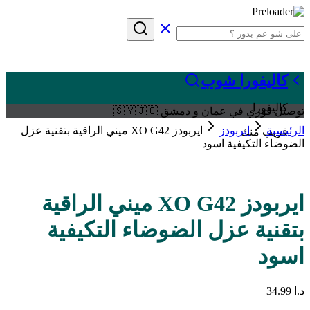
كاليفورا شوب
كاليفورا
توصيل فوري في عمان و دمشق 🇸🇾🇯🇴
الرئيسية
ايربودز
ايربودز XO G42 ميني الراقية بتقنية عزل
قريب منك
الضوضاء التكيفية اسود
ايربودز XO G42 ميني الراقية
بتقنية عزل الضوضاء التكيفية
اسود
د.ا
34.99