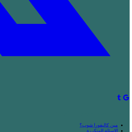
! جديد على كاليفورا شوب
مين كاليفورا شوب؟
الاسئلة المتكررة