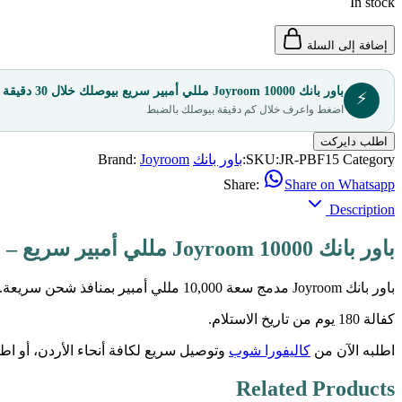
In stock
إضافة إلى السلة
باور بانك Joyroom 10000 مللي أمبير سريع بيوصلك خلال 30 دقيقة
⚡
اضغط واعرف خلال كم دقيقة بيوصلك بالضبط
اطلب دايركت
Category:
JR-PBF15
SKU:
باور بانك
Joyroom
Brand:
Share:
Share on Whatsapp
Description
باور بانك Joyroom 10000 مللي أمبير سريع – من كاليفورا شوب
باور بانك Joyroom مدمج سعة 10,000 مللي أمبير بمنافذ شحن سريعة.
كفالة 180 يوم من تاريخ الاستلام.
اطلبه الآن من
كاليفورا شوب
وتوصيل سريع لكافة أنحاء الأردن، أو ا
Related Products