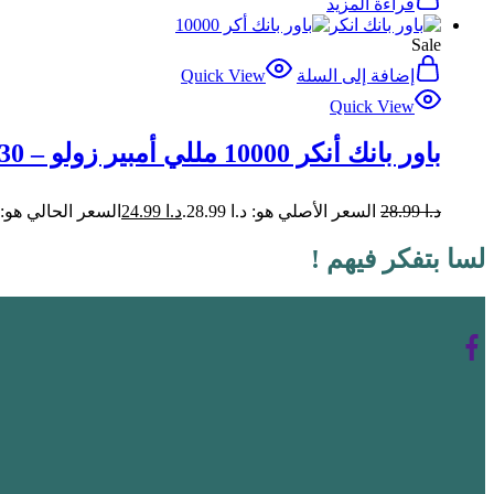
قراءة المزيد
Sale
إضافة إلى السلة
Quick View
Quick View
باور بانك أنكر 10000 مللي أمبير زولو – 30 واط أسود
د.ا
28.99
السعر الأصلي هو: د.ا 28.99.
د.ا
24.99
السعر الحالي هو: د.ا 99
لسا بتفكر فيهم !