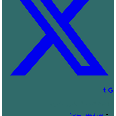
! جديد على كاليفورا شوب
مين كاليفورا شوب؟