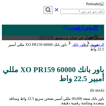
كاليفورا شوب
كاليفورا
توصيل فوري في عمان و دمشق 🇸🇾🇯🇴
الرئيسية
باور بانك
باور بانك XO PR159 60000 مللي أمبير
قريب منك
22.5 واط
باور بانك XO PR159 60000 مللي
أمبير 22.5 واط
(In stock)
باور بانك سعة 60,000 مللي أمبير بشحن سريع 22.5 واط ومنافذ
متعددة وشاشة رقمية دقيقة.