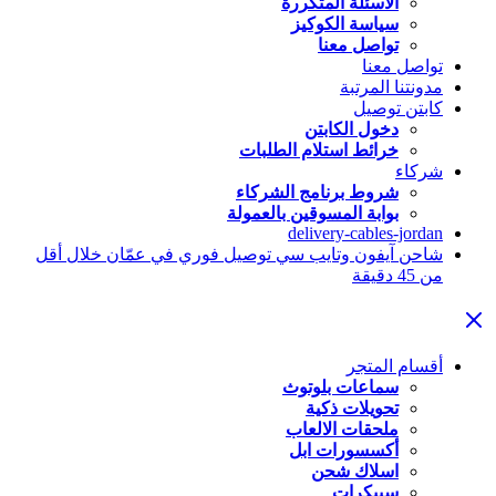
الاسئلة المتكررة
سياسة الكوكيز
تواصل معنا
تواصل معنا
مدونتنا المرتبة
كابتن توصيل
دخول الكابتن
خرائط استلام الطلبات
شركاء
شروط برنامج الشركاء
بوابة المسوقين بالعمولة
delivery-cables-jordan
شاحن آيفون وتايب سي توصيل فوري في عمّان خلال أقل
من 45 دقيقة
أقسام المتجر
سماعات بلوتوث
تحويلات ذكية
ملحقات الالعاب
أكسسورات ابل
اسلاك شحن
سبيكرات