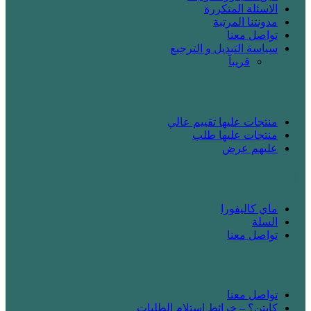
الاسئلة المتكررة
مدونتنا المرتبة
تواصل معنا
سياسة التبديل و الترجيع
قريباََ
! بدك تتسوق
منتجات عليها تقييم عالي
منتجات عليها طلب
عليهم عرض
! انت زبونا
ماي كاليفورا
السلة
تواصل معنا
! شريك
تواصل معنا
كابتن؟ – خرائط استلام الطلبات