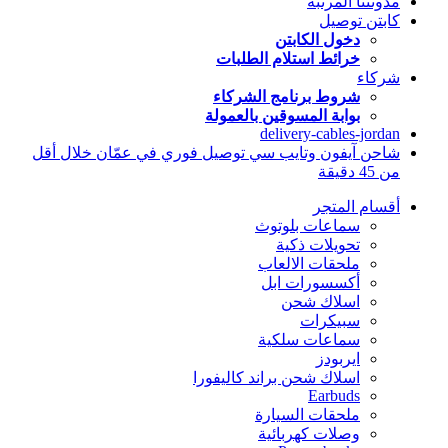
مدونتنا المرتبة
كابتن توصيل
دخول الكابتن
خرائط استلام الطلبات
شركاء
شروط برنامج الشركاء
بوابة المسوقين بالعمولة
delivery-cables-jordan
شاحن آيفون وتايب سي توصيل فوري في عمّان خلال أقل
من 45 دقيقة
أقسام المتجر
سماعات بلوتوث
تحويلات ذكية
ملحقات الالعاب
أكسسورات ابل
اسلاك شحن
سبيكرات
سماعات سلكية
ايربودز
اسلاك شحن براند كاليفورا
Earbuds
ملحقات السيارة
وصلات كهربائية