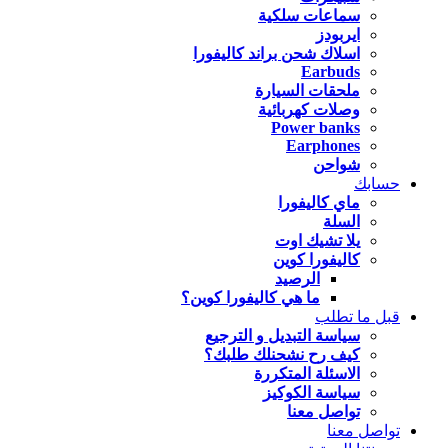
سماعات سلكية
ايربودز
اسلاك شحن براند كاليفورا
Earbuds
ملحقات السيارة
وصلات كهربائية
Power banks
Earphones
شواحن
حسابك
ماي كاليفورا
السلة
يلا تشيك اوت
كاليفورا كوين
الرصيد
ما هي كاليفورا كوين؟
قبل ما تطلب
سياسة التبديل و الترجيع
كيف رح نشحنلك طلبك؟
الاسئلة المتكررة
سياسة الكوكيز
تواصل معنا
تواصل معنا