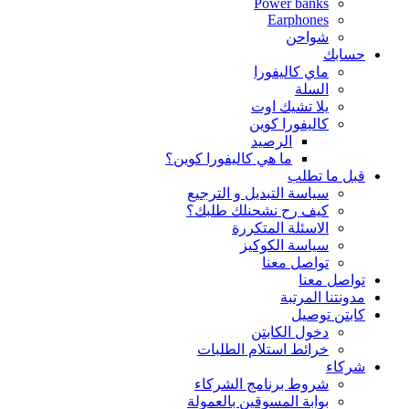
Power banks
Earphones
شواحن
حسابك
ماي كاليفورا
السلة
يلا تشيك اوت
كاليفورا كوين
الرصيد
ما هي كاليفورا كوين؟
قبل ما تطلب
سياسة التبديل و الترجيع
كيف رح نشحنلك طلبك؟
الاسئلة المتكررة
سياسة الكوكيز
تواصل معنا
تواصل معنا
مدونتنا المرتبة
كابتن توصيل
دخول الكابتن
خرائط استلام الطلبات
شركاء
شروط برنامج الشركاء
بوابة المسوقين بالعمولة