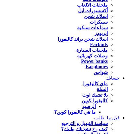
ملحقات الالعاب
أكسسورات ابل
اسلاك شحن
سبيكرات
سماعات سلكية
ايربودز
اسلاك شحن براند كاليفورا
Earbuds
ملحقات السيارة
وصلات كهربائية
Power banks
Earphones
شواحن
حسابك
ماي كاليفورا
السلة
يلا تشيك اوت
كاليفورا كوين
الرصيد
ما هي كاليفورا كوين؟
قبل ما تطلب
سياسة التبديل و الترجيع
كيف رح نشحنلك طلبك؟