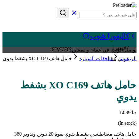
كاليفورا شوب
كاليفورا
توصيل فوري في عمان و دمشق 🇸🇾🇯🇴
الرئيسية
ملحقات السيارة
حامل هاتف XO C169 بشفط يدوي
قريب منك
حامل هاتف XO C169 بشفط
يدوي
د.ا
14.99
(In stock)
حامل هاتف مغناطيسي بشفط يدوي بقوة 20 نيوتن وتدوير 360