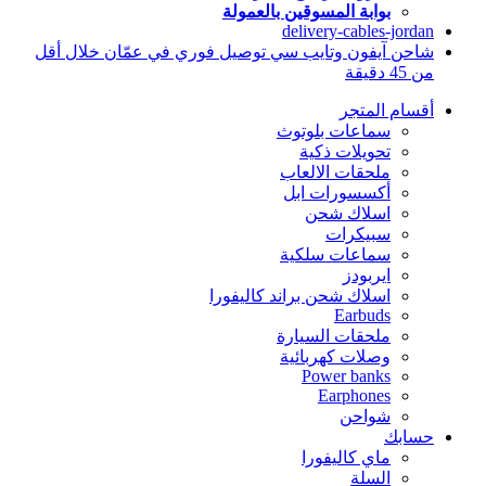
بوابة المسوقين بالعمولة
delivery-cables-jordan
شاحن آيفون وتايب سي توصيل فوري في عمّان خلال أقل
من 45 دقيقة
أقسام المتجر
سماعات بلوتوث
تحويلات ذكية
ملحقات الالعاب
أكسسورات ابل
اسلاك شحن
سبيكرات
سماعات سلكية
ايربودز
اسلاك شحن براند كاليفورا
Earbuds
ملحقات السيارة
وصلات كهربائية
Power banks
Earphones
شواحن
حسابك
ماي كاليفورا
السلة