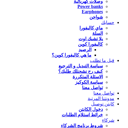
وصلات كهربائية
Power banks
Earphones
شواحن
حسابك
ماي كاليفورا
السلة
يلا تشيك اوت
كاليفورا كوين
الرصيد
ما هي كاليفورا كوين؟
قبل ما تطلب
سياسة التبديل و الترجيع
كيف رح نشحنلك طلبك؟
الاسئلة المتكررة
سياسة الكوكيز
تواصل معنا
تواصل معنا
مدونتنا المرتبة
كابتن توصيل
دخول الكابتن
خرائط استلام الطلبات
شركاء
شروط برنامج الشركاء