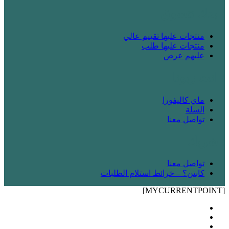
! بدك تتسوق
منتجات عليها تقييم عالي
منتجات عليها طلب
عليهم عرض
! انت زبونا
ماي كاليفورا
السلة
تواصل معنا
! شريك
تواصل معنا
كابتن؟ – خرائط استلام الطلبات
[MYCURRENTPOINT]