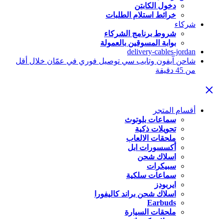
دخول الكابتن
خرائط استلام الطلبات
شركاء
شروط برنامج الشركاء
بوابة المسوقين بالعمولة
delivery-cables-jordan
شاحن آيفون وتايب سي توصيل فوري في عمّان خلال أقل
من 45 دقيقة
أقسام المتجر
سماعات بلوتوث
تحويلات ذكية
ملحقات الالعاب
أكسسورات ابل
اسلاك شحن
سبيكرات
سماعات سلكية
ايربودز
اسلاك شحن براند كاليفورا
Earbuds
ملحقات السيارة