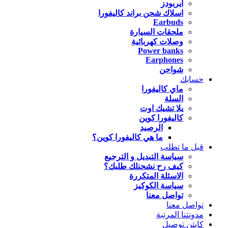
ايربودز
اسلاك شحن براند كاليفورا
Earbuds
ملحقات السيارة
وصلات كهربائية
Power banks
Earphones
شواحن
حسابك
ماي كاليفورا
السلة
يلا تشيك اوت
كاليفورا كوين
الرصيد
ما هي كاليفورا كوين؟
قبل ما تطلب
سياسة التبديل و الترجيع
كيف رح نشحنلك طلبك؟
الاسئلة المتكررة
سياسة الكوكيز
تواصل معنا
تواصل معنا
مدونتنا المرتبة
كابتن توصيل