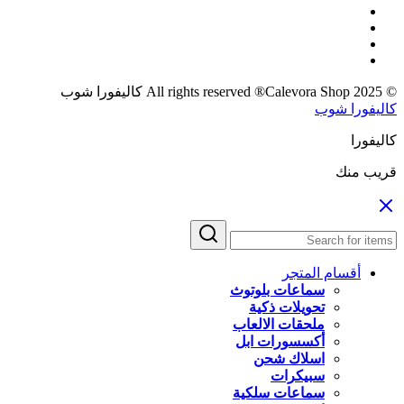
© 2025 All rights reserved ®Calevora Shop كاليفورا شوب
كاليفورا شوب
كاليفورا
قريب منك
أقسام المتجر
سماعات بلوتوث
تحويلات ذكية
ملحقات الالعاب
أكسسورات ابل
اسلاك شحن
سبيكرات
سماعات سلكية