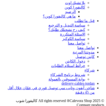
يلا تشيك اوت
كاليفورا كوين
الرصيد
ما هي كاليفورا كوين؟
قبل ما تطلب
سياسة التبديل و الترجيع
كيف رح نشحنلك طلبك؟
الاسئلة المتكررة
سياسة الكوكيز
تواصل معنا
تواصل معنا
مدونتنا المرتبة
كابتن توصيل
دخول الكابتن
خرائط استلام الطلبات
شركاء
شروط برنامج الشركاء
بوابة المسوقين بالعمولة
delivery-cables-jordan
شاحن آيفون وتايب سي توصيل فوري في عمّان خلال أقل
من 45 دقيقة
© 2025 All rights reserved ®Calevora Shop كاليفورا شوب
Compare products