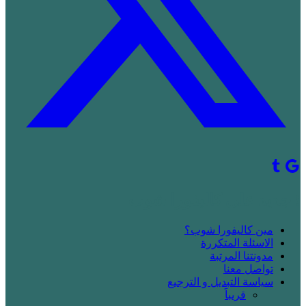
! جديد على كاليفورا شوب
مين كاليفورا شوب؟
الاسئلة المتكررة
مدونتنا المرتبة
تواصل معنا
سياسة التبديل و الترجيع
قريباََ