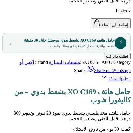
درجة. قابل للطي وصغير الحجم.
In stock
إضافة إلى السلة
حامل هاتف XO C169 بشفط يدوي بيوصلك خلال 30 دقيقة
⚡
→
اضغط واعرف خلال كم دقيقة بيوصلك بالضبط
اطلب دايركت
Category:
CSCA005
SKU:
ملحقات السيارة
Brand:
أكس أو
Share:
Share on Whatsapp
Description
حامل هاتف XO C169 بشفط يدوي – من
كاليفورا شوب
حامل هاتف مغناطيسي بشفط يدوي بقوة 20 نيوتن وتدوير 360
درجة. قابل للطي وصغير الحجم.
كفالة 30 يوم من تاريخ الاستلام.