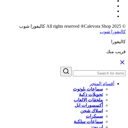
© 2025 All rights reserved ®Calevora Shop كاليفورا شوب
كاليفورا شوب
كاليفورا
قريب منك
أقسام المتجر
سماعات بلوتوث
تحويلات ذكية
ملحقات الالعاب
أكسسورات ابل
اسلاك شحن
سبيكرات
سماعات سلكية
ايربودز