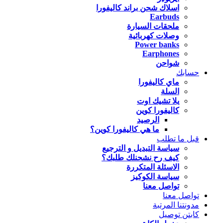
اسلاك شحن براند كاليفورا
Earbuds
ملحقات السيارة
وصلات كهربائية
Power banks
Earphones
شواحن
حسابك
ماي كاليفورا
السلة
يلا تشيك اوت
كاليفورا كوين
الرصيد
ما هي كاليفورا كوين؟
قبل ما تطلب
سياسة التبديل و الترجيع
كيف رح نشحنلك طلبك؟
الاسئلة المتكررة
سياسة الكوكيز
تواصل معنا
تواصل معنا
مدونتنا المرتبة
كابتن توصيل