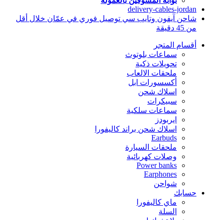
بوابة المسوقين بالعمولة
delivery-cables-jordan
شاحن آيفون وتايب سي توصيل فوري في عمّان خلال أقل
من 45 دقيقة
أقسام المتجر
سماعات بلوتوث
تحويلات ذكية
ملحقات الالعاب
أكسسورات ابل
اسلاك شحن
سبيكرات
سماعات سلكية
ايربودز
اسلاك شحن براند كاليفورا
Earbuds
ملحقات السيارة
وصلات كهربائية
Power banks
Earphones
شواحن
حسابك
ماي كاليفورا
السلة