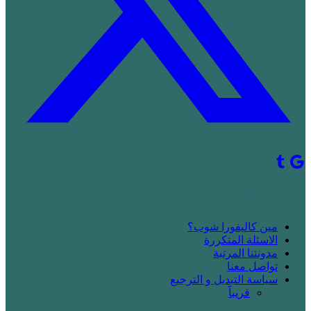
! جديد على كاليفورا شوب
مين كاليفورا شوب؟
الاسئلة المتكررة
مدونتنا المرتبة
تواصل معنا
سياسة التبديل و الترجيع
قريباََ