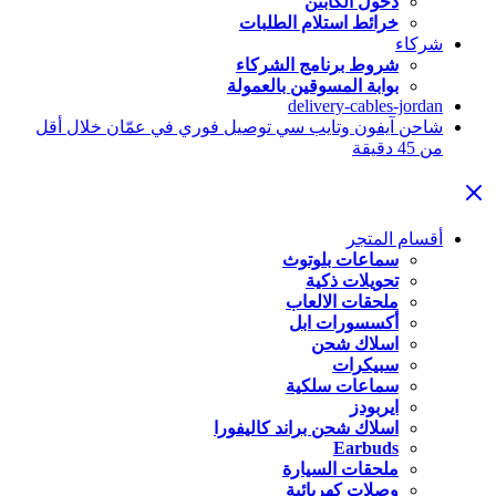
دخول الكابتن
خرائط استلام الطلبات
شركاء
شروط برنامج الشركاء
بوابة المسوقين بالعمولة
delivery-cables-jordan
شاحن آيفون وتايب سي توصيل فوري في عمّان خلال أقل
من 45 دقيقة
أقسام المتجر
سماعات بلوتوث
تحويلات ذكية
ملحقات الالعاب
أكسسورات ابل
اسلاك شحن
سبيكرات
سماعات سلكية
ايربودز
اسلاك شحن براند كاليفورا
Earbuds
ملحقات السيارة
وصلات كهربائية