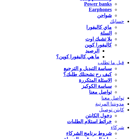
Power banks
Earphones
شواحن
حسابك
ماي كاليفورا
السلة
يلا تشيك اوت
كاليفورا كوين
الرصيد
ما هي كاليفورا كوين؟
قبل ما تطلب
سياسة التبديل و الترجيع
كيف رح نشحنلك طلبك؟
الاسئلة المتكررة
سياسة الكوكيز
تواصل معنا
تواصل معنا
مدونتنا المرتبة
كابتن توصيل
دخول الكابتن
خرائط استلام الطلبات
شركاء
شروط برنامج الشركاء