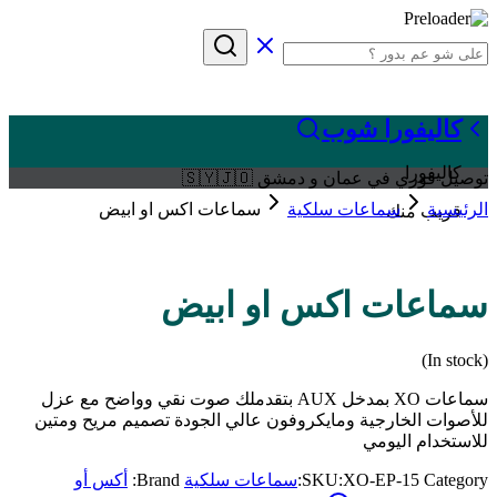
كاليفورا شوب
كاليفورا
توصيل فوري في عمان و دمشق 🇸🇾🇯🇴
الرئيسية
سماعات سلكية
سماعات اكس او ابيض
قريب منك
سماعات اكس او ابيض
(In stock)
سماعات XO بمدخل AUX بتقدملك صوت نقي وواضح مع عزل
للأصوات الخارجية ومايكروفون عالي الجودة تصميم مريح ومتين
للاستخدام اليومي
Category:
XO-EP-15
SKU:
سماعات سلكية
Brand:
أكس أو