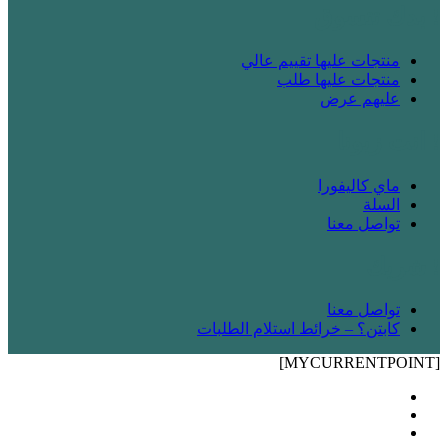
! بدك تتسوق
منتجات عليها تقييم عالي
منتجات عليها طلب
عليهم عرض
! انت زبونا
ماي كاليفورا
السلة
تواصل معنا
! شريك
تواصل معنا
كابتن؟ – خرائط استلام الطلبات
[MYCURRENTPOINT]