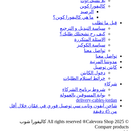
يلا تشيك اوت
كاليفورا كوين
الرصيد
ما هي كاليفورا كوين؟
قبل ما تطلب
سياسة التبديل و الترجيع
كيف رح نشحنلك طلبك؟
الاسئلة المتكررة
سياسة الكوكيز
تواصل معنا
تواصل معنا
مدونتنا المرتبة
كابتن توصيل
دخول الكابتن
خرائط استلام الطلبات
شركاء
شروط برنامج الشركاء
بوابة المسوقين بالعمولة
delivery-cables-jordan
شاحن آيفون وتايب سي توصيل فوري في عمّان خلال أقل
من 45 دقيقة
© 2025 All rights reserved ®Calevora Shop كاليفورا شوب
Compare products