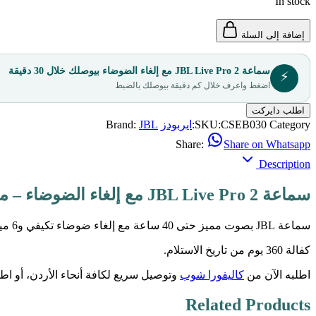
In stock
إضافة إلى السلة
سماعة JBL Live Pro 2 مع إلغاء الضوضاء بيوصلك خلال 30 دقيقة
⚡
اضغط واعرف خلال كم دقيقة بيوصلك بالضبط
اطلب دايركت
Category:
CSEB030
SKU:
ايربودز
JBL
Brand:
Share:
Share on Whatsapp
Description
سماعة JBL Live Pro 2 مع إلغاء الضوضاء – من كاليفورا شوب
سماعة JBL بصوت مميز حتى 40 ساعة مع إلغاء ضوضاء تكيفي و6 ميكروفونات وشحن لاسلكي Qi. ضمان سنة.
كفالة 360 يوم من تاريخ الاستلام.
اطلبه الآن من
كاليفورا شوب
وتوصيل سريع لكافة أنحاء الأردن، أو ا
Related Products