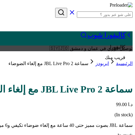
كاليفورا شوب
كاليفورا
توصيل فوري في عمان و دمشق 🇸🇾🇯🇴
قريب منك
الرئيسية
ايربودز
سماعة JBL Live Pro 2 مع إلغاء الضوضاء
سماعة JBL Live Pro 2 مع إلغاء الضوضاء
د.ا
99.00
(In stock)
سماعة JBL بصوت مميز حتى 40 ساعة مع إلغاء ضوضاء تكيفي و6 ميكروفونات وشحن لاسلكي Qi. ضمان سنة.