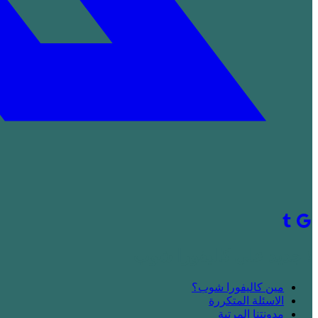
! جديد على كاليفورا شوب
مين كاليفورا شوب؟
الاسئلة المتكررة
مدونتنا المرتبة