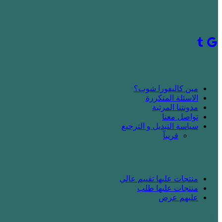
! جديد على كاليفورا شوب
مين كاليفورا شوب؟
الاسئلة المتكررة
مدونتنا المرتبة
تواصل معنا
سياسة التبديل و الترجيع
قريباََ
! بدك تتسوق
منتجات عليها تقييم عالي
منتجات عليها طلب
عليهم عرض
! انت زبونا