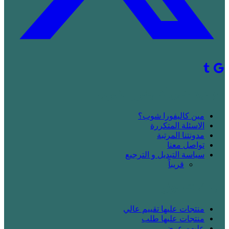
! جديد على كاليفورا شوب
مين كاليفورا شوب؟
الاسئلة المتكررة
مدونتنا المرتبة
تواصل معنا
سياسة التبديل و الترجيع
قريباََ
! بدك تتسوق
منتجات عليها تقييم عالي
منتجات عليها طلب
عليهم عرض