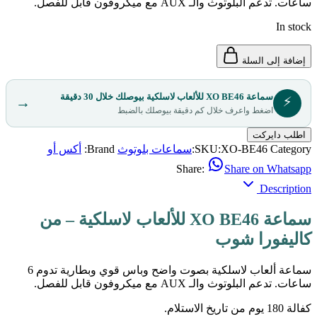
ساعات. تدعم البلوتوث والـ AUX مع ميكروفون قابل للفصل.
In stock
إضافة إلى السلة
سماعة XO BE46 للألعاب لاسلكية بيوصلك خلال 30 دقيقة
⚡
→
اضغط واعرف خلال كم دقيقة بيوصلك بالضبط
اطلب دايركت
Category:
XO-BE46
SKU:
سماعات بلوتوث
Brand:
أكس أو
Share:
Share on Whatsapp
Description
سماعة XO BE46 للألعاب لاسلكية – من
كاليفورا شوب
سماعة ألعاب لاسلكية بصوت واضح وباس قوي وبطارية تدوم 6
ساعات. تدعم البلوتوث والـ AUX مع ميكروفون قابل للفصل.
كفالة 180 يوم من تاريخ الاستلام.