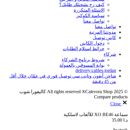
كيف رح نشحنلك طلبك؟
الاسئلة المتكررة
سياسة الكوكيز
تواصل معنا
تواصل معنا
مدونتنا المرتبة
كابتن توصيل
دخول الكابتن
خرائط استلام الطلبات
شركاء
شروط برنامج الشركاء
بوابة المسوقين بالعمولة
delivery-cables-jordan
شاحن آيفون وتايب سي توصيل فوري في عمّان خلال أقل
من 45 دقيقة
© 2025 All rights reserved ®Calevora Shop كاليفورا شوب
Compare products
Close
سماعة XO BE46 للألعاب لاسلكية
د.ا
35.00
In stock