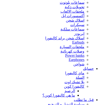
سماعات بلوتوث
تحويلات ذكية
ملحقات الالعاب
أكسسورات ابل
اسلاك شحن
سبيكرات
سماعات سلكية
ايربودز
اسلاك شحن براند كاليفورا
Earbuds
ملحقات السيارة
وصلات كهربائية
Power banks
Earphones
شواحن
حسابك
ماي كاليفورا
السلة
يلا تشيك اوت
كاليفورا كوين
الرصيد
ما هي كاليفورا كوين؟
قبل ما تطلب
سياسة التبديل و الترجيع