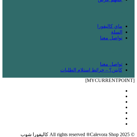
! انت زبونا
ماي كاليفورا
السلة
تواصل معنا
! شريك
تواصل معنا
كابتن؟ – خرائط استلام الطلبات
[MYCURRENTPOINT]
© 2025 All rights reserved ®Calevora Shop كاليفورا شوب