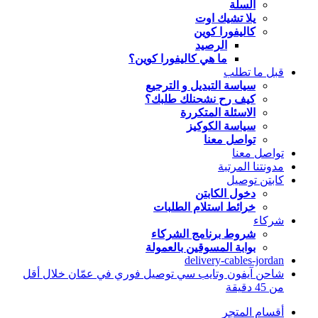
السلة
يلا تشيك اوت
كاليفورا كوين
الرصيد
ما هي كاليفورا كوين؟
قبل ما تطلب
سياسة التبديل و الترجيع
كيف رح نشحنلك طلبك؟
الاسئلة المتكررة
سياسة الكوكيز
تواصل معنا
تواصل معنا
مدونتنا المرتبة
كابتن توصيل
دخول الكابتن
خرائط استلام الطلبات
شركاء
شروط برنامج الشركاء
بوابة المسوقين بالعمولة
delivery-cables-jordan
شاحن آيفون وتايب سي توصيل فوري في عمّان خلال أقل
من 45 دقيقة
أقسام المتجر