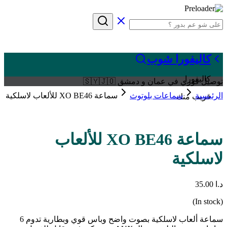
كاليفورا شوب
كاليفورا
توصيل فوري في عمان و دمشق 🇸🇾🇯🇴
الرئيسية
سماعات بلوتوث
سماعة XO BE46 للألعاب لاسلكية
قريب منك
سماعة XO BE46 للألعاب
لاسلكية
د.ا
35.00
(In stock)
سماعة ألعاب لاسلكية بصوت واضح وباس قوي وبطارية تدوم 6