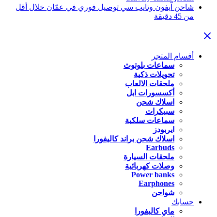
شاحن آيفون وتايب سي توصيل فوري في عمّان خلال أقل
من 45 دقيقة
أقسام المتجر
سماعات بلوتوث
تحويلات ذكية
ملحقات الالعاب
أكسسورات ابل
اسلاك شحن
سبيكرات
سماعات سلكية
ايربودز
اسلاك شحن براند كاليفورا
Earbuds
ملحقات السيارة
وصلات كهربائية
Power banks
Earphones
شواحن
حسابك
ماي كاليفورا