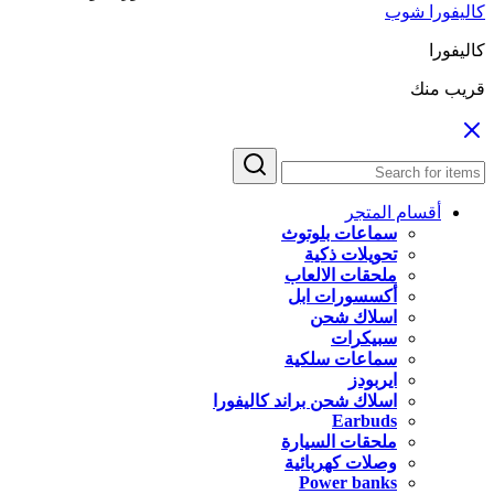
كاليفورا شوب
كاليفورا
قريب منك
أقسام المتجر
سماعات بلوتوث
تحويلات ذكية
ملحقات الالعاب
أكسسورات ابل
اسلاك شحن
سبيكرات
سماعات سلكية
ايربودز
اسلاك شحن براند كاليفورا
Earbuds
ملحقات السيارة
وصلات كهربائية
Power banks