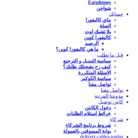
Earphones
شواحن
حسابك
ماي كاليفورا
السلة
يلا تشيك اوت
كاليفورا كوين
الرصيد
ما هي كاليفورا كوين؟
قبل ما تطلب
سياسة التبديل و الترجيع
كيف رح نشحنلك طلبك؟
الاسئلة المتكررة
سياسة الكوكيز
تواصل معنا
تواصل معنا
مدونتنا المرتبة
كابتن توصيل
دخول الكابتن
خرائط استلام الطلبات
شركاء
شروط برنامج الشركاء
بوابة المسوقين بالعمولة
delivery-cables-jordan