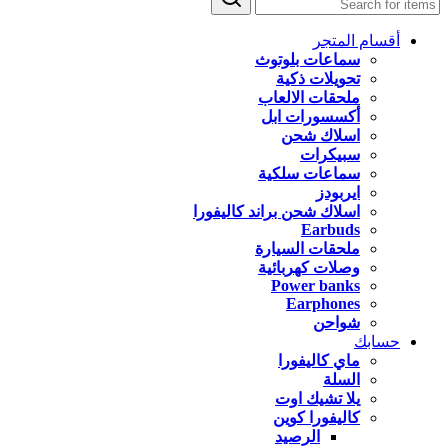
أقسام المتجر
سماعات بلوتوث
تحويلات ذكية
ملحقات الالعاب
أكسسورات ابل
اسلاك شحن
سبيكرات
سماعات سلكية
ايربودز
اسلاك شحن براند كاليفورا
Earbuds
ملحقات السيارة
وصلات كهربائية
Power banks
Earphones
شواحن
حسابك
ماي كاليفورا
السلة
يلا تشيك اوت
كاليفورا كوين
الرصيد