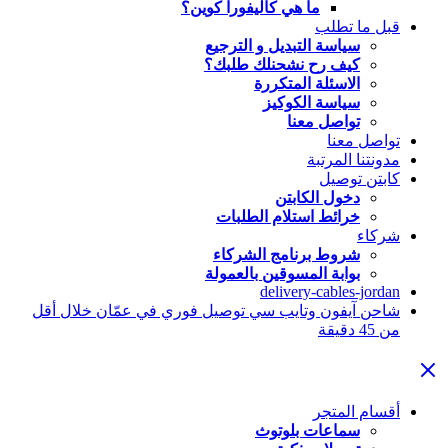
ما هي كاليفورا كوين؟
قبل ما تطلب
سياسة التبديل و الترجيع
كيف رح نشحنلك طلبك؟
الاسئلة المتكررة
سياسة الكوكيز
تواصل معنا
تواصل معنا
مدونتنا المرتبة
كابتن توصيل
دخول الكابتن
خرائط استلام الطلبات
شركاء
شروط برنامج الشركاء
بوابة المسوقين بالعمولة
delivery-cables-jordan
شاحن آيفون وتايب سي توصيل فوري في عمّان خلال أقل
من 45 دقيقة
أقسام المتجر
سماعات بلوتوث