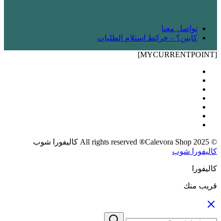
! شريك
تواصل معنا
كابتن؟ – خرائط استلام الطلبات
[MYCURRENTPOINT]
© 2025 All rights reserved ®Calevora Shop كاليفورا شوب
كاليفورا شوب
كاليفورا
قريب منك