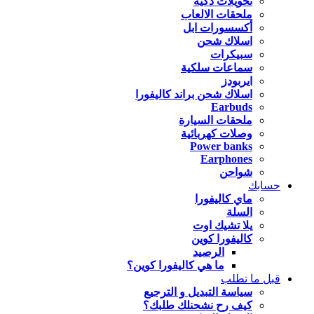
تحويلات ذكية
ملحقات الالعاب
أكسسورات ابل
اسلاك شحن
سبيكرات
سماعات سلكية
ايربودز
اسلاك شحن براند كاليفورا
Earbuds
ملحقات السيارة
وصلات كهربائية
Power banks
Earphones
شواحن
حسابك
ماي كاليفورا
السلة
يلا تشيك اوت
كاليفورا كوين
الرصيد
ما هي كاليفورا كوين؟
قبل ما تطلب
سياسة التبديل و الترجيع
كيف رح نشحنلك طلبك؟