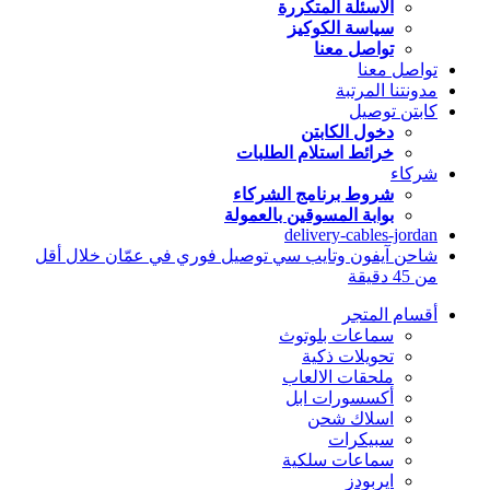
الاسئلة المتكررة
سياسة الكوكيز
تواصل معنا
تواصل معنا
مدونتنا المرتبة
كابتن توصيل
دخول الكابتن
خرائط استلام الطلبات
شركاء
شروط برنامج الشركاء
بوابة المسوقين بالعمولة
delivery-cables-jordan
شاحن آيفون وتايب سي توصيل فوري في عمّان خلال أقل
من 45 دقيقة
أقسام المتجر
سماعات بلوتوث
تحويلات ذكية
ملحقات الالعاب
أكسسورات ابل
اسلاك شحن
سبيكرات
سماعات سلكية
ايربودز