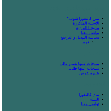
! جديد على كاليفورا شوب
مين كاليفورا شوب؟
الاسئلة المتكررة
مدونتنا المرتبة
تواصل معنا
سياسة التبديل و الترجيع
قريباََ
! بدك تتسوق
منتجات عليها تقييم عالي
منتجات عليها طلب
عليهم عرض
! انت زبونا
ماي كاليفورا
السلة
تواصل معنا