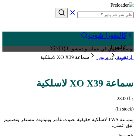
كاليفورا شوب
كاليفورا
توصيل فوري في عمان و دمشق 🇸🇾🇯🇴
الرئيسية
ايربودز
سماعة XO X39 لاسلكية
قريب منك
سماعة XO X39 لاسلكية
د.ا
28.00
(In stock)
سماعة TWS لاسلكية حقيقية بصوت غامر وبلوتوث مستقر وتصميم
أنيق عملي.
In stock