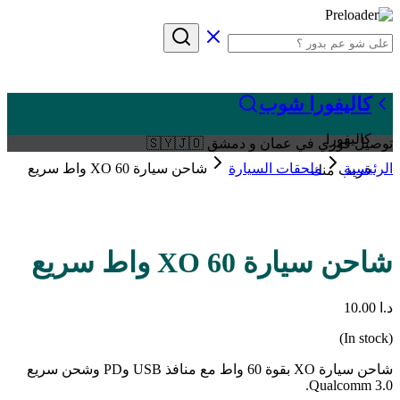
كاليفورا شوب
كاليفورا
توصيل فوري في عمان و دمشق 🇸🇾🇯🇴
الرئيسية
ملحقات السيارة
شاحن سيارة XO 60 واط سريع
قريب منك
شاحن سيارة XO 60 واط سريع
د.ا
10.00
(In stock)
شاحن سيارة XO بقوة 60 واط مع منافذ USB وPD وشحن سريع
Qualcomm 3.0.