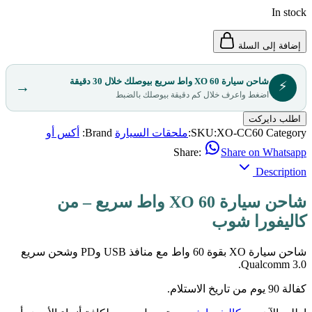
In stock
إضافة إلى السلة
شاحن سيارة XO 60 واط سريع بيوصلك خلال 30 دقيقة
⚡
→
اضغط واعرف خلال كم دقيقة بيوصلك بالضبط
اطلب دايركت
Category:
XO-CC60
SKU:
ملحقات السيارة
Brand:
أكس أو
Share:
Share on Whatsapp
Description
شاحن سيارة XO 60 واط سريع – من
كاليفورا شوب
شاحن سيارة XO بقوة 60 واط مع منافذ USB وPD وشحن سريع
Qualcomm 3.0.
كفالة 90 يوم من تاريخ الاستلام.