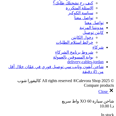
كيف رح نشحنلك طلبك؟
الاسئلة المتكررة
سياسة الكوكيز
تواصل معنا
تواصل معنا
مدونتنا المرتبة
كابتن توصيل
دخول الكابتن
خرائط استلام الطلبات
شركاء
شروط برنامج الشركاء
بوابة المسوقين بالعمولة
delivery-cables-jordan
شاحن آيفون وتايب سي توصيل فوري في عمّان خلال أقل
من 45 دقيقة
© 2025 All rights reserved ®Calevora Shop كاليفورا شوب
Compare products
Close
شاحن سيارة XO 60 واط سريع
د.ا
10.00
In stock