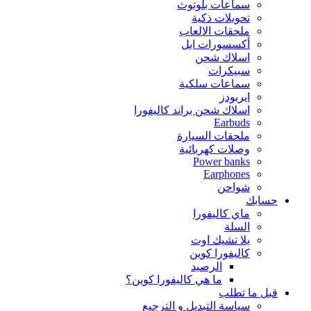
سماعات بلوتوث
تحويلات ذكية
ملحقات الالعاب
أكسسورات ابل
اسلاك شحن
سبيكرات
سماعات سلكية
ايربودز
اسلاك شحن براند كاليفورا
Earbuds
ملحقات السيارة
وصلات كهربائية
Power banks
Earphones
شواحن
حسابك
ماي كاليفورا
السلة
يلا تشيك اوت
كاليفورا كوين
الرصيد
ما هي كاليفورا كوين؟
قبل ما تطلب
سياسة التبديل و الترجيع