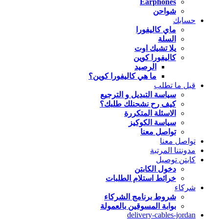
Earphones
شواحن
حسابك
ماي كاليفورا
السلة
يلا تشيك اوت
كاليفورا كوين
الرصيد
ما هي كاليفورا كوين؟
قبل ما تطلب
سياسة التبديل و الترجيع
كيف رح نشحنلك طلبك؟
الاسئلة المتكررة
سياسة الكوكيز
تواصل معنا
تواصل معنا
مدونتنا المرتبة
كابتن توصيل
دخول الكابتن
خرائط استلام الطلبات
شركاء
شروط برنامج الشركاء
بوابة المسوقين بالعمولة
delivery-cables-jordan