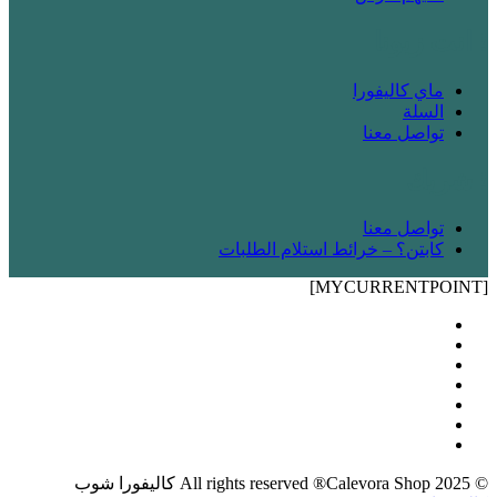
! انت زبونا
ماي كاليفورا
السلة
تواصل معنا
! شريك
تواصل معنا
كابتن؟ – خرائط استلام الطلبات
[MYCURRENTPOINT]
© 2025 All rights reserved ®Calevora Shop كاليفورا شوب