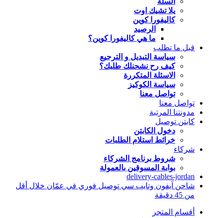
السلة
يلا تشيك اوت
كاليفورا كوين
الرصيد
ما هي كاليفورا كوين؟
قبل ما تطلب
سياسة التبديل و الترجيع
كيف رح نشحنلك طلبك؟
الاسئلة المتكررة
سياسة الكوكيز
تواصل معنا
تواصل معنا
مدونتنا المرتبة
كابتن توصيل
دخول الكابتن
خرائط استلام الطلبات
شركاء
شروط برنامج الشركاء
بوابة المسوقين بالعمولة
delivery-cables-jordan
شاحن آيفون وتايب سي توصيل فوري في عمّان خلال أقل
من 45 دقيقة
أقسام المتجر