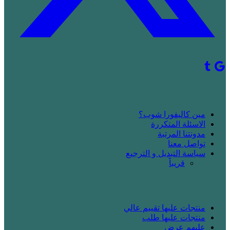
! جديد على كاليفورا شوب
مين كاليفورا شوب؟
الاسئلة المتكررة
مدونتنا المرتبة
تواصل معنا
سياسة التبديل و الترجيع
قريباََ
! بدك تتسوق
منتجات عليها تقييم عالي
منتجات عليها طلب
عليهم عرض