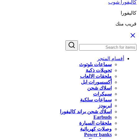
كاليفورا شوب
كاليفورا
قريب منك
أقسام المتجر
سماعات بلوتوث
تحويلات ذكية
ملحقات الالعاب
أكسسورات ابل
اسلاك شحن
سبيكرات
سماعات سلكية
ايربودز
اسلاك شحن براند كاليفورا
Earbuds
ملحقات السيارة
وصلات كهربائية
Power banks