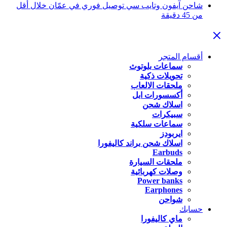
شاحن آيفون وتايب سي توصيل فوري في عمّان خلال أقل
من 45 دقيقة
أقسام المتجر
سماعات بلوتوث
تحويلات ذكية
ملحقات الالعاب
أكسسورات ابل
اسلاك شحن
سبيكرات
سماعات سلكية
ايربودز
اسلاك شحن براند كاليفورا
Earbuds
ملحقات السيارة
وصلات كهربائية
Power banks
Earphones
شواحن
حسابك
ماي كاليفورا