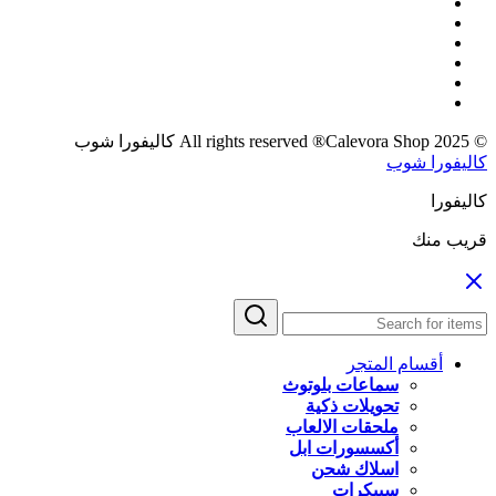
© 2025 All rights reserved ®Calevora Shop كاليفورا شوب
كاليفورا شوب
كاليفورا
قريب منك
أقسام المتجر
سماعات بلوتوث
تحويلات ذكية
ملحقات الالعاب
أكسسورات ابل
اسلاك شحن
سبيكرات