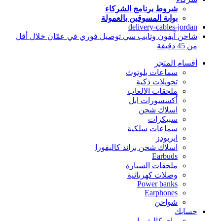
شروط برنامج الشركاء
بوابة المسوقين بالعمولة
delivery-cables-jordan
شاحن آيفون وتايب سي توصيل فوري في عمّان خلال أقل
من 45 دقيقة
أقسام المتجر
سماعات بلوتوث
تحويلات ذكية
ملحقات الالعاب
أكسسورات ابل
اسلاك شحن
سبيكرات
سماعات سلكية
ايربودز
اسلاك شحن براند كاليفورا
Earbuds
ملحقات السيارة
وصلات كهربائية
Power banks
Earphones
شواحن
حسابك
ماي كاليفورا