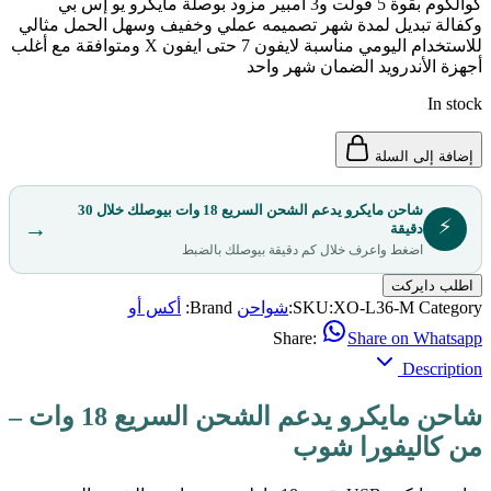
كوالكوم بقوة 5 فولت و3 أمبير مزود بوصلة مايكرو يو إس بي
وكفالة تبديل لمدة شهر تصميمه عملي وخفيف وسهل الحمل مثالي
للاستخدام اليومي مناسبة لايفون 7 حتى ايفون X ومتوافقة مع أغلب
أجهزة الأندرويد الضمان شهر واحد
In stock
إضافة إلى السلة
شاحن مايكرو يدعم الشحن السريع 18 وات بيوصلك خلال 30
⚡
→
دقيقة
اضغط واعرف خلال كم دقيقة بيوصلك بالضبط
اطلب دايركت
Category:
XO-L36-M
SKU:
شواحن
Brand:
أكس أو
Share:
Share on Whatsapp
Description
شاحن مايكرو يدعم الشحن السريع 18 وات –
من كاليفورا شوب