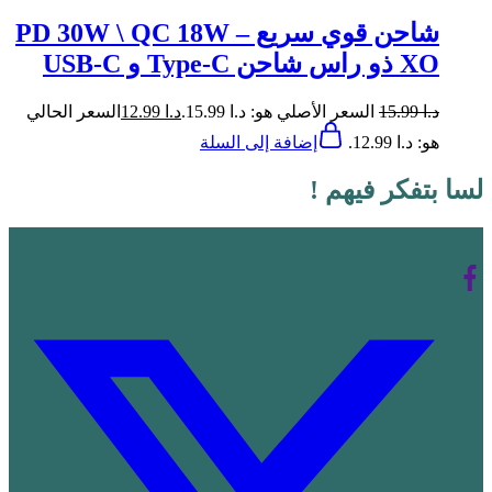
شاحن قوي سريع PD 30W \ QC 18W –
XO ذو راس شاحن Type-C و USB-C
د.ا
15.99
السعر الأصلي هو: د.ا 15.99.
د.ا
12.99
السعر الحالي
هو: د.ا 12.99.
إضافة إلى السلة
لسا بتفكر فيهم !