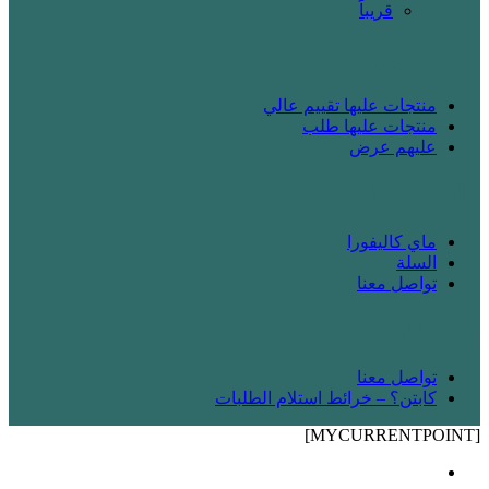
قريباََ
! بدك تتسوق
منتجات عليها تقييم عالي
منتجات عليها طلب
عليهم عرض
! انت زبونا
ماي كاليفورا
السلة
تواصل معنا
! شريك
تواصل معنا
كابتن؟ – خرائط استلام الطلبات
[MYCURRENTPOINT]