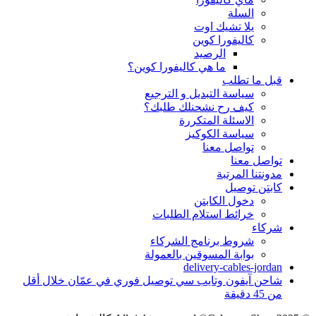
السلة
يلا تشيك اوت
كاليفورا كوين
الرصيد
ما هي كاليفورا كوين؟
قبل ما تطلب
سياسة التبديل و الترجيع
كيف رح نشحنلك طلبك؟
الاسئلة المتكررة
سياسة الكوكيز
تواصل معنا
تواصل معنا
مدونتنا المرتبة
كابتن توصيل
دخول الكابتن
خرائط استلام الطلبات
شركاء
شروط برنامج الشركاء
بوابة المسوقين بالعمولة
delivery-cables-jordan
شاحن آيفون وتايب سي توصيل فوري في عمّان خلال أقل
من 45 دقيقة