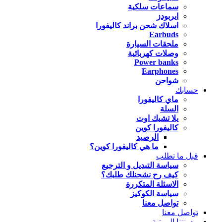
سماعات سلكية
ايربودز
اسلاك شحن براند كاليفورا
Earbuds
ملحقات السيارة
وصلات كهربائية
Power banks
Earphones
شواحن
حسابك
ماي كاليفورا
السلة
يلا تشيك اوت
كاليفورا كوين
الرصيد
ما هي كاليفورا كوين؟
قبل ما تطلب
سياسة التبديل و الترجيع
كيف رح نشحنلك طلبك؟
الاسئلة المتكررة
سياسة الكوكيز
تواصل معنا
تواصل معنا
مدونتنا المرتبة