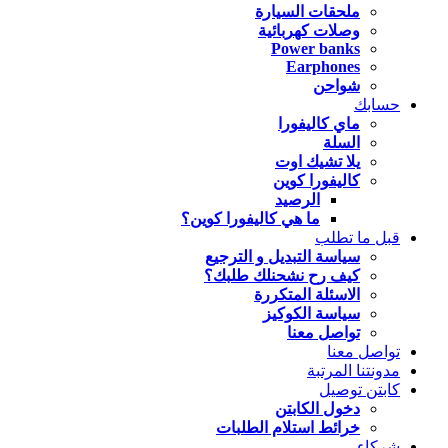
ملحقات السيارة
وصلات كهربائية
Power banks
Earphones
شواحن
حسابك
ماي كاليفورا
السلة
يلا تشيك اوت
كاليفورا كوين
الرصيد
ما هي كاليفورا كوين؟
قبل ما تطلب
سياسة التبديل و الترجيع
كيف رح نشحنلك طلبك؟
الاسئلة المتكررة
سياسة الكوكيز
تواصل معنا
تواصل معنا
مدونتنا المرتبة
كابتن توصيل
دخول الكابتن
خرائط استلام الطلبات
شركاء