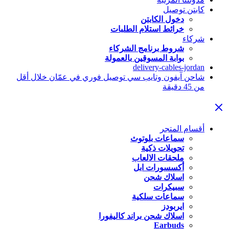
كابتن توصيل
دخول الكابتن
خرائط استلام الطلبات
شركاء
شروط برنامج الشركاء
بوابة المسوقين بالعمولة
delivery-cables-jordan
شاحن آيفون وتايب سي توصيل فوري في عمّان خلال أقل
من 45 دقيقة
أقسام المتجر
سماعات بلوتوث
تحويلات ذكية
ملحقات الالعاب
أكسسورات ابل
اسلاك شحن
سبيكرات
سماعات سلكية
ايربودز
اسلاك شحن براند كاليفورا
Earbuds