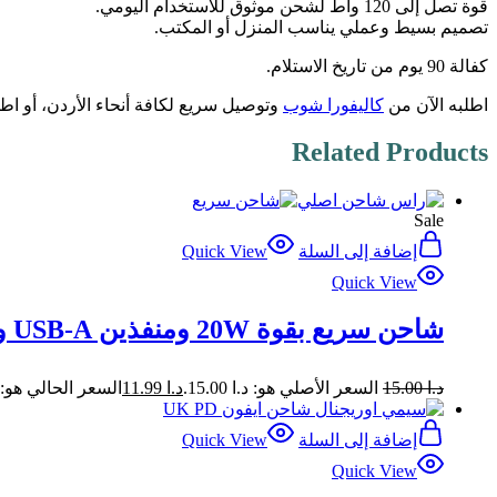
قوة تصل إلى 120 واط لشحن موثوق للاستخدام اليومي.
تصميم بسيط وعملي يناسب المنزل أو المكتب.
كفالة 90 يوم من تاريخ الاستلام.
اطلبه الآن من
كاليفورا شوب
وتوصيل سريع لكافة أنحاء الأردن، أو ا
Related Products
Sale
إضافة إلى السلة
Quick View
Quick View
شاحن سريع بقوة 20W ومنفذين USB-A و USB-C
د.ا
15.00
السعر الأصلي هو: د.ا 15.00.
د.ا
11.99
السعر الحالي هو: د.ا 99
إضافة إلى السلة
Quick View
Quick View