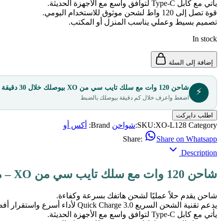
يأتي مع كابل Type-C لتوافق واسع مع الأجهزة الحديثة.
قوة تصل إلى 120 واط لشحن موثوق للاستخدام اليومي.
تصميم بسيط وعملي يناسب المنزل أو المكتب.
In stock
إضافة إلى السلة
شاحن 120 وات مع سلك تايب سي من XO بيوصلك خلال 30 دقيقة
⚡
اضغط واعرف خلال كم دقيقة بيوصلك بالضبط
اطلب دايركت
Category:
XO-L128
SKU:
شواحن
Brand:
أكس أو
Share:
Share on Whatsapp
Description
شاحن 120 وات مع سلك تايب سي من XO – من كاليفورا شوب
شاحن يقدم حلاً عمليًا لشحن هاتفك بسرعة وكفاءة.
يدعم تقنية الشحن السريع Quick Charge 3.0 لأداء أسرع واستقرار أفضل.
يأتي مع كابل Type-C لتوافق واسع مع الأجهزة الحديثة.