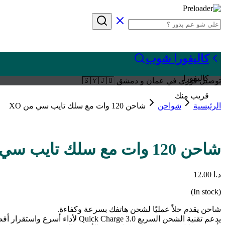
كاليفورا شوب
كاليفورا
توصيل فوري في عمان و دمشق 🇸🇾🇯🇴
قريب منك
الرئيسية
شواحن
شاحن 120 وات مع سلك تايب سي من XO
شاحن 120 وات مع سلك تايب سي من XO
د.ا
12.00
(In stock)
شاحن يقدم حلاً عمليًا لشحن هاتفك بسرعة وكفاءة.
يدعم تقنية الشحن السريع Quick Charge 3.0 لأداء أسرع واستقرار أفضل.