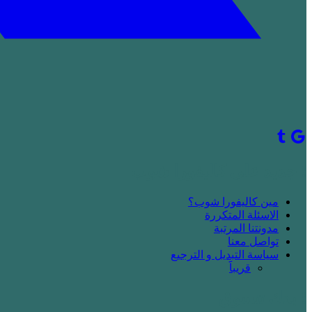
! جديد على كاليفورا شوب
مين كاليفورا شوب؟
الاسئلة المتكررة
مدونتنا المرتبة
تواصل معنا
سياسة التبديل و الترجيع
قريباََ
! بدك تتسوق