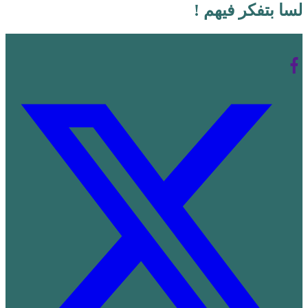
لسا بتفكر فيهم !