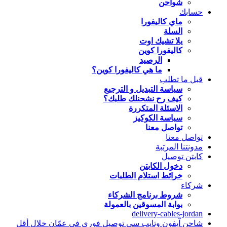
شواحن
حسابك
ماي كاليفورا
السلة
يلا تشيك اوت
كاليفورا كوين
الرصيد
ما هي كاليفورا كوين؟
قبل ما تطلب
سياسة التبديل و الترجيع
كيف رح نشحنلك طلبك؟
الاسئلة المتكررة
سياسة الكوكيز
تواصل معنا
تواصل معنا
مدونتنا المرتبة
كابتن توصيل
دخول الكابتن
خرائط استلام الطلبات
شركاء
شروط برنامج الشركاء
بوابة المسوقين بالعمولة
delivery-cables-jordan
شاحن آيفون وتايب سي توصيل فوري في عمّان خلال أقل