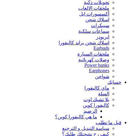
تحويلات ذكية
ملحقات الالعاب
أكسسورات ابل
اسلاك شحن
سبيكرات
سماعات سلكية
ايربودز
اسلاك شحن براند كاليفورا
Earbuds
ملحقات السيارة
وصلات كهربائية
Power banks
Earphones
شواحن
حسابك
ماي كاليفورا
السلة
يلا تشيك اوت
كاليفورا كوين
الرصيد
ما هي كاليفورا كوين؟
قبل ما تطلب
سياسة التبديل و الترجيع
كيف رح نشحنلك طلبك؟