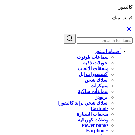
كاليفورا
قريب منك
أقسام المتجر
سماعات بلوتوث
تحويلات ذكية
ملحقات الالعاب
أكسسورات ابل
اسلاك شحن
سبيكرات
سماعات سلكية
ايربودز
اسلاك شحن براند كاليفورا
Earbuds
ملحقات السيارة
وصلات كهربائية
Power banks
Earphones