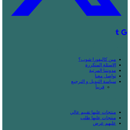
! جديد على كاليفورا شوب
مين كاليفورا شوب؟
الاسئلة المتكررة
مدونتنا المرتبة
تواصل معنا
سياسة التبديل و الترجيع
قريباََ
! بدك تتسوق
منتجات عليها تقييم عالي
منتجات عليها طلب
عليهم عرض