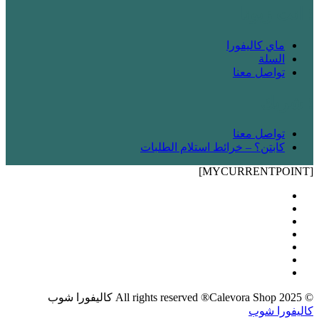
! انت زبونا
ماي كاليفورا
السلة
تواصل معنا
! شريك
تواصل معنا
كابتن؟ – خرائط استلام الطلبات
[MYCURRENTPOINT]
© 2025 All rights reserved ®Calevora Shop كاليفورا شوب
كاليفورا شوب