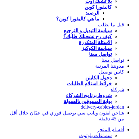
يلا تشيك اوت
كاليفورا كوين
الرصيد
ما هي كاليفورا كوين؟
قبل ما تطلب
سياسة التبديل و الترجيع
كيف رح نشحنلك طلبك؟
الاسئلة المتكررة
سياسة الكوكيز
تواصل معنا
تواصل معنا
مدونتنا المرتبة
كابتن توصيل
دخول الكابتن
خرائط استلام الطلبات
شركاء
شروط برنامج الشركاء
بوابة المسوقين بالعمولة
delivery-cables-jordan
شاحن آيفون وتايب سي توصيل فوري في عمّان خلال أقل
من 45 دقيقة
أقسام المتجر
سماعات بلوتوث