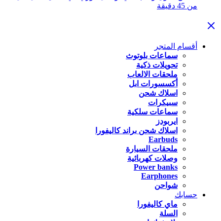
من 45 دقيقة
أقسام المتجر
سماعات بلوتوث
تحويلات ذكية
ملحقات الالعاب
أكسسورات ابل
اسلاك شحن
سبيكرات
سماعات سلكية
ايربودز
اسلاك شحن براند كاليفورا
Earbuds
ملحقات السيارة
وصلات كهربائية
Power banks
Earphones
شواحن
حسابك
ماي كاليفورا
السلة