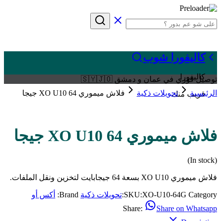
كاليفورا شوب
كاليفورا
توصيل فوري في عمان و دمشق 🇸🇾🇯🇴
الرئيسية
تحويلات ذكية
فلاش ميموري XO U10 64 جيجا
قريب منك
فلاش ميموري XO U10 64 جيجا
(In stock)
فلاش ميموري XO U10 بسعة 64 جيجابايت لتخزين ونقل الملفات.
Category:
XO-U10-64G
SKU:
تحويلات ذكية
Brand:
أكس أو
Share:
Share on Whatsapp