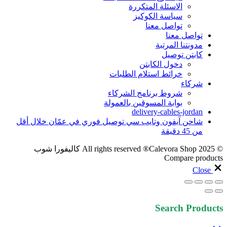
الاسئلة المتكررة
سياسة الكوكيز
تواصل معنا
تواصل معنا
مدونتنا المرتبة
كابتن توصيل
دخول الكابتن
خرائط استلام الطلبات
شركاء
شروط برنامج الشركاء
بوابة المسوقين بالعمولة
delivery-cables-jordan
شاحن آيفون وتايب سي توصيل فوري في عمّان خلال أقل
من 45 دقيقة
© 2025 All rights reserved ®Calevora Shop كاليفورا شوب
Compare products
Close
Search Products