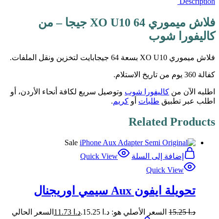
Description
فلاش ميموري XO U10 64 جيجا – من
كاليفورا شوب
فلاش ميموري XO U10 بسعة 64 جيجابايت لتخزين ونقل الملفات.
كفالة 360 يوم من تاريخ الاستلام.
اطلبه الآن من
كاليفورا شوب
وتوصيل سريع لكافة أنحاء الأردن، أو
اطلب عبر تطبيق
طلبات
أو
كريم
.
Related Products
Sale
إضافة إلى السلة
Quick View
Quick View
تحويلة ايفون Aux سيمي اوريجنال
د.ا
15.25
السعر الأصلي هو: د.ا 15.25.
د.ا
11.73
السعر الحالي