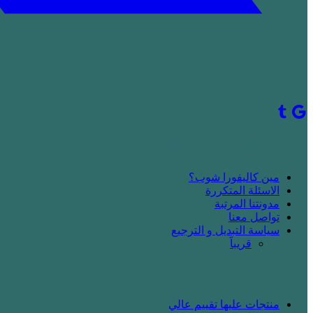
! جديد على كاليفورا شوب
مين كاليفورا شوب؟
الاسئلة المتكررة
مدونتنا المرتبة
تواصل معنا
سياسة التبديل و الترجيع
قريباََ
! بدك تتسوق
منتجات عليها تقييم عالي