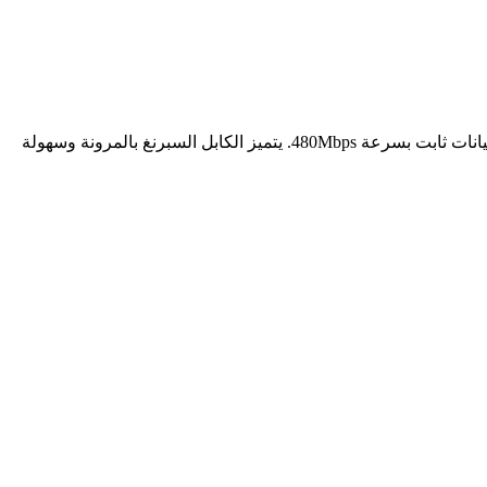
بطول متر كابل الشحن السبرنغ 4 في 1 بقوة 65 واط يجمع أربعة رؤوس في تصميم عملي واحد، يوفر شحناً سريعاً يصل إلى 65 واط مع نقل بيانات ثابت بسرعة 480Mbps. يتميز الكابل السبرنغ بالمرونة وسهولة