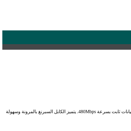
بطول متر كابل الشحن السبرنغ 4 في 1 بقوة 65 واط يجمع أربعة رؤوس في تصميم عملي واحد، يوفر شحناً سريعاً يصل إلى 65 واط مع نقل بيانات ثابت بسرعة 480Mbps. يتميز الكابل السبرنغ بالمرونة وسهولة