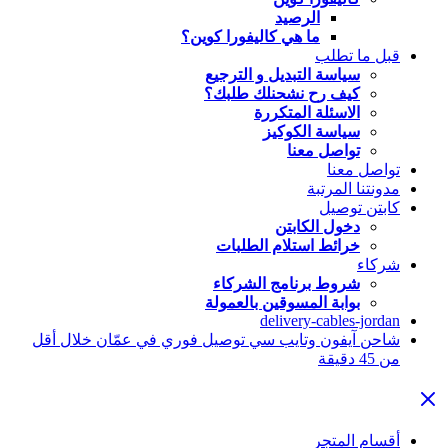
الرصيد
ما هي كاليفورا كوين؟
قبل ما تطلب
سياسة التبديل و الترجيع
كيف رح نشحنلك طلبك؟
الاسئلة المتكررة
سياسة الكوكيز
تواصل معنا
تواصل معنا
مدونتنا المرتبة
كابتن توصيل
دخول الكابتن
خرائط استلام الطلبات
شركاء
شروط برنامج الشركاء
بوابة المسوقين بالعمولة
delivery-cables-jordan
شاحن آيفون وتايب سي توصيل فوري في عمّان خلال أقل
من 45 دقيقة
أقسام المتجر