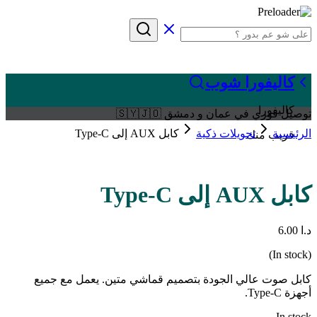
كاليفورا شوب
كاليفورا
توصيل فوري في عمان و دمشق 🇸🇾🇯🇴
الرئيسية
تحويلات ذكية
كابل AUX إلى Type-C
قريب منك
كابل AUX إلى Type-C
د.ا
6.00
(In stock)
كابل صوت عالي الجودة بتصميم قماشي متين. يعمل مع جميع
أجهزة Type-C.
In stock