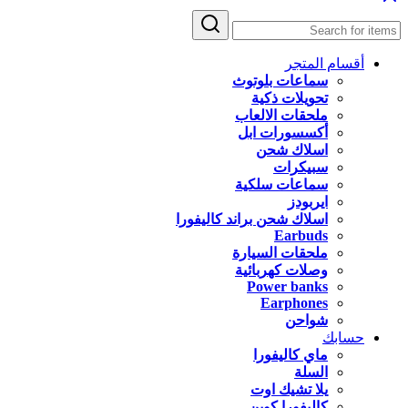
أقسام المتجر
سماعات بلوتوث
تحويلات ذكية
ملحقات الالعاب
أكسسورات ابل
اسلاك شحن
سبيكرات
سماعات سلكية
ايربودز
اسلاك شحن براند كاليفورا
Earbuds
ملحقات السيارة
وصلات كهربائية
Power banks
Earphones
شواحن
حسابك
ماي كاليفورا
السلة
يلا تشيك اوت
كاليفورا كوين