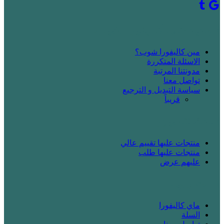
! جديد على كاليفورا شوب
مين كاليفورا شوب؟
الاسئلة المتكررة
مدونتنا المرتبة
تواصل معنا
سياسة التبديل و الترجيع
قريباََ
! بدك تتسوق
منتجات عليها تقييم عالي
منتجات عليها طلب
عليهم عرض
! انت زبونا
ماي كاليفورا
السلة