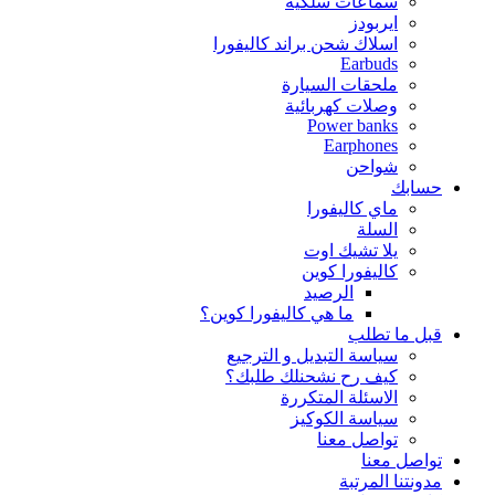
سماعات سلكية
ايربودز
اسلاك شحن براند كاليفورا
Earbuds
ملحقات السيارة
وصلات كهربائية
Power banks
Earphones
شواحن
حسابك
ماي كاليفورا
السلة
يلا تشيك اوت
كاليفورا كوين
الرصيد
ما هي كاليفورا كوين؟
قبل ما تطلب
سياسة التبديل و الترجيع
كيف رح نشحنلك طلبك؟
الاسئلة المتكررة
سياسة الكوكيز
تواصل معنا
تواصل معنا
مدونتنا المرتبة