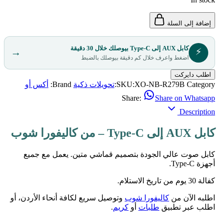
إضافة إلى السلة
كابل AUX إلى Type-C بيوصلك خلال 30 دقيقة
⚡
→
اضغط واعرف خلال كم دقيقة بيوصلك بالضبط
اطلب دايركت
Category:
XO-NB-R279B
SKU:
تحويلات ذكية
Brand:
أكس أو
Share:
Share on Whatsapp
Description
كابل AUX إلى Type-C – من كاليفورا شوب
كابل صوت عالي الجودة بتصميم قماشي متين. يعمل مع جميع
أجهزة Type-C.
كفالة 30 يوم من تاريخ الاستلام.
اطلبه الآن من
كاليفورا شوب
وتوصيل سريع لكافة أنحاء الأردن، أو
اطلب عبر تطبيق
طلبات
أو
كريم
.