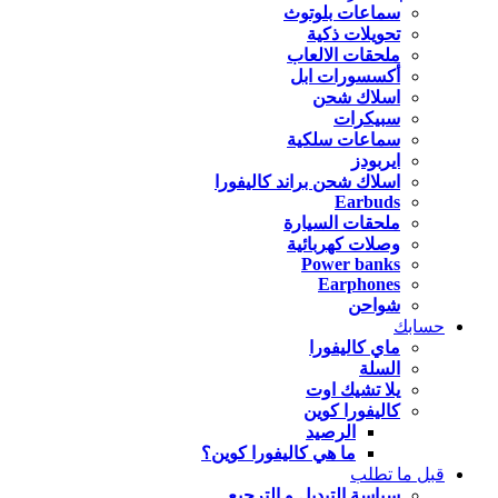
سماعات بلوتوث
تحويلات ذكية
ملحقات الالعاب
أكسسورات ابل
اسلاك شحن
سبيكرات
سماعات سلكية
ايربودز
اسلاك شحن براند كاليفورا
Earbuds
ملحقات السيارة
وصلات كهربائية
Power banks
Earphones
شواحن
حسابك
ماي كاليفورا
السلة
يلا تشيك اوت
كاليفورا كوين
الرصيد
ما هي كاليفورا كوين؟
قبل ما تطلب
سياسة التبديل و الترجيع