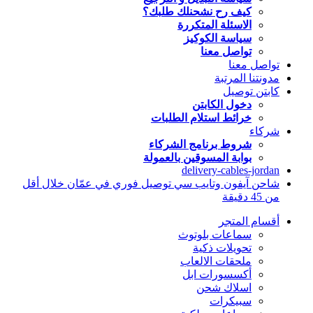
كيف رح نشحنلك طلبك؟
الاسئلة المتكررة
سياسة الكوكيز
تواصل معنا
تواصل معنا
مدونتنا المرتبة
كابتن توصيل
دخول الكابتن
خرائط استلام الطلبات
شركاء
شروط برنامج الشركاء
بوابة المسوقين بالعمولة
delivery-cables-jordan
شاحن آيفون وتايب سي توصيل فوري في عمّان خلال أقل
من 45 دقيقة
أقسام المتجر
سماعات بلوتوث
تحويلات ذكية
ملحقات الالعاب
أكسسورات ابل
اسلاك شحن
سبيكرات