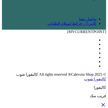
! شريك
تواصل معنا
كابتن؟ – خرائط استلام الطلبات
[MYCURRENTPOINT]
© 2025 All rights reserved ®Calevora Shop كاليفورا شوب
كاليفورا شوب
كاليفورا
قريب منك