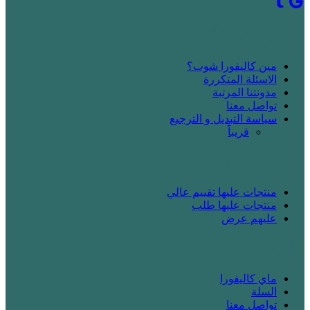
! جديد على كاليفورا شوب
مين كاليفورا شوب؟
الاسئلة المتكررة
مدونتنا المرتبة
تواصل معنا
سياسة التبديل و الترجيع
قريباََ
! بدك تتسوق
منتجات عليها تقييم عالي
منتجات عليها طلب
عليهم عرض
! انت زبونا
ماي كاليفورا
السلة
تواصل معنا