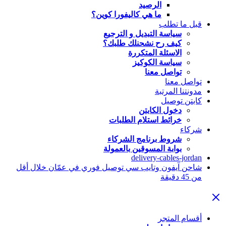
الرصيد
ما هي كاليفورا كوين؟
قبل ما تطلب
سياسة التبديل و الترجيع
كيف رح نشحنلك طلبك؟
الاسئلة المتكررة
سياسة الكوكيز
تواصل معنا
تواصل معنا
مدونتنا المرتبة
كابتن توصيل
دخول الكابتن
خرائط استلام الطلبات
شركاء
شروط برنامج الشركاء
بوابة المسوقين بالعمولة
delivery-cables-jordan
شاحن آيفون وتايب سي توصيل فوري في عمّان خلال أقل
من 45 دقيقة
أقسام المتجر