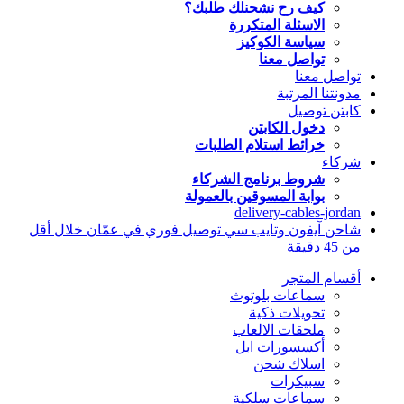
كيف رح نشحنلك طلبك؟
الاسئلة المتكررة
سياسة الكوكيز
تواصل معنا
تواصل معنا
مدونتنا المرتبة
كابتن توصيل
دخول الكابتن
خرائط استلام الطلبات
شركاء
شروط برنامج الشركاء
بوابة المسوقين بالعمولة
delivery-cables-jordan
شاحن آيفون وتايب سي توصيل فوري في عمّان خلال أقل
من 45 دقيقة
أقسام المتجر
سماعات بلوتوث
تحويلات ذكية
ملحقات الالعاب
أكسسورات ابل
اسلاك شحن
سبيكرات
سماعات سلكية