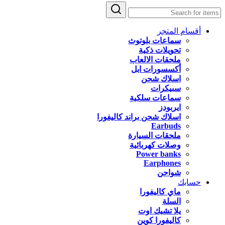
أقسام المتجر
سماعات بلوتوث
تحويلات ذكية
ملحقات الالعاب
أكسسورات ابل
اسلاك شحن
سبيكرات
سماعات سلكية
ايربودز
اسلاك شحن براند كاليفورا
Earbuds
ملحقات السيارة
وصلات كهربائية
Power banks
Earphones
شواحن
حسابك
ماي كاليفورا
السلة
يلا تشيك اوت
كاليفورا كوين