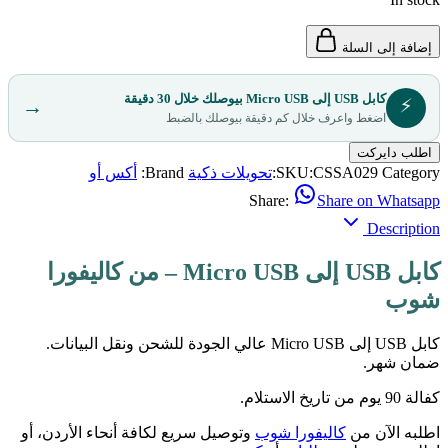
إضافة إلى السلة
كابل USB إلى Micro USB بيوصلك خلال 30 دقيقة
⚡
→
اضغط واعرف خلال كم دقيقة بيوصلك بالضبط
اطلب دايركت
Category:
CSSA029
SKU:
تحويلات ذكية
Brand:
أكس أو
Share:
Share on Whatsapp
Description
كابل USB إلى Micro USB – من كاليفورا
شوب
كابل USB إلى Micro USB عالي الجودة للشحن ونقل البيانات.
ضمان شهر.
كفالة 90 يوم من تاريخ الاستلام.
اطلبه الآن من
كاليفورا شوب
وتوصيل سريع لكافة أنحاء الأردن، أو