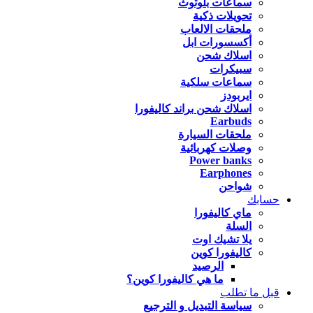
سماعات بلوتوث
تحويلات ذكية
ملحقات الالعاب
أكسسورات ابل
اسلاك شحن
سبيكرات
سماعات سلكية
ايربودز
اسلاك شحن براند كاليفورا
Earbuds
ملحقات السيارة
وصلات كهربائية
Power banks
Earphones
شواحن
حسابك
ماي كاليفورا
السلة
يلا تشيك اوت
كاليفورا كوين
الرصيد
ما هي كاليفورا كوين؟
قبل ما تطلب
سياسة التبديل و الترجيع