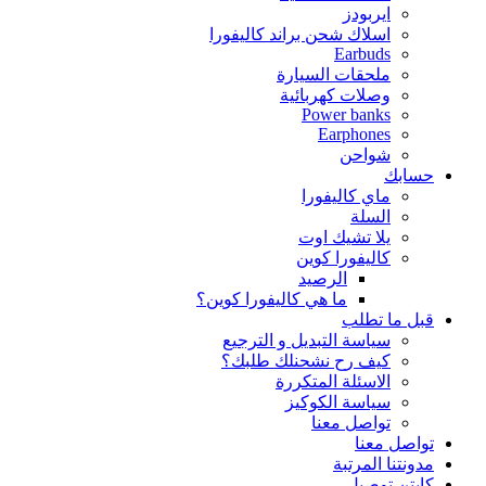
ايربودز
اسلاك شحن براند كاليفورا
Earbuds
ملحقات السيارة
وصلات كهربائية
Power banks
Earphones
شواحن
حسابك
ماي كاليفورا
السلة
يلا تشيك اوت
كاليفورا كوين
الرصيد
ما هي كاليفورا كوين؟
قبل ما تطلب
سياسة التبديل و الترجيع
كيف رح نشحنلك طلبك؟
الاسئلة المتكررة
سياسة الكوكيز
تواصل معنا
تواصل معنا
مدونتنا المرتبة
كابتن توصيل