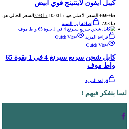
كيبل ايفون لايتنينج قوي أبيض
د.ا
10.00
السعر الأصلي هو: د.ا 10.00.
د.ا
7.93
السعر الحالي هو:
د.ا 7.93.
إضافة إلى السلة
قراءة المزيد
Quick View
Quick View
كابل شحن سريع سبرنغ 4 في 1 بقوة 65
واط موف
قراءة المزيد
لسا بتفكر فيهم !