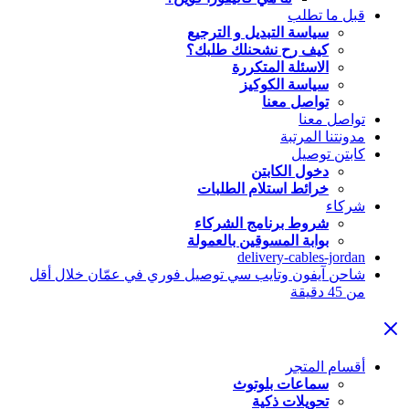
قبل ما تطلب
سياسة التبديل و الترجيع
كيف رح نشحنلك طلبك؟
الاسئلة المتكررة
سياسة الكوكيز
تواصل معنا
تواصل معنا
مدونتنا المرتبة
كابتن توصيل
دخول الكابتن
خرائط استلام الطلبات
شركاء
شروط برنامج الشركاء
بوابة المسوقين بالعمولة
delivery-cables-jordan
شاحن آيفون وتايب سي توصيل فوري في عمّان خلال أقل
من 45 دقيقة
أقسام المتجر
سماعات بلوتوث
تحويلات ذكية