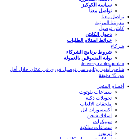
سياسة الكوكيز
تواصل معنا
تواصل معنا
مدونتنا المرتبة
كابتن توصيل
دخول الكابتن
خرائط استلام الطلبات
شركاء
شروط برنامج الشركاء
بوابة المسوقين بالعمولة
delivery-cables-jordan
شاحن آيفون وتايب سي توصيل فوري في عمّان خلال أقل
من 45 دقيقة
أقسام المتجر
سماعات بلوتوث
تحويلات ذكية
ملحقات الالعاب
أكسسورات ابل
اسلاك شحن
سبيكرات
سماعات سلكية
ايربودز