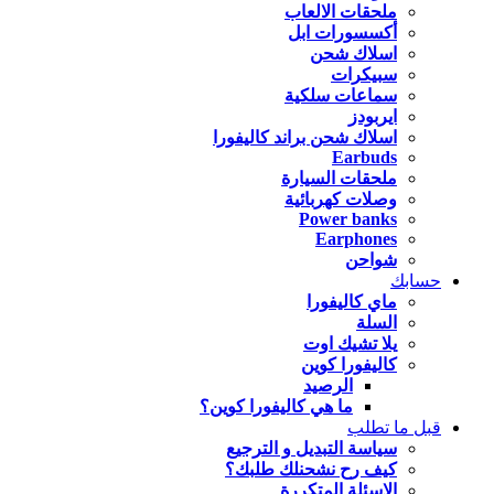
ملحقات الالعاب
أكسسورات ابل
اسلاك شحن
سبيكرات
سماعات سلكية
ايربودز
اسلاك شحن براند كاليفورا
Earbuds
ملحقات السيارة
وصلات كهربائية
Power banks
Earphones
شواحن
حسابك
ماي كاليفورا
السلة
يلا تشيك اوت
كاليفورا كوين
الرصيد
ما هي كاليفورا كوين؟
قبل ما تطلب
سياسة التبديل و الترجيع
كيف رح نشحنلك طلبك؟
الاسئلة المتكررة