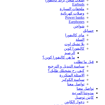
اسلاك شحن براند كاليفورا
Earbuds
ملحقات السيارة
وصلات كهربائية
Power banks
Earphones
شواحن
حسابك
ماي كاليفورا
السلة
يلا تشيك اوت
كاليفورا كوين
الرصيد
ما هي كاليفورا كوين؟
قبل ما تطلب
سياسة التبديل و الترجيع
كيف رح نشحنلك طلبك؟
الاسئلة المتكررة
سياسة الكوكيز
تواصل معنا
تواصل معنا
مدونتنا المرتبة
كابتن توصيل
دخول الكابتن