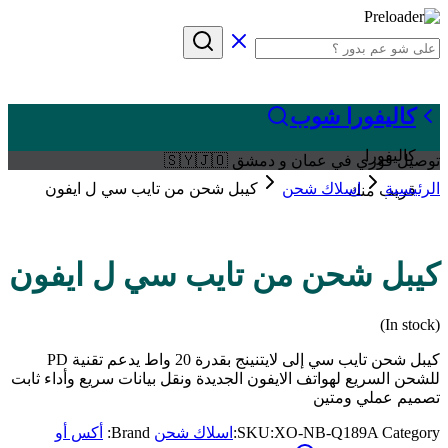
كاليفورا شوب
كاليفورا
توصيل فوري في عمان و دمشق 🇸🇾🇯🇴
الرئيسية
اسلاك شحن
كيبل شحن من تايب سي ل ايفون
قريب منك
كيبل شحن من تايب سي ل ايفون
(In stock)
كيبل شحن تايب سي إلى لايتنينج بقدرة 20 واط يدعم تقنية PD
للشحن السريع لهواتف الايفون الجديدة ونقل بيانات سريع وأداء ثابت
تصميم عملي ومتين
Category:
XO-NB-Q189A
SKU:
اسلاك شحن
Brand:
أكس أو