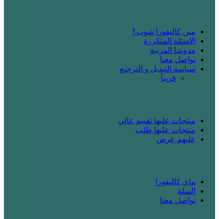
! جديد على كاليفورا شوب
مين كاليفورا شوب؟
الاسئلة المتكررة
مدونتنا المرتبة
تواصل معنا
سياسة التبديل و الترجيع
قريباََ
! بدك تتسوق
منتجات عليها تقييم عالي
منتجات عليها طلب
عليهم عرض
! انت زبونا
ماي كاليفورا
السلة
تواصل معنا