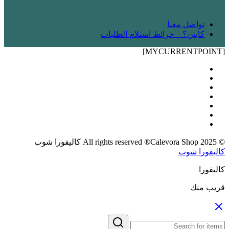
! شريك
تواصل معنا
كابتن؟ – خرائط استلام الطلبات
[MYCURRENTPOINT]
© 2025 All rights reserved ®Calevora Shop كاليفورا شوب
كاليفورا شوب
كاليفورا
قريب منك