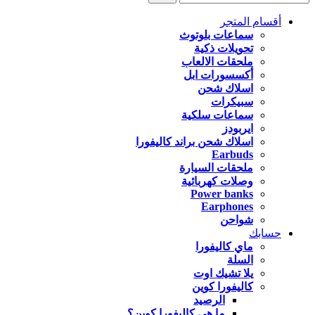
أقسام المتجر
سماعات بلوتوث
تحويلات ذكية
ملحقات الالعاب
أكسسورات ابل
اسلاك شحن
سبيكرات
سماعات سلكية
ايربودز
اسلاك شحن براند كاليفورا
Earbuds
ملحقات السيارة
وصلات كهربائية
Power banks
Earphones
شواحن
حسابك
ماي كاليفورا
السلة
يلا تشيك اوت
كاليفورا كوين
الرصيد
ما هي كاليفورا كوين؟