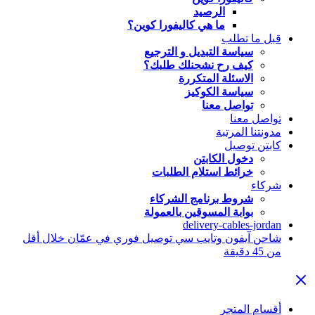
الرصيد
ما هي كاليفورا كوين؟
قبل ما تطلب
سياسة التبديل و الترجيع
كيف رح نشحنلك طلبك؟
الاسئلة المتكررة
سياسة الكوكيز
تواصل معنا
تواصل معنا
مدونتنا المرتبة
كابتن توصيل
دخول الكابتن
خرائط استلام الطلبات
شركاء
شروط برنامج الشركاء
بوابة المسوقين بالعمولة
delivery-cables-jordan
شاحن آيفون وتايب سي توصيل فوري في عمّان خلال أقل
من 45 دقيقة
أقسام المتجر