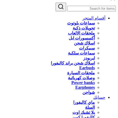
أقسام المتجر
سماعات بلوتوث
تحويلات ذكية
ملحقات الالعاب
أكسسورات ابل
اسلاك شحن
سبيكرات
سماعات سلكية
ايربودز
اسلاك شحن براند كاليفورا
Earbuds
ملحقات السيارة
وصلات كهربائية
Power banks
Earphones
شواحن
حسابك
ماي كاليفورا
السلة
يلا تشيك اوت
كاليفورا كوين