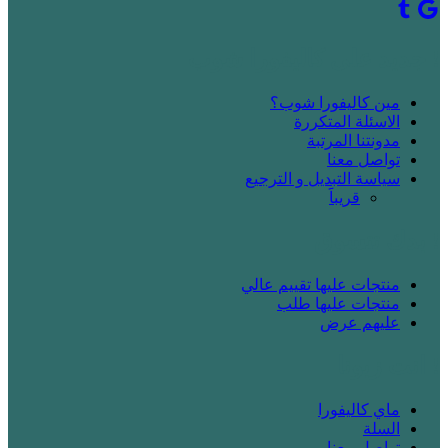
! جديد على كاليفورا شوب
مين كاليفورا شوب؟
الاسئلة المتكررة
مدونتنا المرتبة
تواصل معنا
سياسة التبديل و الترجيع
قريباََ
! بدك تتسوق
منتجات عليها تقييم عالي
منتجات عليها طلب
عليهم عرض
! انت زبونا
ماي كاليفورا
السلة
تواصل معنا