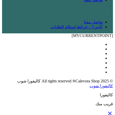
! شريك
تواصل معنا
كابتن؟ – خرائط استلام الطلبات
[MYCURRENTPOINT]
© 2025 All rights reserved ®Calevora Shop كاليفورا شوب
كاليفورا شوب
كاليفورا
قريب منك