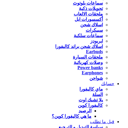
سماعات بلوتوث
تحويلات ذكية
ملحقات الالعاب
أكسسورات ابل
اسلاك شحن
سبيكرات
سماعات سلكية
ايربودز
اسلاك شحن براند كاليفورا
Earbuds
ملحقات السيارة
وصلات كهربائية
Power banks
Earphones
شواحن
حسابك
ماي كاليفورا
السلة
يلا تشيك اوت
كاليفورا كوين
الرصيد
ما هي كاليفورا كوين؟
قبل ما تطلب
سياسة التبديل و الترجيع