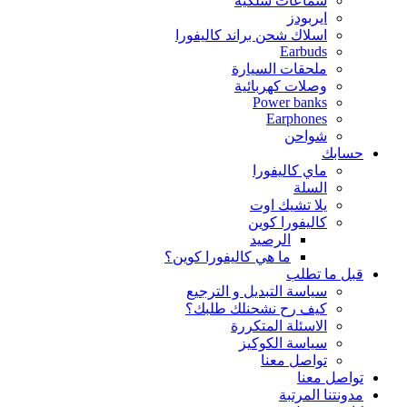
سماعات سلكية
ايربودز
اسلاك شحن براند كاليفورا
Earbuds
ملحقات السيارة
وصلات كهربائية
Power banks
Earphones
شواحن
حسابك
ماي كاليفورا
السلة
يلا تشيك اوت
كاليفورا كوين
الرصيد
ما هي كاليفورا كوين؟
قبل ما تطلب
سياسة التبديل و الترجيع
كيف رح نشحنلك طلبك؟
الاسئلة المتكررة
سياسة الكوكيز
تواصل معنا
تواصل معنا
مدونتنا المرتبة