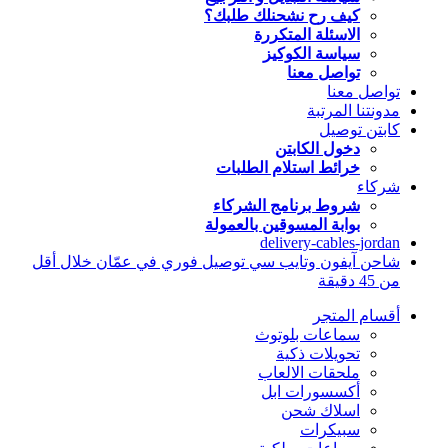
كيف رح نشحنلك طلبك؟
الاسئلة المتكررة
سياسة الكوكيز
تواصل معنا
تواصل معنا
مدونتنا المرتبة
كابتن توصيل
دخول الكابتن
خرائط استلام الطلبات
شركاء
شروط برنامج الشركاء
بوابة المسوقين بالعمولة
delivery-cables-jordan
شاحن آيفون وتايب سي توصيل فوري في عمّان خلال أقل
من 45 دقيقة
أقسام المتجر
سماعات بلوتوث
تحويلات ذكية
ملحقات الالعاب
أكسسورات ابل
اسلاك شحن
سبيكرات