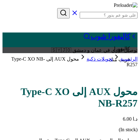
كاليفورا شوب
كاليفورا
توصيل فوري في عمان و دمشق 🇸🇾🇯🇴
الرئيسية
تحويلات ذكية
محول AUX إلى Type-C XO NB-
قريب منك
R257
محول AUX إلى Type-C XO
NB-R257
د.ا
6.00
(In stock)