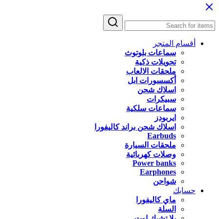
أقسام المتجر
سماعات بلوتوث
تحويلات ذكية
ملحقات الالعاب
أكسسورات ابل
اسلاك شحن
سبيكرات
سماعات سلكية
ايربودز
اسلاك شحن براند كاليفورا
Earbuds
ملحقات السيارة
وصلات كهربائية
Power banks
Earphones
شواحن
حسابك
ماي كاليفورا
السلة
يلا تشيك اوت