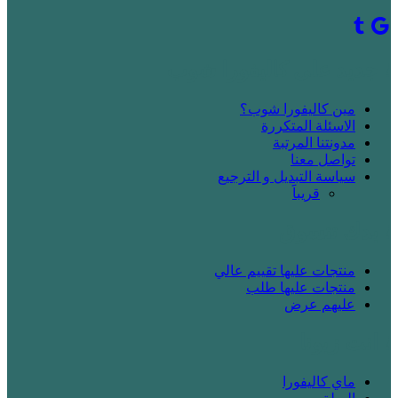
! جديد على كاليفورا شوب
مين كاليفورا شوب؟
الاسئلة المتكررة
مدونتنا المرتبة
تواصل معنا
سياسة التبديل و الترجيع
قريباََ
! بدك تتسوق
منتجات عليها تقييم عالي
منتجات عليها طلب
عليهم عرض
! انت زبونا
ماي كاليفورا