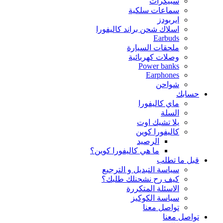
سبيكرات
سماعات سلكية
ايربودز
اسلاك شحن براند كاليفورا
Earbuds
ملحقات السيارة
وصلات كهربائية
Power banks
Earphones
شواحن
حسابك
ماي كاليفورا
السلة
يلا تشيك اوت
كاليفورا كوين
الرصيد
ما هي كاليفورا كوين؟
قبل ما تطلب
سياسة التبديل و الترجيع
كيف رح نشحنلك طلبك؟
الاسئلة المتكررة
سياسة الكوكيز
تواصل معنا
تواصل معنا