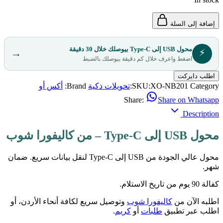
إضافة إلى السلة
محول USB إلى Type-C بيوصلك خلال 30 دقيقة
⚡
→
اضغط واعرف خلال كم دقيقة بيوصلك بالضبط
اطلب دايركت
Category:
XO-NB201
SKU:
تحويلات ذكية
Brand:
أكس أو
Share:
Share on Whatsapp
Description
محول USB إلى Type-C – من كاليفورا شوب
محول عالي الجودة من USB إلى Type-C لنقل بيانات سريع. ضمان
شهر.
كفالة 90 يوم من تاريخ الاستلام.
اطلبه الآن من
كاليفورا شوب
وتوصيل سريع لكافة أنحاء الأردن، أو
اطلب عبر تطبيق
طلبات
أو
كريم
.