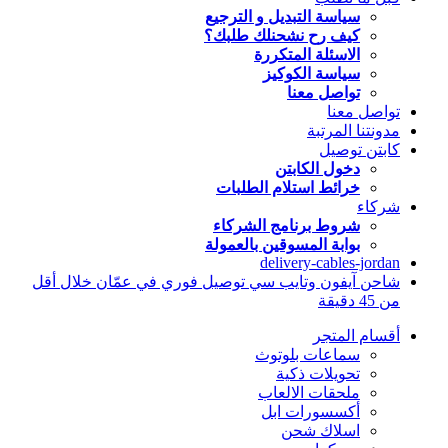
سياسة التبديل و الترجيع
كيف رح نشحنلك طلبك؟
الاسئلة المتكررة
سياسة الكوكيز
تواصل معنا
تواصل معنا
مدونتنا المرتبة
كابتن توصيل
دخول الكابتن
خرائط استلام الطلبات
شركاء
شروط برنامج الشركاء
بوابة المسوقين بالعمولة
delivery-cables-jordan
شاحن آيفون وتايب سي توصيل فوري في عمّان خلال أقل
من 45 دقيقة
أقسام المتجر
سماعات بلوتوث
تحويلات ذكية
ملحقات الالعاب
أكسسورات ابل
اسلاك شحن