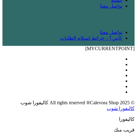
السلة
تواصل معنا
! شريك
تواصل معنا
كابتن؟ – خرائط استلام الطلبات
[MYCURRENTPOINT]
© 2025 All rights reserved ®Calevora Shop كاليفورا شوب
كاليفورا شوب
كاليفورا
قريب منك