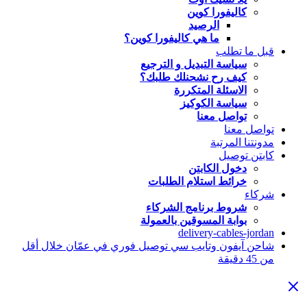
كاليفورا كوين
الرصيد
ما هي كاليفورا كوين؟
قبل ما تطلب
سياسة التبديل و الترجيع
كيف رح نشحنلك طلبك؟
الاسئلة المتكررة
سياسة الكوكيز
تواصل معنا
تواصل معنا
مدونتنا المرتبة
كابتن توصيل
دخول الكابتن
خرائط استلام الطلبات
شركاء
شروط برنامج الشركاء
بوابة المسوقين بالعمولة
delivery-cables-jordan
شاحن آيفون وتايب سي توصيل فوري في عمّان خلال أقل
من 45 دقيقة