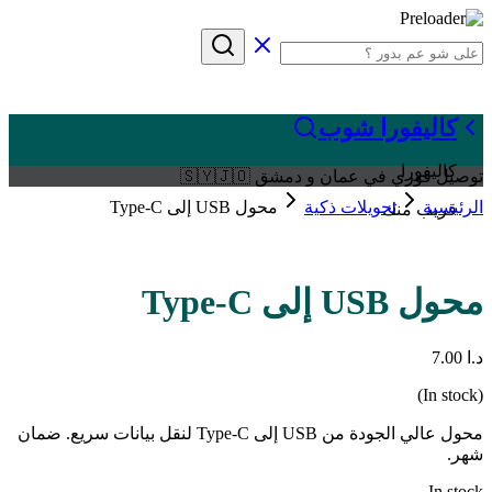
كاليفورا شوب
كاليفورا
توصيل فوري في عمان و دمشق 🇸🇾🇯🇴
الرئيسية
تحويلات ذكية
محول USB إلى Type-C
قريب منك
محول USB إلى Type-C
د.ا
7.00
(In stock)
محول عالي الجودة من USB إلى Type-C لنقل بيانات سريع. ضمان
شهر.
In stock