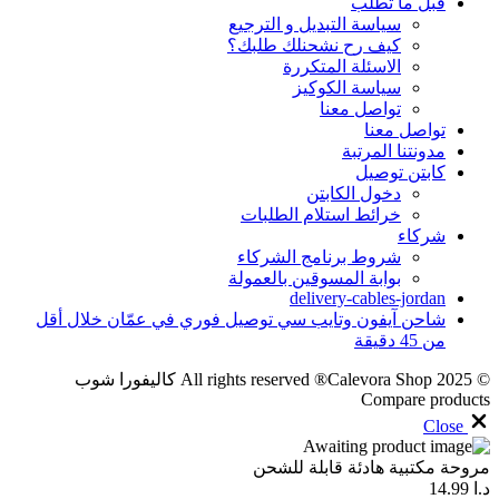
قبل ما تطلب
سياسة التبديل و الترجيع
كيف رح نشحنلك طلبك؟
الاسئلة المتكررة
سياسة الكوكيز
تواصل معنا
تواصل معنا
مدونتنا المرتبة
كابتن توصيل
دخول الكابتن
خرائط استلام الطلبات
شركاء
شروط برنامج الشركاء
بوابة المسوقين بالعمولة
delivery-cables-jordan
شاحن آيفون وتايب سي توصيل فوري في عمّان خلال أقل
من 45 دقيقة
© 2025 All rights reserved ®Calevora Shop كاليفورا شوب
Compare products
Close
مروحة مكتبية هادئة قابلة للشحن
د.ا
14.99