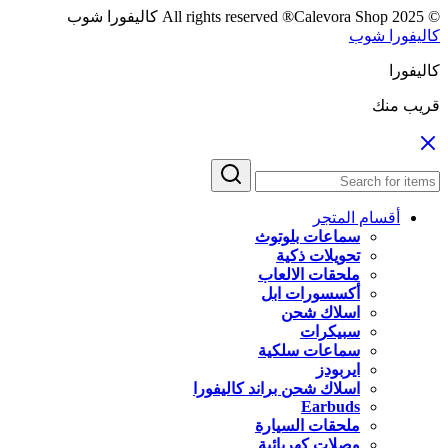
© 2025 All rights reserved ®Calevora Shop كاليفورا شوب
كاليفورا شوب
كاليفورا
قريب منك
أقسام المتجر
سماعات بلوتوث
تحويلات ذكية
ملحقات الالعاب
أكسسورات ابل
اسلاك شحن
سبيكرات
سماعات سلكية
ايربودز
اسلاك شحن براند كاليفورا
Earbuds
ملحقات السيارة
وصلات كهربائية