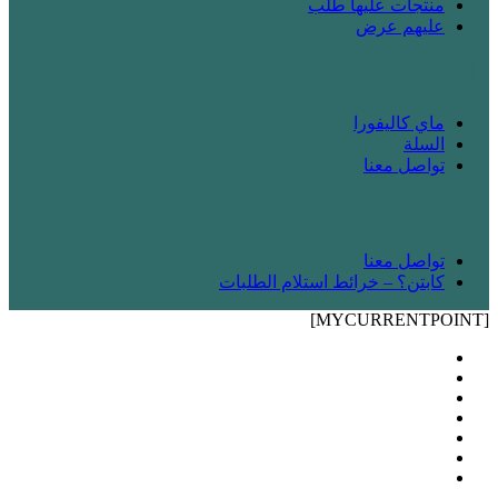
منتجات عليها طلب
عليهم عرض
! انت زبونا
ماي كاليفورا
السلة
تواصل معنا
! شريك
تواصل معنا
كابتن؟ – خرائط استلام الطلبات
[MYCURRENTPOINT]