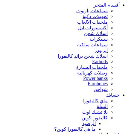
أقسام المتجر
سماعات بلوتوث
تحويلات ذكية
ملحقات الالعاب
أكسسورات ابل
اسلاك شحن
سبيكرات
سماعات سلكية
ايربودز
اسلاك شحن براند كاليفورا
Earbuds
ملحقات السيارة
وصلات كهربائية
Power banks
Earphones
شواحن
حسابك
ماي كاليفورا
السلة
يلا تشيك اوت
كاليفورا كوين
الرصيد
ما هي كاليفورا كوين؟