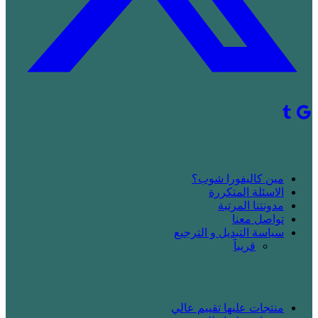
! جديد على كاليفورا شوب
مين كاليفورا شوب؟
الاسئلة المتكررة
مدونتنا المرتبة
تواصل معنا
سياسة التبديل و الترجيع
قريباََ
! بدك تتسوق
منتجات عليها تقييم عالي