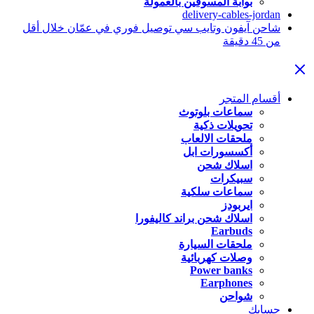
بوابة المسوقين بالعمولة
delivery-cables-jordan
شاحن آيفون وتايب سي توصيل فوري في عمّان خلال أقل
من 45 دقيقة
أقسام المتجر
سماعات بلوتوث
تحويلات ذكية
ملحقات الالعاب
أكسسورات ابل
اسلاك شحن
سبيكرات
سماعات سلكية
ايربودز
اسلاك شحن براند كاليفورا
Earbuds
ملحقات السيارة
وصلات كهربائية
Power banks
Earphones
شواحن
حسابك