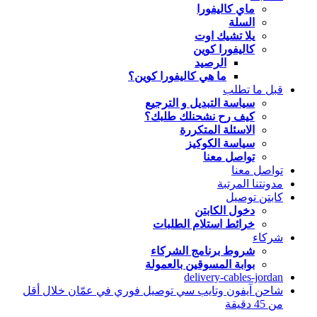
ماي كاليفورا
السلة
يلا تشيك اوت
كاليفورا كوين
الرصيد
ما هي كاليفورا كوين؟
قبل ما تطلب
سياسة التبديل و الترجيع
كيف رح نشحنلك طلبك؟
الاسئلة المتكررة
سياسة الكوكيز
تواصل معنا
تواصل معنا
مدونتنا المرتبة
كابتن توصيل
دخول الكابتن
خرائط استلام الطلبات
شركاء
شروط برنامج الشركاء
بوابة المسوقين بالعمولة
delivery-cables-jordan
شاحن آيفون وتايب سي توصيل فوري في عمّان خلال أقل
من 45 دقيقة