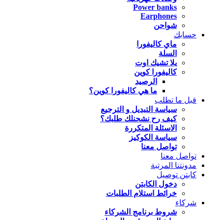
Power banks
Earphones
شواحن
حسابك
ماي كاليفورا
السلة
يلا تشيك اوت
كاليفورا كوين
الرصيد
ما هي كاليفورا كوين؟
قبل ما تطلب
سياسة التبديل و الترجيع
كيف رح نشحنلك طلبك؟
الاسئلة المتكررة
سياسة الكوكيز
تواصل معنا
تواصل معنا
مدونتنا المرتبة
كابتن توصيل
دخول الكابتن
خرائط استلام الطلبات
شركاء
شروط برنامج الشركاء