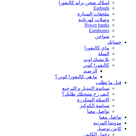
اسلاك شحن براند كاليفورا
Earbuds
ملحقات السيارة
وصلات كهربائية
Power banks
Earphones
شواحن
حسابك
ماي كاليفورا
السلة
يلا تشيك اوت
كاليفورا كوين
الرصيد
ما هي كاليفورا كوين؟
قبل ما تطلب
سياسة التبديل و الترجيع
كيف رح نشحنلك طلبك؟
الاسئلة المتكررة
سياسة الكوكيز
تواصل معنا
تواصل معنا
مدونتنا المرتبة
كابتن توصيل
دخول الكابتن