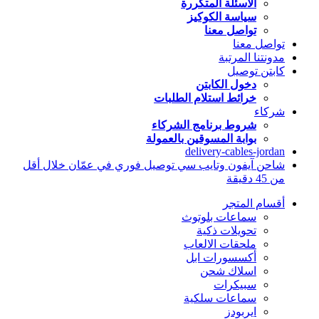
الاسئلة المتكررة
سياسة الكوكيز
تواصل معنا
تواصل معنا
مدونتنا المرتبة
كابتن توصيل
دخول الكابتن
خرائط استلام الطلبات
شركاء
شروط برنامج الشركاء
بوابة المسوقين بالعمولة
delivery-cables-jordan
شاحن آيفون وتايب سي توصيل فوري في عمّان خلال أقل
من 45 دقيقة
أقسام المتجر
سماعات بلوتوث
تحويلات ذكية
ملحقات الالعاب
أكسسورات ابل
اسلاك شحن
سبيكرات
سماعات سلكية
ايربودز