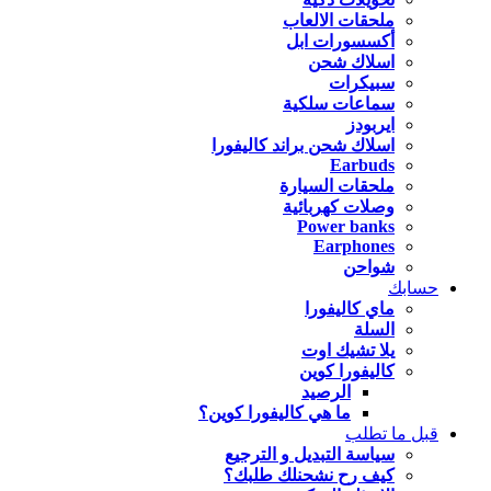
ملحقات الالعاب
أكسسورات ابل
اسلاك شحن
سبيكرات
سماعات سلكية
ايربودز
اسلاك شحن براند كاليفورا
Earbuds
ملحقات السيارة
وصلات كهربائية
Power banks
Earphones
شواحن
حسابك
ماي كاليفورا
السلة
يلا تشيك اوت
كاليفورا كوين
الرصيد
ما هي كاليفورا كوين؟
قبل ما تطلب
سياسة التبديل و الترجيع
كيف رح نشحنلك طلبك؟