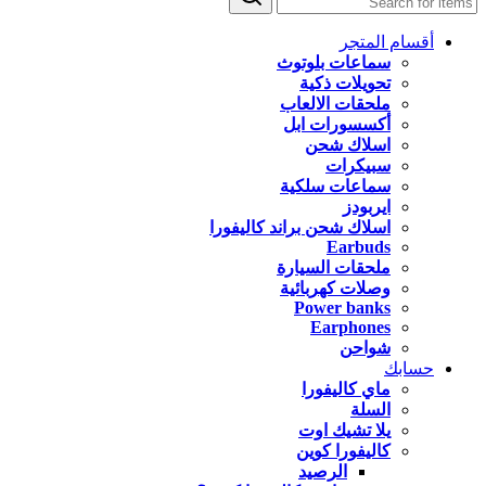
أقسام المتجر
سماعات بلوتوث
تحويلات ذكية
ملحقات الالعاب
أكسسورات ابل
اسلاك شحن
سبيكرات
سماعات سلكية
ايربودز
اسلاك شحن براند كاليفورا
Earbuds
ملحقات السيارة
وصلات كهربائية
Power banks
Earphones
شواحن
حسابك
ماي كاليفورا
السلة
يلا تشيك اوت
كاليفورا كوين
الرصيد