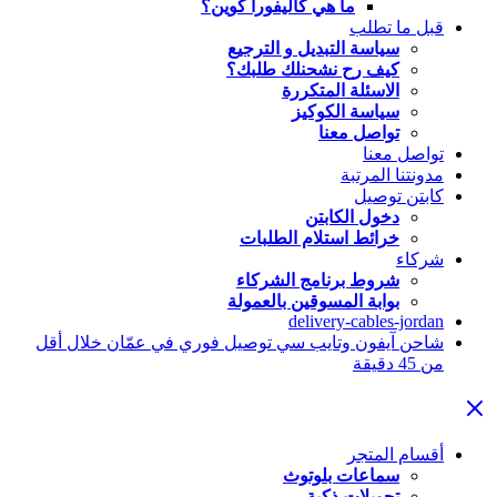
ما هي كاليفورا كوين؟
قبل ما تطلب
سياسة التبديل و الترجيع
كيف رح نشحنلك طلبك؟
الاسئلة المتكررة
سياسة الكوكيز
تواصل معنا
تواصل معنا
مدونتنا المرتبة
كابتن توصيل
دخول الكابتن
خرائط استلام الطلبات
شركاء
شروط برنامج الشركاء
بوابة المسوقين بالعمولة
delivery-cables-jordan
شاحن آيفون وتايب سي توصيل فوري في عمّان خلال أقل
من 45 دقيقة
أقسام المتجر
سماعات بلوتوث
تحويلات ذكية