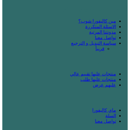
! جديد على كاليفورا شوب
مين كاليفورا شوب؟
الاسئلة المتكررة
مدونتنا المرتبة
تواصل معنا
سياسة التبديل و الترجيع
قريباََ
! بدك تتسوق
منتجات عليها تقييم عالي
منتجات عليها طلب
عليهم عرض
! انت زبونا
ماي كاليفورا
السلة
تواصل معنا