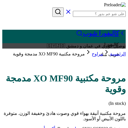
كاليفورا شوب
كاليفورا
توصيل فوري في عمان و دمشق 🇸🇾🇯🇴
الرئيسية
مراوح
مروحة مكتبية XO MF90 مدمجة وقوية
قريب منك
مروحة مكتبية XO MF90 مدمجة
وقوية
(In stock)
مروحة مكتبية أنيقة بهواء قوي وصوت هادئ وخفيفة الوزن. متوفرة
باللون الأبيض أو الأسود.