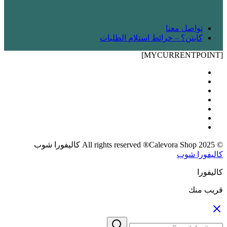
! شريك
تواصل معنا
كابتن؟ – خرائط استلام الطلبات
[MYCURRENTPOINT]
© 2025 All rights reserved ®Calevora Shop كاليفورا شوب
كاليفورا شوب
كاليفورا
قريب منك