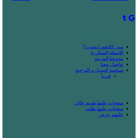
! جديد على كاليفورا شوب
مين كاليفورا شوب؟
الاسئلة المتكررة
مدونتنا المرتبة
تواصل معنا
سياسة التبديل و الترجيع
قريباََ
! بدك تتسوق
منتجات عليها تقييم عالي
منتجات عليها طلب
عليهم عرض
! انت زبونا