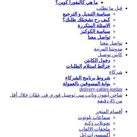
ما هي كاليفورا كوين؟
قبل ما تطلب
سياسة التبديل و الترجيع
كيف رح نشحنلك طلبك؟
الاسئلة المتكررة
سياسة الكوكيز
تواصل معنا
تواصل معنا
مدونتنا المرتبة
كابتن توصيل
دخول الكابتن
خرائط استلام الطلبات
شركاء
شروط برنامج الشركاء
بوابة المسوقين بالعمولة
delivery-cables-jordan
شاحن آيفون وتايب سي توصيل فوري في عمّان خلال أقل
من 45 دقيقة
أقسام المتجر
سماعات بلوتوث
تحويلات ذكية
ملحقات الالعاب
أكسسورات ابل