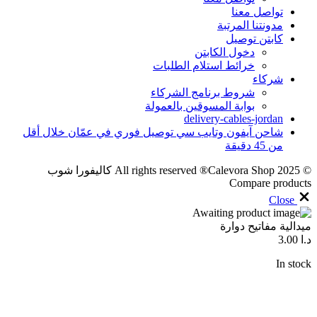
تواصل معنا
مدونتنا المرتبة
كابتن توصيل
دخول الكابتن
خرائط استلام الطلبات
شركاء
شروط برنامج الشركاء
بوابة المسوقين بالعمولة
delivery-cables-jordan
شاحن آيفون وتايب سي توصيل فوري في عمّان خلال أقل
من 45 دقيقة
© 2025 All rights reserved ®Calevora Shop كاليفورا شوب
Compare products
Close
ميدالية مفاتيح دوارة
د.ا
3.00
In stock