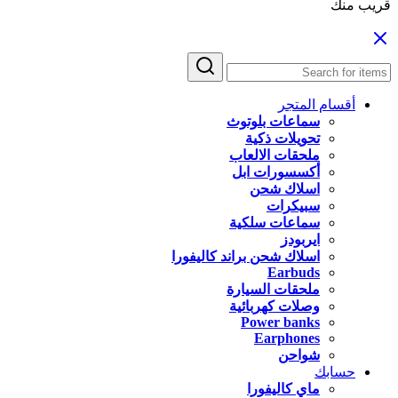
قريب منك
أقسام المتجر
سماعات بلوتوث
تحويلات ذكية
ملحقات الالعاب
أكسسورات ابل
اسلاك شحن
سبيكرات
سماعات سلكية
ايربودز
اسلاك شحن براند كاليفورا
Earbuds
ملحقات السيارة
وصلات كهربائية
Power banks
Earphones
شواحن
حسابك
ماي كاليفورا