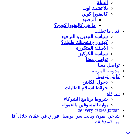
السلة
يلا تشيك اوت
كاليفورا كوين
الرصيد
ما هي كاليفورا كوين؟
قبل ما تطلب
سياسة التبديل و الترجيع
كيف رح نشحنلك طلبك؟
الاسئلة المتكررة
سياسة الكوكيز
تواصل معنا
تواصل معنا
مدونتنا المرتبة
كابتن توصيل
دخول الكابتن
خرائط استلام الطلبات
شركاء
شروط برنامج الشركاء
بوابة المسوقين بالعمولة
delivery-cables-jordan
شاحن آيفون وتايب سي توصيل فوري في عمّان خلال أقل
من 45 دقيقة