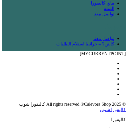
ماي كاليفورا
السلة
تواصل معنا
! شريك
تواصل معنا
كابتن؟ – خرائط استلام الطلبات
[MYCURRENTPOINT]
© 2025 All rights reserved ®Calevora Shop كاليفورا شوب
كاليفورا شوب
كاليفورا