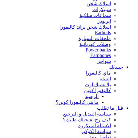
اسلاك شحن
سبيكرات
سماعات سلكية
ايربودز
اسلاك شحن براند كاليفورا
Earbuds
ملحقات السيارة
وصلات كهربائية
Power banks
Earphones
شواحن
حسابك
ماي كاليفورا
السلة
يلا تشيك اوت
كاليفورا كوين
الرصيد
ما هي كاليفورا كوين؟
قبل ما تطلب
سياسة التبديل و الترجيع
كيف رح نشحنلك طلبك؟
الاسئلة المتكررة
سياسة الكوكيز
تواصل معنا