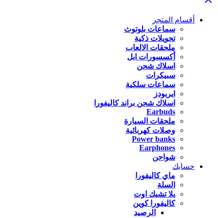
أقسام المتجر
سماعات بلوتوث
تحويلات ذكية
ملحقات الالعاب
أكسسورات ابل
اسلاك شحن
سبيكرات
سماعات سلكية
ايربودز
اسلاك شحن براند كاليفورا
Earbuds
ملحقات السيارة
وصلات كهربائية
Power banks
Earphones
شواحن
حسابك
ماي كاليفورا
السلة
يلا تشيك اوت
كاليفورا كوين
الرصيد