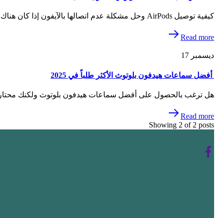
كيفية توصيل AirPods وحل مشكلة عدم اتصالها بالآيفون إذا كان هناك مشكلة في توصيل سماعات ايربودز بالآيفون، فلا تقلق—غالبًا…
Read more
ديسمبر
17
أفضل سماعات هيدفون بلوتوث الأكثر طلباً في 2025
هل ترغب بالحصول على أفضل سماعات هيدفون بلوتوث ولكنك محتار في
Read more
Showing
2
of
2
posts