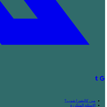
! جديد على كاليفورا شوب
مين كاليفورا شوب؟
الاسئلة المتكررة