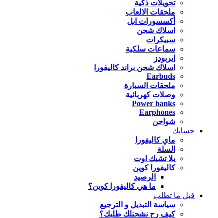
تحويلات ذكية
ملحقات الالعاب
أكسسورات ابل
اسلاك شحن
سبيكرات
سماعات سلكية
ايربودز
اسلاك شحن براند كاليفورا
Earbuds
ملحقات السيارة
وصلات كهربائية
Power banks
Earphones
شواحن
حسابك
ماي كاليفورا
السلة
يلا تشيك اوت
كاليفورا كوين
الرصيد
ما هي كاليفورا كوين؟
قبل ما تطلب
سياسة التبديل و الترجيع
كيف رح نشحنلك طلبك؟