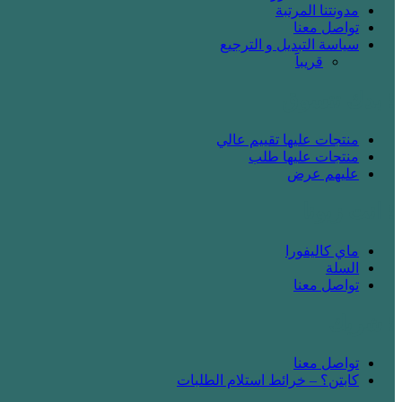
مدونتنا المرتبة
تواصل معنا
سياسة التبديل و الترجيع
قريباََ
! بدك تتسوق
منتجات عليها تقييم عالي
منتجات عليها طلب
عليهم عرض
! انت زبونا
ماي كاليفورا
السلة
تواصل معنا
! شريك
تواصل معنا
كابتن؟ – خرائط استلام الطلبات