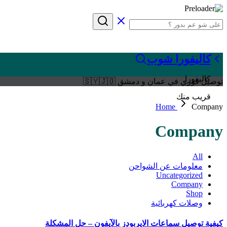
كاليفورا شوب
كاليفورا
توصيل فوري في عمان و دمشق 🇸🇾🇯🇴
قريب منك
Home
Company
Company
All
معلومات عن الشواحن
Uncategorized
Company
Shop
وصلات كهربائية
كيفية توصيل سماعات الايربودز بالآيفون – حل المشكلة