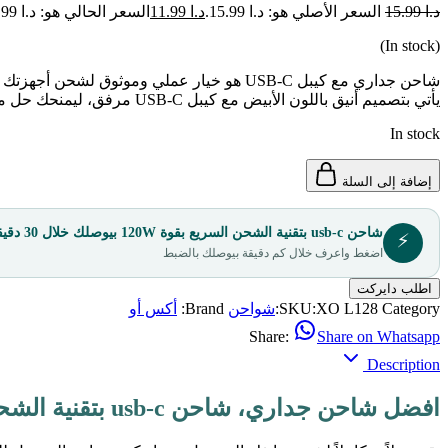
د.ا
15.99
السعر الأصلي هو: د.ا 15.99.
د.ا
11.99
السعر الحالي هو: د.ا 11.99.
(In stock)
شاحن جداري مع كيبل USB-C هو خيار عملي وموثوق لشحن أجهزتك بكفاءة عالية. يدعم الشاحن 120 واط عبر منفذ USB-A، ما يضمن توصيل طاقة مستقرة وسريعة للأجهزة المتوافقة.
يأتي بتصميم أنيق باللون الأبيض مع كيبل USB-C مرفق، ليمنحك حل متكامل للشحن اليومي في المنزل أو المكتبز
In stock
إضافة إلى السلة
شاحن usb-c بتقنية الشحن السريع بقوة 120W بيوصلك خلال 30 دقيقة
⚡
اضغط واعرف خلال كم دقيقة بيوصلك بالضبط
اطلب دايركت
Category:
XO L128
SKU:
شواحن
Brand:
أكس أو
Share:
Share on Whatsapp
Description
افضل شاحن جداري، شاحن usb-c بتقنية الشحن السريع وقوة 120W