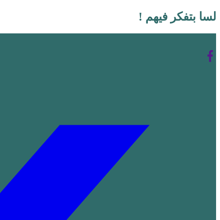
لسا بتفكر فيهم !