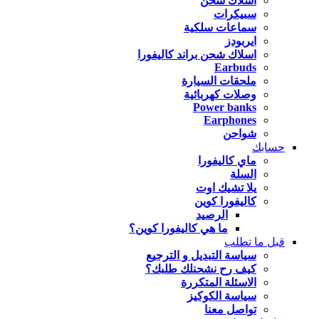
اسلاك شحن
سبيكرات
سماعات سلكية
ايربودز
اسلاك شحن براند كاليفورا
Earbuds
ملحقات السيارة
وصلات كهربائية
Power banks
Earphones
شواحن
حسابك
ماي كاليفورا
السلة
يلا تشيك اوت
كاليفورا كوين
الرصيد
ما هي كاليفورا كوين؟
قبل ما تطلب
سياسة التبديل و الترجيع
كيف رح نشحنلك طلبك؟
الاسئلة المتكررة
سياسة الكوكيز
تواصل معنا