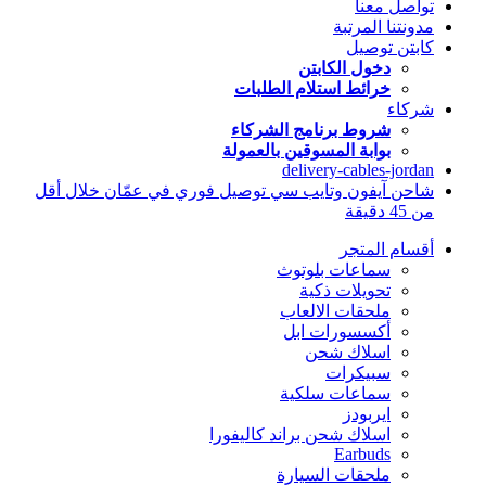
تواصل معنا
مدونتنا المرتبة
كابتن توصيل
دخول الكابتن
خرائط استلام الطلبات
شركاء
شروط برنامج الشركاء
بوابة المسوقين بالعمولة
delivery-cables-jordan
شاحن آيفون وتايب سي توصيل فوري في عمّان خلال أقل
من 45 دقيقة
أقسام المتجر
سماعات بلوتوث
تحويلات ذكية
ملحقات الالعاب
أكسسورات ابل
اسلاك شحن
سبيكرات
سماعات سلكية
ايربودز
اسلاك شحن براند كاليفورا
Earbuds
ملحقات السيارة