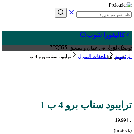
كاليفورا شوب
كاليفورا
توصيل فوري في عمان و دمشق 🇸🇾🇯🇴
الرئيسية
ملحقات المنزل
ترايبود سناب برو 4 ب 1
قريب منك
ترايبود سناب برو 4 ب 1
د.ا
19.99
(In stock)