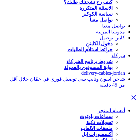
كيف رح نشحنلك طلبك؟
الاسئلة المتكررة
سياسة الكوكيز
تواصل معنا
تواصل معنا
مدونتنا المرتبة
كابتن توصيل
دخول الكابتن
خرائط استلام الطلبات
شركاء
شروط برنامج الشركاء
بوابة المسوقين بالعمولة
delivery-cables-jordan
شاحن آيفون وتايب سي توصيل فوري في عمّان خلال أقل
من 45 دقيقة
أقسام المتجر
سماعات بلوتوث
تحويلات ذكية
ملحقات الالعاب
أكسسورات ابل