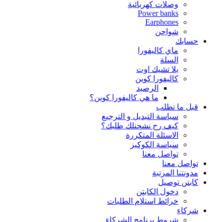
وصلات كهربائية
Power banks
Earphones
شواحن
حسابك
ماي كاليفورا
السلة
يلا تشيك اوت
كاليفورا كوين
الرصيد
ما هي كاليفورا كوين؟
قبل ما تطلب
سياسة التبديل و الترجيع
كيف رح نشحنلك طلبك؟
الاسئلة المتكررة
سياسة الكوكيز
تواصل معنا
تواصل معنا
مدونتنا المرتبة
كابتن توصيل
دخول الكابتن
خرائط استلام الطلبات
شركاء
شروط برنامج الشركاء