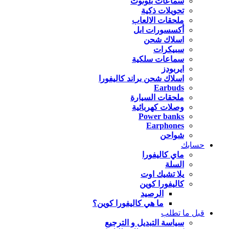
سماعات بلوتوث
تحويلات ذكية
ملحقات الالعاب
أكسسورات ابل
اسلاك شحن
سبيكرات
سماعات سلكية
ايربودز
اسلاك شحن براند كاليفورا
Earbuds
ملحقات السيارة
وصلات كهربائية
Power banks
Earphones
شواحن
حسابك
ماي كاليفورا
السلة
يلا تشيك اوت
كاليفورا كوين
الرصيد
ما هي كاليفورا كوين؟
قبل ما تطلب
سياسة التبديل و الترجيع