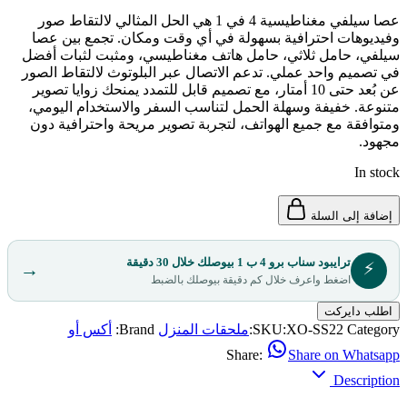
عصا سيلفي مغناطيسية 4 في 1 هي الحل المثالي لالتقاط صور
وفيديوهات احترافية بسهولة في أي وقت ومكان. تجمع بين عصا
سيلفي، حامل ثلاثي، حامل هاتف مغناطيسي، ومثبت لثبات أفضل
في تصميم واحد عملي. تدعم الاتصال عبر البلوتوث لالتقاط الصور
عن بُعد حتى 10 أمتار، مع تصميم قابل للتمدد يمنحك زوايا تصوير
متنوعة. خفيفة وسهلة الحمل لتناسب السفر والاستخدام اليومي،
ومتوافقة مع جميع الهواتف، لتجربة تصوير مريحة واحترافية دون
مجهود.
In stock
إضافة إلى السلة
ترايبود سناب برو 4 ب 1 بيوصلك خلال 30 دقيقة
⚡
→
اضغط واعرف خلال كم دقيقة بيوصلك بالضبط
اطلب دايركت
Category:
XO-SS22
SKU:
ملحقات المنزل
Brand:
أكس أو
Share:
Share on Whatsapp
Description