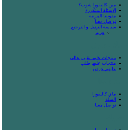
مين كاليفورا شوب؟
الاسئلة المتكررة
مدونتنا المرتبة
تواصل معنا
سياسة التبديل و الترجيع
قريباََ
! بدك تتسوق
منتجات عليها تقييم عالي
منتجات عليها طلب
عليهم عرض
! انت زبونا
ماي كاليفورا
السلة
تواصل معنا
! شريك
تواصل معنا