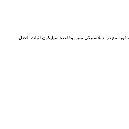
يل الزاوية بسهولة. مصنوع من قاعدة معدنية قوية مع ذراع بلاستيكي متين وقاعدة سيليكون لثبات أفضل.