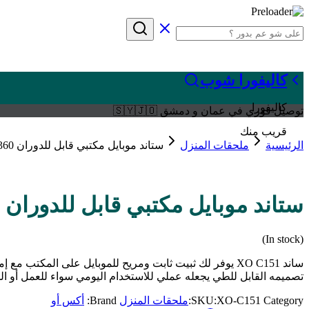
كاليفورا شوب
كاليفورا
توصيل فوري في عمان و دمشق 🇸🇾🇯🇴
قريب منك
الرئيسية
ملحقات المنزل
ستاند موبايل مكتبي قابل للدوران 360 درجة
ستاند موبايل مكتبي قابل للدوران 360 درجة
(In stock)
تصميمه القابل للطي يجعله عملي للاستخدام اليومي سواء للعمل أو ا
Category:
XO-C151
SKU:
ملحقات المنزل
Brand:
أكس أو