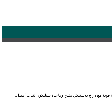
يل الزاوية بسهولة. مصنوع من قاعدة معدنية قوية مع ذراع بلاستيكي متين وقاعدة سيليكون لثبات أفضل.