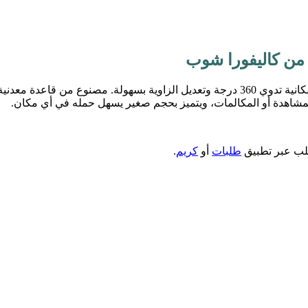
ساند XO C151 يوفر لك ثبيت ثابت ومريح للموبايل على المكتب مع إمكانية تدوي 360 درجة وتعد
لمشاهدة أو المكالمات، ويتميز بحجم صغير يسهل حمله في أي مكان.
طلب عبر تطبيق
طلبات
أو
كريم
.