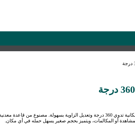
ساند XO C151 يوفر لك ثبيت ثابت ومريح للموبايل على المكتب مع إمكانية تدوي 360 درجة وتعد
لمشاهدة أو المكالمات، ويتميز بحجم صغير يسهل حمله في أي مكان.