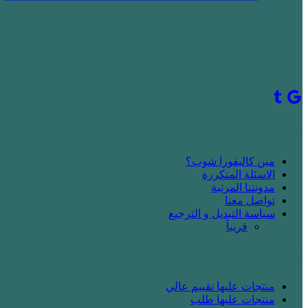
! جديد على كاليفورا شوب
مين كاليفورا شوب؟
الاسئلة المتكررة
مدونتنا المرتبة
تواصل معنا
سياسة التبديل و الترجيع
قريباََ
! بدك تتسوق
منتجات عليها تقييم عالي
منتجات عليها طلب