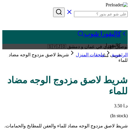
كاليفورا شوب
كاليفورا
توصيل فوري في عمان و دمشق 🇸🇾🇯🇴
الرئيسية
ملحقات المنزل
شريط لاصق مزدوج الوجه مضاد
قريب منك
للماء
شريط لاصق مزدوج الوجه مضاد
للماء
د.ا
3.50
(In stock)
شريط لاصق مزدوج الوجه مضاد للماء والعفن للمطابخ والحمامات.