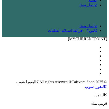
السلة
تواصل معنا
! شريك
تواصل معنا
كابتن؟ – خرائط استلام الطلبات
[MYCURRENTPOINT]
© 2025 All rights reserved ®Calevora Shop كاليفورا شوب
كاليفورا شوب
كاليفورا
قريب منك