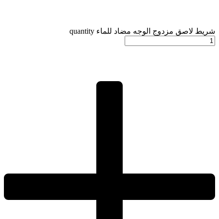
شريط لاصق مزدوج الوجه مضاد للماء quantity