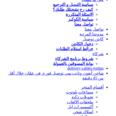
سياسة التبديل و الترجيع
كيف رح نشحنلك طلبك؟
الاسئلة المتكررة
سياسة الكوكيز
تواصل معنا
تواصل معنا
مدونتنا المرتبة
كابتن توصيل
دخول الكابتن
خرائط استلام الطلبات
شركاء
شروط برنامج الشركاء
بوابة المسوقين بالعمولة
delivery-cables-jordan
شاحن آيفون وتايب سي توصيل فوري في عمّان خلال أقل
من 45 دقيقة
أقسام المتجر
سماعات بلوتوث
تحويلات ذكية
ملحقات الالعاب
أكسسورات ابل
اسلاك شحن