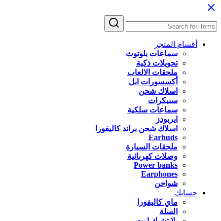
أقسام المتجر
سماعات بلوتوث
تحويلات ذكية
ملحقات الالعاب
أكسسورات ابل
اسلاك شحن
سبيكرات
سماعات سلكية
ايربودز
اسلاك شحن براند كاليفورا
Earbuds
ملحقات السيارة
وصلات كهربائية
Power banks
Earphones
شواحن
حسابك
ماي كاليفورا
السلة
يلا تشيك اوت