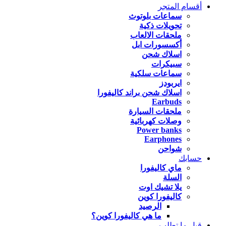
أقسام المتجر
سماعات بلوتوث
تحويلات ذكية
ملحقات الالعاب
أكسسورات ابل
اسلاك شحن
سبيكرات
سماعات سلكية
ايربودز
اسلاك شحن براند كاليفورا
Earbuds
ملحقات السيارة
وصلات كهربائية
Power banks
Earphones
شواحن
حسابك
ماي كاليفورا
السلة
يلا تشيك اوت
كاليفورا كوين
الرصيد
ما هي كاليفورا كوين؟
قبل ما تطلب