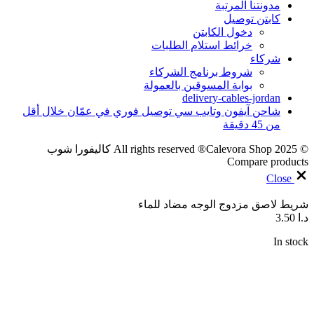
مدونتنا المرتبة
كابتن توصيل
دخول الكابتن
خرائط استلام الطلبات
شركاء
شروط برنامج الشركاء
بوابة المسوقين بالعمولة
delivery-cables-jordan
شاحن آيفون وتايب سي توصيل فوري في عمّان خلال أقل
من 45 دقيقة
© 2025 All rights reserved ®Calevora Shop كاليفورا شوب
Compare products
Close
شريط لاصق مزدوج الوجه مضاد للماء
د.ا
3.50
In stock