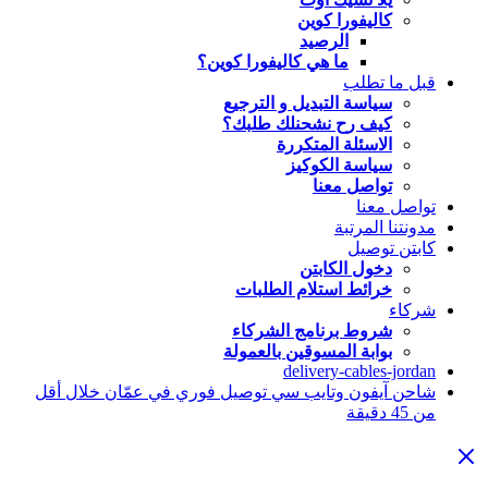
كاليفورا كوين
الرصيد
ما هي كاليفورا كوين؟
قبل ما تطلب
سياسة التبديل و الترجيع
كيف رح نشحنلك طلبك؟
الاسئلة المتكررة
سياسة الكوكيز
تواصل معنا
تواصل معنا
مدونتنا المرتبة
كابتن توصيل
دخول الكابتن
خرائط استلام الطلبات
شركاء
شروط برنامج الشركاء
بوابة المسوقين بالعمولة
delivery-cables-jordan
شاحن آيفون وتايب سي توصيل فوري في عمّان خلال أقل
من 45 دقيقة