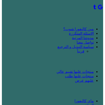
! جديد على كاليفورا شوب
مين كاليفورا شوب؟
الاسئلة المتكررة
مدونتنا المرتبة
تواصل معنا
سياسة التبديل و الترجيع
قريباََ
! بدك تتسوق
منتجات عليها تقييم عالي
منتجات عليها طلب
عليهم عرض
! انت زبونا
ماي كاليفورا