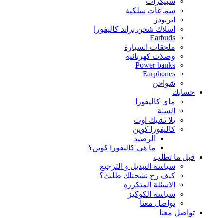
سبيكرات
سماعات سلكية
ايربودز
اسلاك شحن براند كاليفورا
Earbuds
ملحقات السيارة
وصلات كهربائية
Power banks
Earphones
شواحن
حسابك
ماي كاليفورا
السلة
يلا تشيك اوت
كاليفورا كوين
الرصيد
ما هي كاليفورا كوين؟
قبل ما تطلب
سياسة التبديل و الترجيع
كيف رح نشحنلك طلبك؟
الاسئلة المتكررة
سياسة الكوكيز
تواصل معنا
تواصل معنا