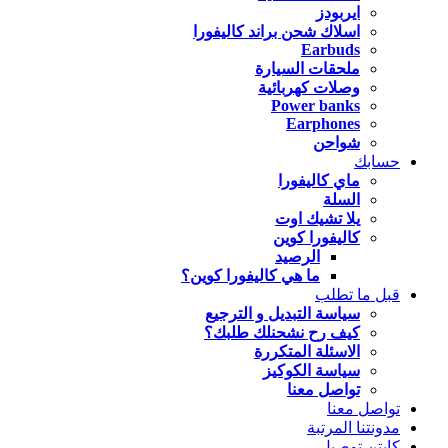
ايربودز
اسلاك شحن براند كاليفورا
Earbuds
ملحقات السيارة
وصلات كهربائية
Power banks
Earphones
شواحن
حسابك
ماي كاليفورا
السلة
يلا تشيك اوت
كاليفورا كوين
الرصيد
ما هي كاليفورا كوين؟
قبل ما تطلب
سياسة التبديل و الترجيع
كيف رح نشحنلك طلبك؟
الاسئلة المتكررة
سياسة الكوكيز
تواصل معنا
تواصل معنا
مدونتنا المرتبة
كابتن توصيل