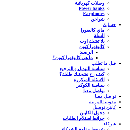
وصلات كهربائية
Power banks
Earphones
شواحن
حسابك
ماي كاليفورا
السلة
يلا تشيك اوت
كاليفورا كوين
الرصيد
ما هي كاليفورا كوين؟
قبل ما تطلب
سياسة التبديل و الترجيع
كيف رح نشحنلك طلبك؟
الاسئلة المتكررة
سياسة الكوكيز
تواصل معنا
تواصل معنا
مدونتنا المرتبة
كابتن توصيل
دخول الكابتن
خرائط استلام الطلبات
شركاء
شروط برنامج الشركاء