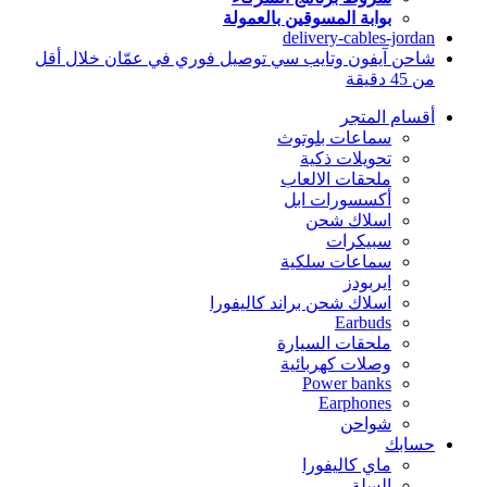
بوابة المسوقين بالعمولة
delivery-cables-jordan
شاحن آيفون وتايب سي توصيل فوري في عمّان خلال أقل
من 45 دقيقة
أقسام المتجر
سماعات بلوتوث
تحويلات ذكية
ملحقات الالعاب
أكسسورات ابل
اسلاك شحن
سبيكرات
سماعات سلكية
ايربودز
اسلاك شحن براند كاليفورا
Earbuds
ملحقات السيارة
وصلات كهربائية
Power banks
Earphones
شواحن
حسابك
ماي كاليفورا
السلة