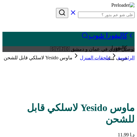
كاليفورا شوب
كاليفورا
توصيل فوري في عمان و دمشق 🇸🇾🇯🇴
الرئيسية
ملحقات المنزل
ماوس Yesido لاسلكي قابل للشحن
قريب منك
ماوس Yesido لاسلكي قابل
للشحن
د.ا
11.99