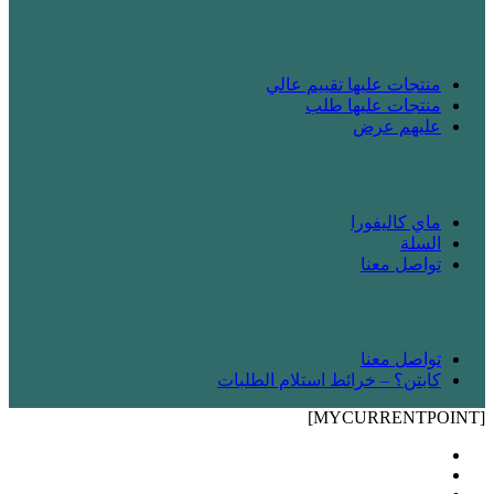
! بدك تتسوق
منتجات عليها تقييم عالي
منتجات عليها طلب
عليهم عرض
! انت زبونا
ماي كاليفورا
السلة
تواصل معنا
! شريك
تواصل معنا
كابتن؟ – خرائط استلام الطلبات
[MYCURRENTPOINT]