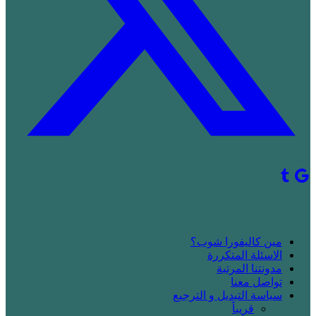
! جديد على كاليفورا شوب
مين كاليفورا شوب؟
الاسئلة المتكررة
مدونتنا المرتبة
تواصل معنا
سياسة التبديل و الترجيع
قريباََ