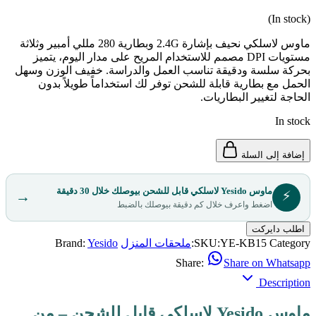
(In stock)
ماوس لاسلكي نحيف بإشارة 2.4G وبطارية 280 مللي أمبير وثلاثة
مستويات DPI مصمم للاستخدام المريح على مدار اليوم، يتميز
بحركة سلسة ودقيقة تناسب العمل والدراسة. خفيف الوزن وسهل
الحمل مع بطارية قابلة للشحن توفر لك استخداماً طويلاً بدون
الحاجة لتغيير البطاريات.
In stock
إضافة إلى السلة
ماوس Yesido لاسلكي قابل للشحن بيوصلك خلال 30 دقيقة
⚡
→
اضغط واعرف خلال كم دقيقة بيوصلك بالضبط
اطلب دايركت
Category:
YE-KB15
SKU:
ملحقات المنزل
Yesido
Brand:
Share:
Share on Whatsapp
Description
ماوس Yesido لاسلكي قابل للشحن – من