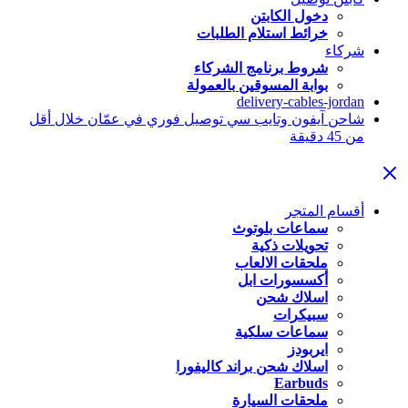
دخول الكابتن
خرائط استلام الطلبات
شركاء
شروط برنامج الشركاء
بوابة المسوقين بالعمولة
delivery-cables-jordan
شاحن آيفون وتايب سي توصيل فوري في عمّان خلال أقل
من 45 دقيقة
أقسام المتجر
سماعات بلوتوث
تحويلات ذكية
ملحقات الالعاب
أكسسورات ابل
اسلاك شحن
سبيكرات
سماعات سلكية
ايربودز
اسلاك شحن براند كاليفورا
Earbuds
ملحقات السيارة