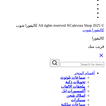
© 2025 All rights reserved ®Calevora Shop كاليفورا شوب
كاليفورا شوب
كاليفورا
قريب منك
أقسام المتجر
سماعات بلوتوث
تحويلات ذكية
ملحقات الالعاب
أكسسورات ابل
اسلاك شحن
سبيكرات
سماعات سلكية