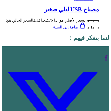
مصباح USB ليلي صغير
د.ا
2.76
السعر الأصلي هو: د.ا 2.76.
د.ا
2.12
السعر الحالي هو:
د.ا 2.12.
إضافة إلى السلة
لسا بتفكر فيهم !