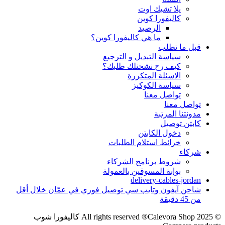
يلا تشيك اوت
كاليفورا كوين
الرصيد
ما هي كاليفورا كوين؟
قبل ما تطلب
سياسة التبديل و الترجيع
كيف رح نشحنلك طلبك؟
الاسئلة المتكررة
سياسة الكوكيز
تواصل معنا
تواصل معنا
مدونتنا المرتبة
كابتن توصيل
دخول الكابتن
خرائط استلام الطلبات
شركاء
شروط برنامج الشركاء
بوابة المسوقين بالعمولة
delivery-cables-jordan
شاحن آيفون وتايب سي توصيل فوري في عمّان خلال أقل
من 45 دقيقة
© 2025 All rights reserved ®Calevora Shop كاليفورا شوب