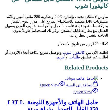
كاليفورا شوب
ماوس لاسلكي نحيف بإشارة 2.4G وبطارية 280 مللي أمبير وثلاثة
مستويات DPI مصمم للاستخدام المريح على مدار اليوم، يتميز
بحركة سلسة ودقيقة تناسب العمل والدراسة. خفيف الوزن وسهل
الحمل مع بطارية قابلة للشحن توفر لك استخداماً طويلاً بدون
الحاجة لتغيير البطاريات.
كفالة 120 يوم من تاريخ الاستلام.
اطلبه الآن من
كاليفورا شوب
وتوصيل سريع لكافة أنحاء الأردن، أو
اطلب عبر تطبيق
طلبات
أو
كريم
.
Related Products
إضافة إلى السلة
Quick View
Quick View
حامل الهاتف والأجهزة اللوحية L3T L-
350 القابل للتعديل بذراع مرنة