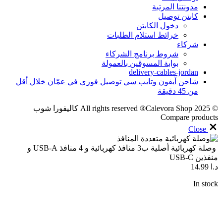
مدونتنا المرتبة
كابتن توصيل
دخول الكابتن
خرائط استلام الطلبات
شركاء
شروط برنامج الشركاء
بوابة المسوقين بالعمولة
delivery-cables-jordan
شاحن آيفون وتايب سي توصيل فوري في عمّان خلال أقل
من 45 دقيقة
© 2025 All rights reserved ®Calevora Shop كاليفورا شوب
Compare products
Close
وصلة كهربائية أصلية ب3 منافذ كهربائية و 4 منافذ USB-A و
منفذين USB-C
د.ا
14.99
In stock