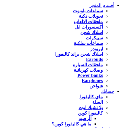
أقسام المتجر
سماعات بلوتوث
تحويلات ذكية
ملحقات الالعاب
أكسسورات ابل
اسلاك شحن
سبيكرات
سماعات سلكية
ايربودز
اسلاك شحن براند كاليفورا
Earbuds
ملحقات السيارة
وصلات كهربائية
Power banks
Earphones
شواحن
حسابك
ماي كاليفورا
السلة
يلا تشيك اوت
كاليفورا كوين
الرصيد
ما هي كاليفورا كوين؟