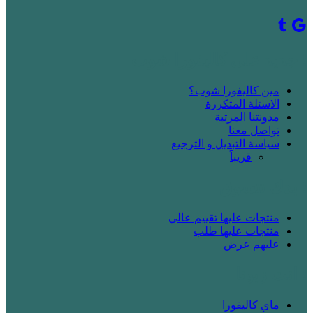
! جديد على كاليفورا شوب
مين كاليفورا شوب؟
الاسئلة المتكررة
مدونتنا المرتبة
تواصل معنا
سياسة التبديل و الترجيع
قريباََ
! بدك تتسوق
منتجات عليها تقييم عالي
منتجات عليها طلب
عليهم عرض
! انت زبونا
ماي كاليفورا