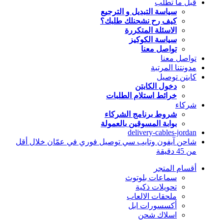
قبل ما تطلب
سياسة التبديل و الترجيع
كيف رح نشحنلك طلبك؟
الاسئلة المتكررة
سياسة الكوكيز
تواصل معنا
تواصل معنا
مدونتنا المرتبة
كابتن توصيل
دخول الكابتن
خرائط استلام الطلبات
شركاء
شروط برنامج الشركاء
بوابة المسوقين بالعمولة
delivery-cables-jordan
شاحن آيفون وتايب سي توصيل فوري في عمّان خلال أقل
من 45 دقيقة
أقسام المتجر
سماعات بلوتوث
تحويلات ذكية
ملحقات الالعاب
أكسسورات ابل
اسلاك شحن