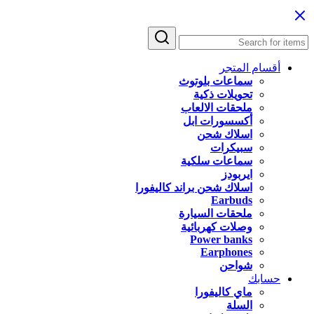
أقسام المتجر
سماعات بلوتوث
تحويلات ذكية
ملحقات الالعاب
أكسسورات ابل
اسلاك شحن
سبيكرات
سماعات سلكية
ايربودز
اسلاك شحن براند كاليفورا
Earbuds
ملحقات السيارة
وصلات كهربائية
Power banks
Earphones
شواحن
حسابك
ماي كاليفورا
السلة