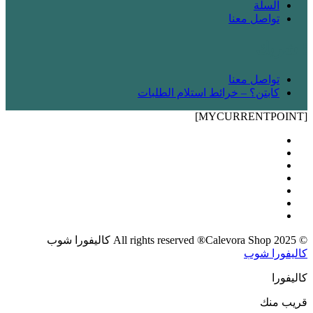
السلة
تواصل معنا
! شريك
تواصل معنا
كابتن؟ – خرائط استلام الطلبات
[MYCURRENTPOINT]
© 2025 All rights reserved ®Calevora Shop كاليفورا شوب
كاليفورا شوب
كاليفورا
قريب منك