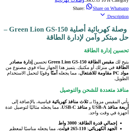
Category:
G 10 H
SKU:
وصلات كهربائية
Share:
Share on Whatsapp
Description
وصلة كهربائية أصلية Green Lion GS-150 –
حل مبتكر وآمن لإدارة الطاقة
تحسين إدارة الطاقة
يتيح لك
مقبس الطاقة Green Lion GS-150
تحسين
إدارة مصادر
الطاقة
في منزلك أو مكتبك. يتميز هذا الجهاز ببناء قوي مصنوع من
مواد PC مقاومة للاشتعال
، مما يجعله
آمنًا
وقويًا لتحمل الاستخدام
الطويل.
منافذ متعددة للشحن والتوصيل
يأتي المقبس مزودًا بـ
ثلاث منافذ كهربائية
قياسية، بالإضافة إلى
أربعة منافذ USB-A
و
منافذ USB-C
، مما يجعله مثاليًا لتوصيل عدة
أجهزة في وقت واحد.
إجمالي قدرة الطاقة
:
3000 واط
الجهد الكهربائي
:
110-265 فولت
، مما يجعله مناسبًا لمعظم