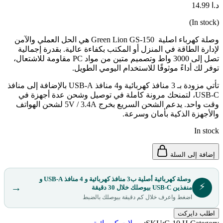
د.ا
14.99
(In stock)
وصلة كهرباء اصلية Green Lion GS-150 هي الحل العملي والآمن
لإدارة الطاقة في المنزل أو المكتب بكفاءة عالية. بقدرة إجمالية
تصل إلى 3000 واط وتصميم متين من مواد PC مقاومة للاشتعال،
توفر لك أداءً موثوقًا للاستخدام اليومي الطويل.
تأتي مزودة بـ 3 منافذ كهربائية و4 منافذ USB-A بالإضافة إلى منافذ
USB-C، لتمنحك مرونة كاملة في توصيل وشحن عدة أجهزة في
وقت واحد. يدعم الشحن السريع بخرج 5V / 3.4A لشحن الهواتف
والأجهزة الذكية بأمان وسرعة.
In stock
إضافة إلى السلة
وصلة كهربائية أصلية ب3 منافذ كهربائية و 4 منافذ USB-A و
⚡
→
منفذين USB-C بيوصلك خلال 30 دقيقة
اضغط واعرف خلال كم دقيقة بيوصلك بالضبط
اطلب دايركت