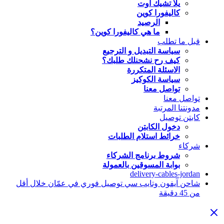
يلا تشيك اوت
كاليفورا كوين
الرصيد
ما هي كاليفورا كوين؟
قبل ما تطلب
سياسة التبديل و الترجيع
كيف رح نشحنلك طلبك؟
الاسئلة المتكررة
سياسة الكوكيز
تواصل معنا
تواصل معنا
مدونتنا المرتبة
كابتن توصيل
دخول الكابتن
خرائط استلام الطلبات
شركاء
شروط برنامج الشركاء
بوابة المسوقين بالعمولة
delivery-cables-jordan
شاحن آيفون وتايب سي توصيل فوري في عمّان خلال أقل
من 45 دقيقة