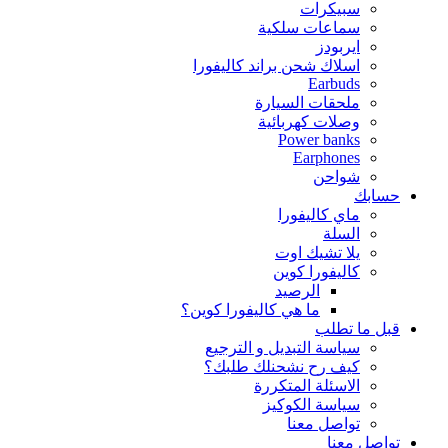
سبيكرات
سماعات سلكية
ايربودز
اسلاك شحن براند كاليفورا
Earbuds
ملحقات السيارة
وصلات كهربائية
Power banks
Earphones
شواحن
حسابك
ماي كاليفورا
السلة
يلا تشيك اوت
كاليفورا كوين
الرصيد
ما هي كاليفورا كوين؟
قبل ما تطلب
سياسة التبديل و الترجيع
كيف رح نشحنلك طلبك؟
الاسئلة المتكررة
سياسة الكوكيز
تواصل معنا
تواصل معنا