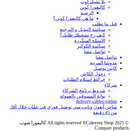
يلا تشيك اوت
كاليفورا كوين
الرصيد
ما هي كاليفورا كوين؟
قبل ما تطلب
سياسة التبديل و الترجيع
كيف رح نشحنلك طلبك؟
الاسئلة المتكررة
سياسة الكوكيز
تواصل معنا
تواصل معنا
مدونتنا المرتبة
كابتن توصيل
دخول الكابتن
خرائط استلام الطلبات
شركاء
شروط برنامج الشركاء
بوابة المسوقين بالعمولة
delivery-cables-jordan
شاحن آيفون وتايب سي توصيل فوري في عمّان خلال أقل
من 45 دقيقة
© 2025 All rights reserved ®Calevora Shop كاليفورا شوب
Compare products