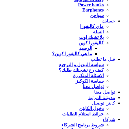
Power banks
Earphones
شواحن
حسابك
ماي كاليفورا
السلة
يلا تشيك اوت
كاليفورا كوين
الرصيد
ما هي كاليفورا كوين؟
قبل ما تطلب
سياسة التبديل و الترجيع
كيف رح نشحنلك طلبك؟
الاسئلة المتكررة
سياسة الكوكيز
تواصل معنا
تواصل معنا
مدونتنا المرتبة
كابتن توصيل
دخول الكابتن
خرائط استلام الطلبات
شركاء
شروط برنامج الشركاء