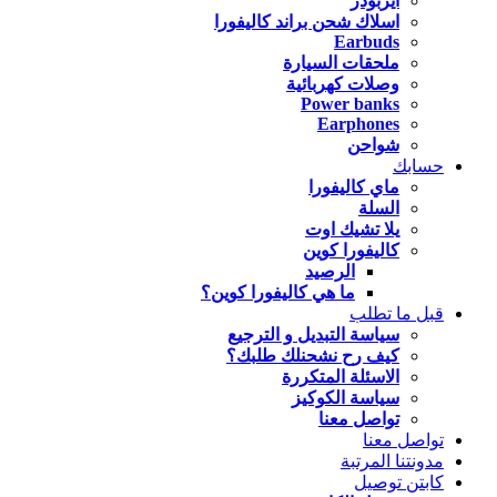
ايربودز
اسلاك شحن براند كاليفورا
Earbuds
ملحقات السيارة
وصلات كهربائية
Power banks
Earphones
شواحن
حسابك
ماي كاليفورا
السلة
يلا تشيك اوت
كاليفورا كوين
الرصيد
ما هي كاليفورا كوين؟
قبل ما تطلب
سياسة التبديل و الترجيع
كيف رح نشحنلك طلبك؟
الاسئلة المتكررة
سياسة الكوكيز
تواصل معنا
تواصل معنا
مدونتنا المرتبة
كابتن توصيل