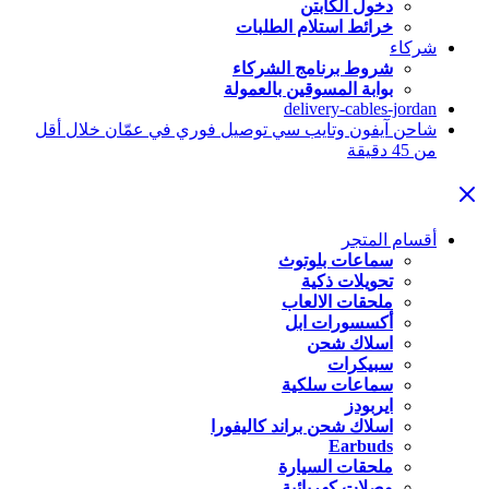
دخول الكابتن
خرائط استلام الطلبات
شركاء
شروط برنامج الشركاء
بوابة المسوقين بالعمولة
delivery-cables-jordan
شاحن آيفون وتايب سي توصيل فوري في عمّان خلال أقل
من 45 دقيقة
أقسام المتجر
سماعات بلوتوث
تحويلات ذكية
ملحقات الالعاب
أكسسورات ابل
اسلاك شحن
سبيكرات
سماعات سلكية
ايربودز
اسلاك شحن براند كاليفورا
Earbuds
ملحقات السيارة
وصلات كهربائية