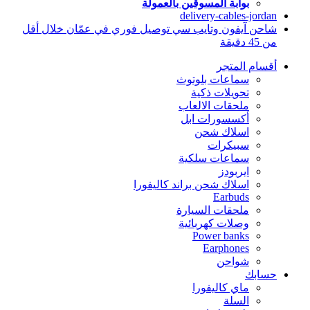
بوابة المسوقين بالعمولة
delivery-cables-jordan
شاحن آيفون وتايب سي توصيل فوري في عمّان خلال أقل
من 45 دقيقة
أقسام المتجر
سماعات بلوتوث
تحويلات ذكية
ملحقات الالعاب
أكسسورات ابل
اسلاك شحن
سبيكرات
سماعات سلكية
ايربودز
اسلاك شحن براند كاليفورا
Earbuds
ملحقات السيارة
وصلات كهربائية
Power banks
Earphones
شواحن
حسابك
ماي كاليفورا
السلة