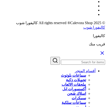
© 2025 All rights reserved ®Calevora Shop كاليفورا شوب
كاليفورا شوب
كاليفورا
قريب منك
أقسام المتجر
سماعات بلوتوث
تحويلات ذكية
ملحقات الالعاب
أكسسورات ابل
اسلاك شحن
سبيكرات
سماعات سلكية