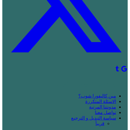
! جديد على كاليفورا شوب
مين كاليفورا شوب؟
الاسئلة المتكررة
مدونتنا المرتبة
تواصل معنا
سياسة التبديل و الترجيع
قريباََ