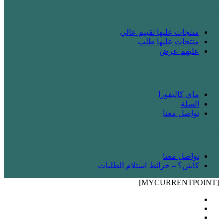
! بدك تتسوق
منتجات عليها تقييم عالي
منتجات عليها طلب
عليهم عرض
! انت زبونا
ماي كاليفورا
السلة
تواصل معنا
! شريك
تواصل معنا
كابتن؟ – خرائط استلام الطلبات
[MYCURRENTPOINT]