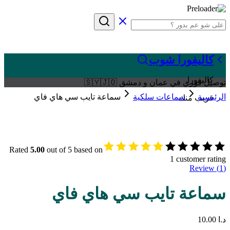
كاليفورا شوب
كاليفورا
توصيل فوري في عمان و دمشق 🇸🇾🇯🇴
الرئيسية
سماعات سلكية
سماعة تايب سي هاي فاي
قريب منك
Rated
5.00
out of 5 based on
1
customer rating
Review (
1
)
سماعة تايب سي هاي فاي
د.ا
10.00