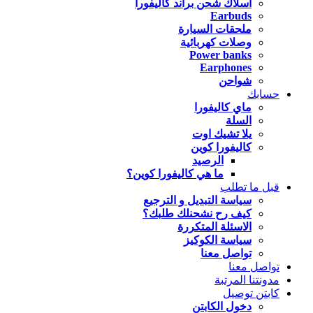
اسلاك شحن براند كاليفورا
Earbuds
ملحقات السيارة
وصلات كهربائية
Power banks
Earphones
شواحن
حسابك
ماي كاليفورا
السلة
يلا تشيك اوت
كاليفورا كوين
الرصيد
ما هي كاليفورا كوين؟
قبل ما تطلب
سياسة التبديل و الترجيع
كيف رح نشحنلك طلبك؟
الاسئلة المتكررة
سياسة الكوكيز
تواصل معنا
تواصل معنا
مدونتنا المرتبة
كابتن توصيل
دخول الكابتن