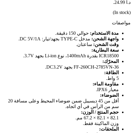
د.ا 24.99.
(In stock)
مواصفات
مدة الاستخدام:
حوالي 150 دقيقة.
واجهة الشحن:
مدخل TYPE-C بجهد/تيار: DC 5V/1A.
وقت الشحن:
ساعتان.
سعة البطارية:
ICR18500 بقدرة 1400mAh، نوع Li-ion بجهد 3.7V.
المحرّك:
FF-260CH-2785VN-36 بجهد DC3.2V.
الطاقة:
5 واط.
مقاومة الماء:
معيار IPX6.
الضوضاء:
أقل من 45 ديسيبل ضمن ضوضاء المحيط وعلى مسافة 20
سم من الرأس في أي اتجاه.
حجم المنتج / الوزن:
82.1 × 82.1 × 67.2 مم.
وزن الماكينة فقط.
الملحقات: