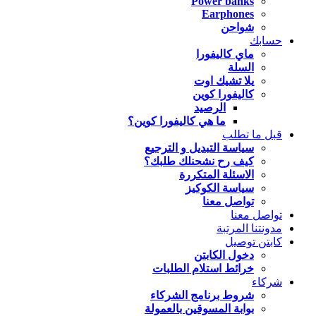
Power banks
Earphones
شواحن
حسابك
ماي كاليفورا
السلة
يلا تشيك اوت
كاليفورا كوين
الرصيد
ما هي كاليفورا كوين؟
قبل ما تطلب
سياسة التبديل و الترجيع
كيف رح نشحنلك طلبك؟
الاسئلة المتكررة
سياسة الكوكيز
تواصل معنا
تواصل معنا
مدونتنا المرتبة
كابتن توصيل
دخول الكابتن
خرائط استلام الطلبات
شركاء
شروط برنامج الشركاء
بوابة المسوقين بالعمولة