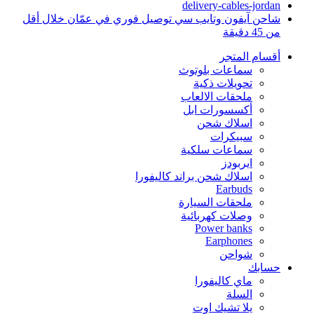
delivery-cables-jordan
شاحن آيفون وتايب سي توصيل فوري في عمّان خلال أقل
من 45 دقيقة
أقسام المتجر
سماعات بلوتوث
تحويلات ذكية
ملحقات الالعاب
أكسسورات ابل
اسلاك شحن
سبيكرات
سماعات سلكية
ايربودز
اسلاك شحن براند كاليفورا
Earbuds
ملحقات السيارة
وصلات كهربائية
Power banks
Earphones
شواحن
حسابك
ماي كاليفورا
السلة
يلا تشيك اوت