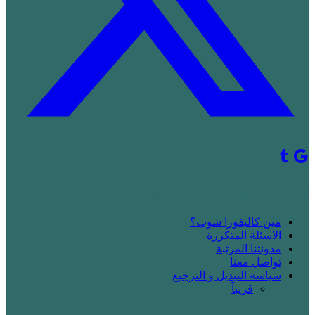
! جديد على كاليفورا شوب
مين كاليفورا شوب؟
الاسئلة المتكررة
مدونتنا المرتبة
تواصل معنا
سياسة التبديل و الترجيع
قريباََ