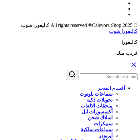
© 2025 All rights reserved ®Calevora Shop كاليفورا شوب
كاليفورا شوب
كاليفورا
قريب منك
أقسام المتجر
سماعات بلوتوث
تحويلات ذكية
ملحقات الالعاب
أكسسورات ابل
اسلاك شحن
سبيكرات
سماعات سلكية
ايربودز