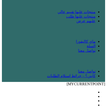
! بدك تتسوق
منتجات عليها تقييم عالي
منتجات عليها طلب
عليهم عرض
! انت زبونا
ماي كاليفورا
السلة
تواصل معنا
! شريك
تواصل معنا
كابتن؟ – خرائط استلام الطلبات
[MYCURRENTPOINT]