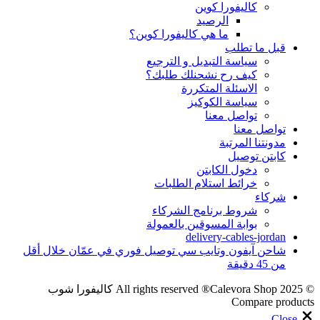
كاليفورا كوين
الرصيد
ما هي كاليفورا كوين؟
قبل ما تطلب
سياسة التبديل و الترجيع
كيف رح نشحنلك طلبك؟
الاسئلة المتكررة
سياسة الكوكيز
تواصل معنا
تواصل معنا
مدونتنا المرتبة
كابتن توصيل
دخول الكابتن
خرائط استلام الطلبات
شركاء
شروط برنامج الشركاء
بوابة المسوقين بالعمولة
delivery-cables-jordan
شاحن آيفون وتايب سي توصيل فوري في عمّان خلال أقل
من 45 دقيقة
© 2025 All rights reserved ®Calevora Shop كاليفورا شوب
Compare products
Close