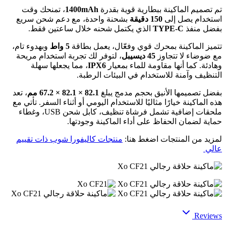
تم تصميم الماكينة ببطارية قوية بقدرة
1400mAh
، تمنحك وقت
استخدام يصل إلى
150 دقيقة
بشحنة واحدة، مع دعم شحن سريع
بفضل منفذ
TYPE-C
الذي يكتمل شحنه خلال ساعتين فقط.
تتميز الماكينة بمحرك قوي وفعّال، يعمل بطاقة
5 واط
وبهدوء تام،
مع ضوضاء لا تتجاوز
45 ديسيبل
، لتوفر لك تجربة استخدام مريحة
وهادئة. كما أنها مقاومة للماء بمعيار
IPX6
، مما يجعلها سهلة
التنظيف وآمنة للاستخدام في البيئات الرطبة.
بفضل تصميمها الأنيق بحجم مدمج يبلغ
82.1 × 82.1 × 67.2 مم
، تعد
هذه الماكينة خيارًا مثاليًا للاستخدام اليومي أو أثناء السفر. تأتي مع
ملحقات إضافية تشمل فرشاة تنظيف، كابل شحن USB، وغطاء
حماية لضمان الحفاظ على أداء الماكينة وجودتها.
لمزيد من المنتجات اضغط هنا:
منتجات كاليفورا شوب ذات تقييم
عالي
Reviews