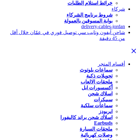
خرائط استلام الطلبات
شركاء
شروط برنامج الشركاء
بوابة المسوقين بالعمولة
delivery-cables-jordan
شاحن آيفون وتايب سي توصيل فوري في عمّان خلال أقل
من 45 دقيقة
أقسام المتجر
سماعات بلوتوث
تحويلات ذكية
ملحقات الالعاب
أكسسورات ابل
اسلاك شحن
سبيكرات
سماعات سلكية
ايربودز
اسلاك شحن براند كاليفورا
Earbuds
ملحقات السيارة
وصلات كهربائية